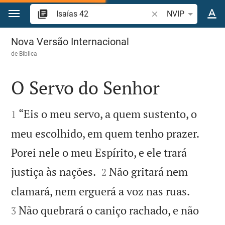
Ir para o conteúdo
Pesquise passagem d
NVIP
Isaías 42
Nova Versão Internacional
de
Biblica
O Servo do Senhor


“Eis o meu servo, a quem sustento, o
1
meu escolhido, em quem tenho prazer.
Porei nele o meu Espírito, e ele trará


justiça às nações.
Não gritará nem
2


clamará, nem erguerá a voz nas ruas.
Não quebrará o caniço rachado, e não
3