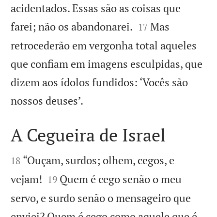
acidentados. Essas são as coisas que


farei; não os abandonarei.
Mas
17
retrocederão em vergonha total aqueles
que confiam em imagens esculpidas, que
dizem aos ídolos fundidos: ‘Vocês são

nossos deuses’.
A Cegueira de Israel


“Ouçam, surdos; olhem, cegos, e
18


vejam!
Quem é cego senão o meu
19
servo, e surdo senão o mensageiro que
enviei? Quem é cego como aquele que é