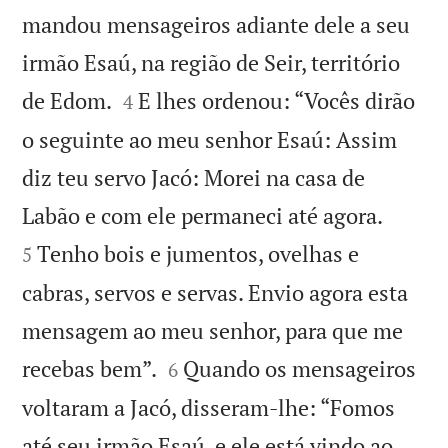
mandou mensageiros adiante dele a seu
irmão Esaú, na região de Seir, território


de Edom.
E lhes ordenou: “Vocês dirão
4
o seguinte ao meu senhor Esaú: Assim
diz teu servo Jacó: Morei na casa de


Labão e com ele permaneci até agora.
Tenho bois e jumentos, ovelhas e
5
cabras, servos e servas. Envio agora esta
mensagem ao meu senhor, para que me


recebas bem”.
Quando os mensageiros
6
voltaram a Jacó, disseram-lhe: “Fomos
até seu irmão Esaú, e ele está vindo ao