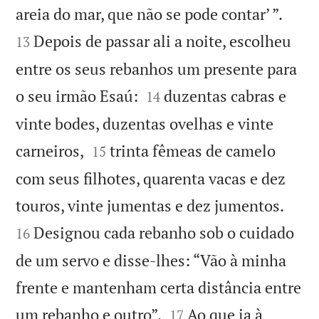


areia do mar, que não se pode contar’ ”.
Depois de passar ali a noite, escolheu
13
entre os seus rebanhos um presente para


o seu irmão Esaú:
duzentas cabras e
14
vinte bodes, duzentas ovelhas e vinte


carneiros,
trinta fêmeas de camelo
15
com seus filhotes, quarenta vacas e dez


touros, vinte jumentas e dez jumentos.
Designou cada rebanho sob o cuidado
16
de um servo e disse-lhes: “Vão à minha
frente e mantenham certa distância entre


um rebanho e outro”.
Ao que ia à
17