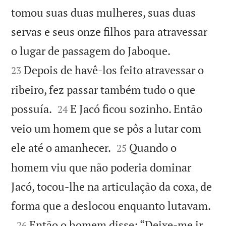
tomou suas duas mulheres, suas duas
servas e seus onze filhos para atravessar


o lugar de passagem do Jaboque.
Depois de havê-los feito atravessar o
23
ribeiro, fez passar também tudo o que


possuía.
E Jacó ficou sozinho. Então
24
veio um homem que se pôs a lutar com


ele até o amanhecer.
Quando o
25
homem viu que não poderia dominar
Jacó, tocou-lhe na articulação da coxa, de

forma que a deslocou enquanto lutavam.

Então o homem disse: “Deixe-me ir,
26