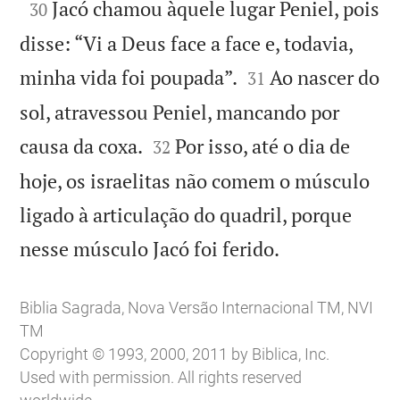

Jacó chamou àquele lugar Peniel, pois
30
disse: “Vi a Deus face a face e, todavia,


minha vida foi poupada”.
Ao nascer do
31
sol, atravessou Peniel, mancando por


causa da coxa.
Por isso, até o dia de
32
hoje, os israelitas não comem o músculo
ligado à articulação do quadril, porque

nesse músculo Jacó foi ferido.
Biblia Sagrada, Nova Versão Internacional TM, NVI
TM
Copyright © 1993, 2000, 2011 by Biblica, Inc.
Used with permission. All rights reserved