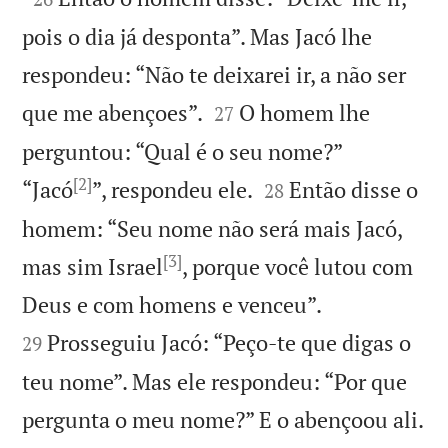
pois o dia já desponta”. Mas Jacó lhe
respondeu: “Não te deixarei ir, a não ser


que me abençoes”.
O homem lhe
27
perguntou: “Qual é o seu nome?”
[2]


“Jacó
”, respondeu ele.
Então disse o
28
homem: “Seu nome não será mais Jacó,
[3]
mas sim Israel
, porque você lutou com


Deus e com homens e venceu”.
Prosseguiu Jacó: “Peço-te que digas o
29
teu nome”. Mas ele respondeu: “Por que

pergunta o meu nome?” E o abençoou ali.