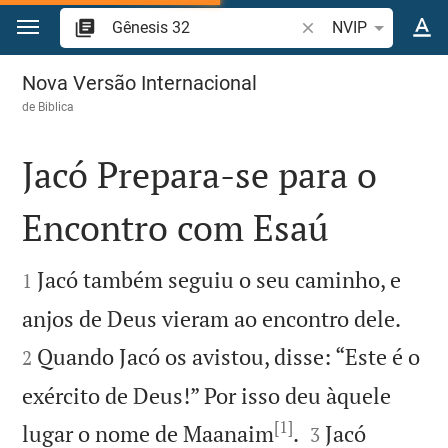
Ir para o conteúdo
Pesquise passagem d
NVIP
Gênesis 32
Nova Versão Internacional
de
Biblica
Jacó Prepara-se para o
Encontro com Esaú


Jacó também seguiu o seu caminho, e
1


anjos de Deus vieram ao encontro dele.
Quando Jacó os avistou, disse: “Este é o
2
exército de Deus!” Por isso deu àquele
[1]


lugar o nome de Maanaim
.
Jacó
3