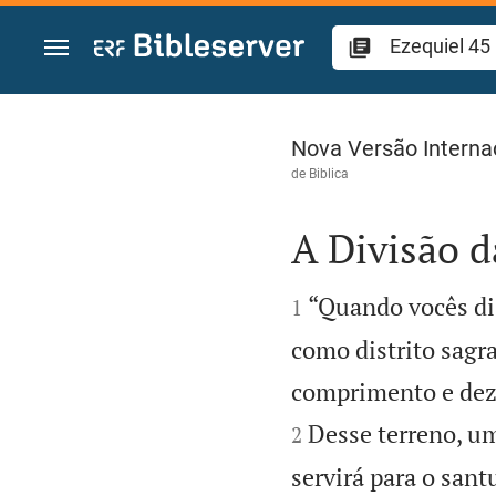
Ir para o conteúdo
Ezequiel 45
Nova Versão Interna
de
Biblica
A Divisão d


“Quando vocês di
1
como distrito sagr
comprimento e dez
Desse terreno, u
2
servirá para o sant