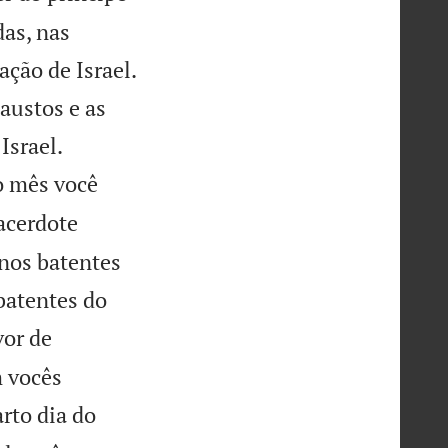
das, nas
ação de Israel.
caustos e as


Israel.
o mês você
acerdote
 nos batentes
 batentes do
vor de
m vocês
rto dia do