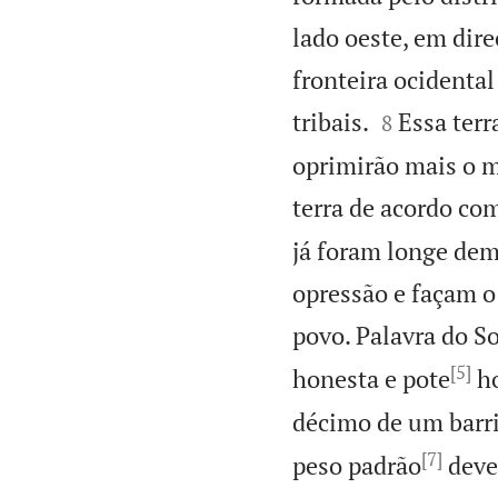
lado oeste, em dire
fronteira ocidental


tribais.
Essa terr
8
oprimirão mais o m
terra de acordo com
já foram longe dema
opressão e façam o
povo. Palavra do 
[5]
honesta e pote
ho
décimo de um barri
[7]
peso padrão
deve 