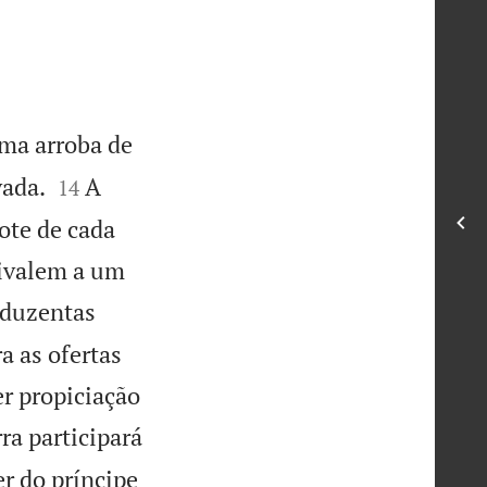
uma arroba de


vada.
A
14
ote de cada
uivalem a um
 duzentas
a as ofertas
er propiciação
ra participará
er do príncipe