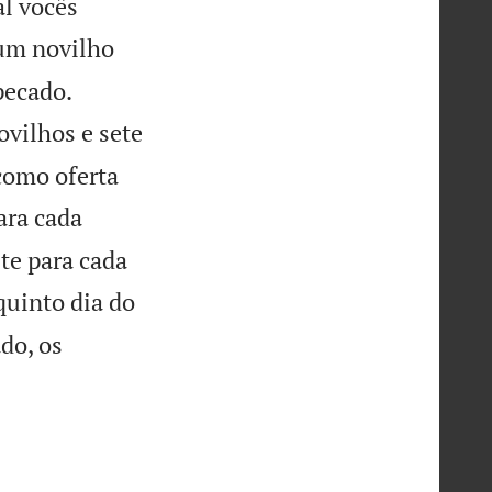
al vocês
 um novilho


pecado.
ovilhos e sete
como oferta
ara cada
te para cada
quinto dia do
do, os