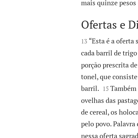
mais quinze pesos 
Ofertas e D


“Esta é a oferta
13
cada barril de trig
porção prescrita de
tonel, que consist


barril.
Também s
15
ovelhas das pastag
de cereal, os holoc
pelo povo. Palavra
nessa oferta sagrad