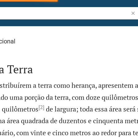
Pes
cional
a Terra
stribuírem a terra como herança, apresentem
ado uma porção da terra, com doze quilômetro
[2]
 quilômetros
de largura; toda essa área será 
ma área quadrada de duzentos e cinquenta metr
uário, com vinte e cinco metros ao redor para t