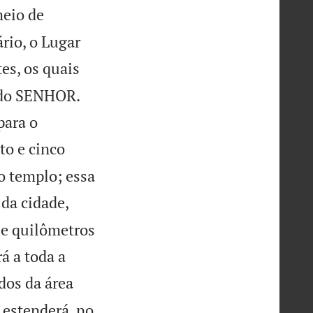
meio de
rio, o Lugar
tes, os quais
e do SENHOR.
para o
o e cinco
no templo; essa
da cidade,
ze quilômetros
á a toda a
ados da área
 estenderá, no