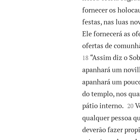
fornecer os holocau
festas, nas luas no
Ele fornecerá as of
ofertas de comunhã
“Assim diz o So
18
apanhará um novilh
apanhará um pouco 
do templo, nos quat


pátio interno.
V
20
qualquer pessoa qu
deverão fazer prop