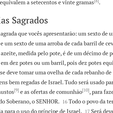
[8]

equivalem a setecentos e vinte gramas
.
ias Sagrados
 sagrada que vocês apresentarão: um sexto de 
o e um sexto de uma arroba de cada barril de ce
 azeite, medida pelo pote, é de um décimo de p
e em dez potes ou um barril, pois dez potes eq
e deve tomar uma ovelha de cada rebanho de
ens bem regadas de Israel. Tudo será usado par
[9]
[10]
austos
e as ofertas de comunhão
, para faz


 do Soberano, o SENHOR.
Todo o povo da ter
16


a para o uso do príncipe de Israel.
Será dev
17