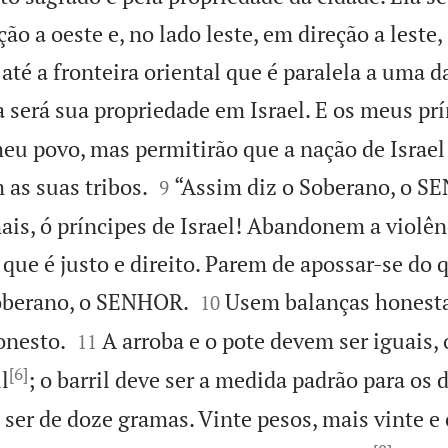
ção a oeste e, no lado leste, em direção a leste,
 até a fronteira oriental que é paralela a uma 
a será sua propriedade em Israel. E os meus pr
eu povo, mas permitirão que a nação de Israel


 as suas tribos.
“Assim diz o Soberano, o S
9
is, ó príncipes de Israel! Abandonem a violên
 que é justo e direito. Parem de apossar-se do


Soberano, o SENHOR.
Usem balanças honesta
10


nesto.
A arroba e o pote devem ser iguais,
11
[6]
l
; o barril deve ser a medida padrão para os d
ser de doze gramas. Vinte pesos, mais vinte e 