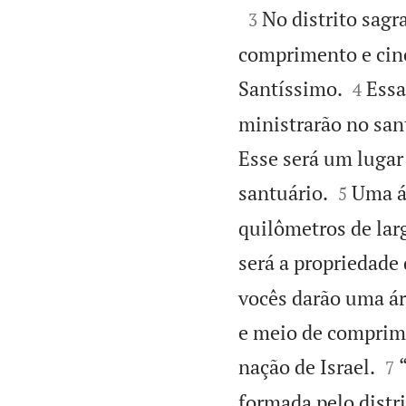

No distrito sag
3
comprimento e cinc


Santíssimo.
Essa
4
ministrarão no san
Esse será um lugar


santuário.
Uma á
5
quilômetros de larg
será a propriedade 
vocês darão uma ár
e meio de comprime


nação de Israel.
7
formada pelo distri