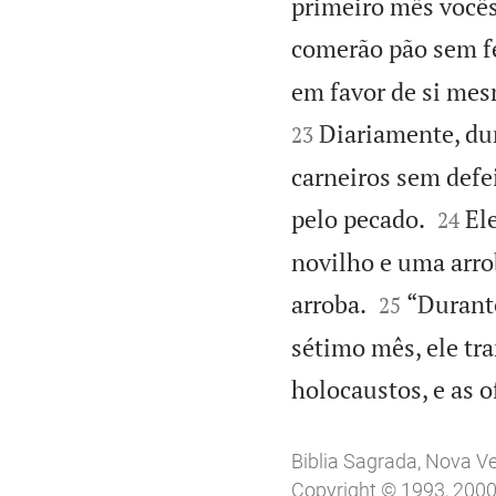
primeiro mês vocês 
comerão pão sem f
em favor de si mes
Diariamente, dur
23
carneiros sem def


pelo pecado.
El
24
novilho e uma arro


arroba.
“Durante
25
sétimo mês, ele tra
holocaustos, e as of
Biblia Sagrada, Nova V
Copyright © 1993, 2000, 