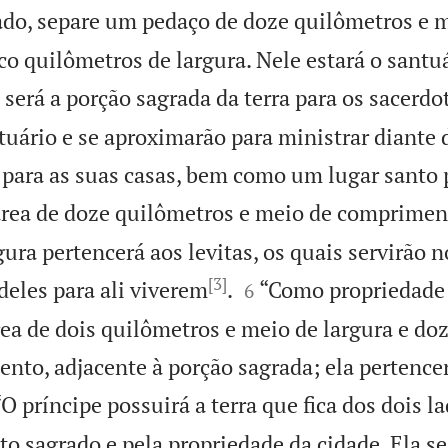
rado, separe um pedaço de doze quilômetros e 
o quilômetros de largura. Nele estará o santuá
 será a porção sagrada da terra para os sacerdo
tuário e se aproximarão para ministrar diant
 para as suas casas, bem como um lugar santo 
rea de doze quilômetros e meio de compriment
ura pertencerá aos levitas, os quais servirão 
[3]


deles para ali viverem
.
“Como propriedade 
6
ea de dois quilômetros e meio de largura e do
nto, adjacente à porção sagrada; ela pertencer
“O príncipe possuirá a terra que fica dos dois l
to sagrado e pela propriedade da cidade. Ela se