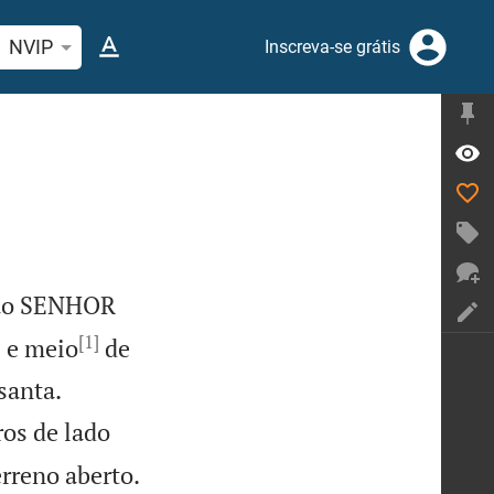
quise passagem da Bíblia ou termos
NVIP
Inscreva-se grátis
 ao SENHOR
[1]
s e meio
de


santa.
os de lado

erreno aberto.