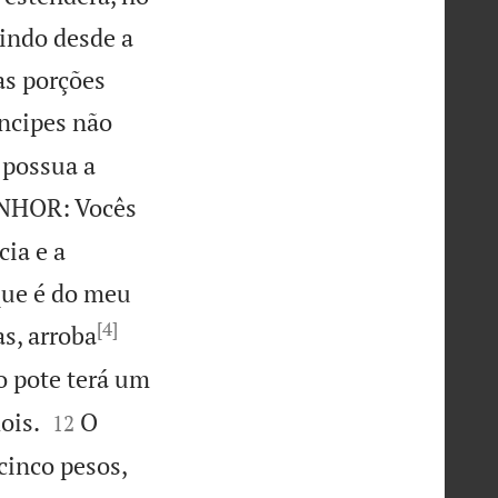
 indo desde a
das porções
íncipes não
 possua a
ENHOR: Vocês
cia e a
 que é do meu
[4]
s, arroba
 o pote terá um


ois.
O
12
cinco pesos,