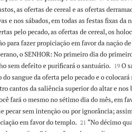
stos, as ofertas de cereal e as ofertas derrama
vas e nos sábados, em todas as festas fixas da n
ertas pelo pecado, as ofertas de cereal, os holo
o para fazer propiciação em favor da nação de 
berano, o SENHOR: No primeiro dia do primeir


o sem defeito e purificará o santuário.
O s
19
do sangue da oferta pelo pecado e o colocará
ro cantos da saliência superior do altar e nos
ocê fará o mesmo no sétimo dia do mês, em fa
e pecar sem intenção ou por ignorância; assi


iciação em favor do templo.
“No décimo qua
21