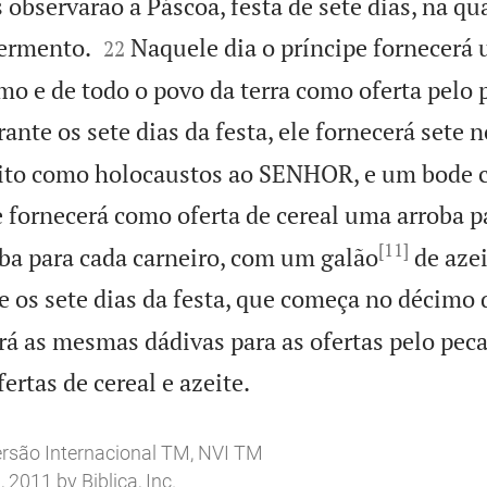
observarão a Páscoa, festa de sete dias, na qu


ermento.
Naquele dia o príncipe fornecerá
22
mo e de todo o povo da terra como oferta pelo 
ante os sete dias da festa, ele fornecerá sete n
eito como holocaustos ao SENHOR, e um bode 
e fornecerá como oferta de cereal uma arroba p
[11]
ba para cada carneiro, com um galão
de azei
 os sete dias da festa, que começa no décimo 
rá as mesmas dádivas para as ofertas pelo peca

ertas de cereal e azeite.
ersão Internacional TM, NVI TM
2011 by Biblica, Inc.