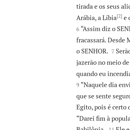
tirada e os seus al
[2]
Arábia, a Líbia
e 
“Assim diz o SENH
6
fracassará. Desde M


o SENHOR.
Serão
7
jazerão no meio de
quando eu incendia
“Naquele dia envi
9
que se sente segur
Egito, pois é certo
“Darei fim à popul


Babilônia.
Ele e
11