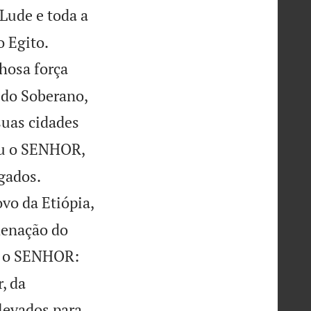
 Lude e toda a


o Egito.
hosa força
 do Soberano,
suas cidades
ou o SENHOR,


gados.
vo da Etiópia,
denação do
, o SENHOR:
, da
 levados para