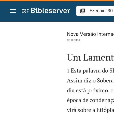
Ir para o conteúdo
Ezequiel 30
Nova Versão Interna
de
Biblica
Um Lamento


Esta palavra do 
1
Assim diz o Sober
dia está próximo, 
época de condenaçã
virá sobre a Etiópi