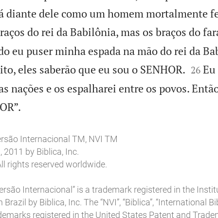
erá diante dele como um homem mortalmente fe
braços do rei da Babilônia, mas os braços do fa
o eu puser minha espada na mão do rei da Babi


gito, eles saberão que eu sou o SENHOR.
Eu 
26
s nações e os espalharei entre os povos. Entã

OR”.
ersão Internacional TM, NVI TM
2011 by Biblica, Inc.
ll rights reserved worldwide.
rsão Internacional” is a trademark registered in the Insti
 Brazil by Biblica, Inc. The “NVI”, “Biblica”, “International B
ademarks registered in the United States Patent and Trade