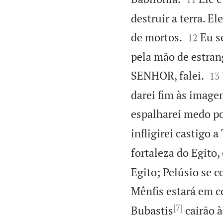
destruir a terra. E


de mortos.
Eu s
12
pela mão de estrang


SENHOR, falei.
13
darei fim às image
espalharei medo por
infligirei castigo a
fortaleza do Egito,
Egito; Pelúsio se c
Mênfis estará em co
[7]
Bubastis
cairão à