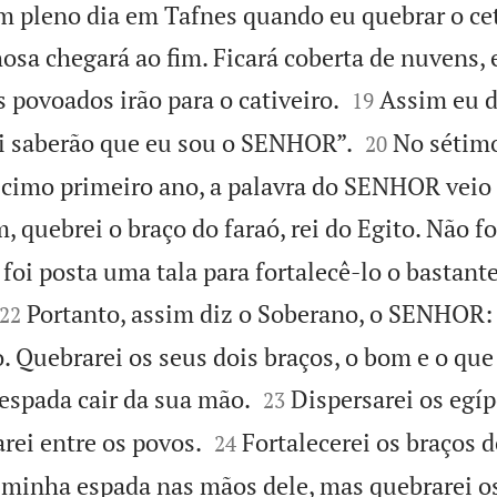
m pleno dia em Tafnes quando eu quebrar o cet
hosa chegará ao fim. Ficará coberta de nuvens, 


 povoados irão para o cativeiro.
Assim eu d
19


ali saberão que eu sou o SENHOR”.
No sétimo
20
écimo primeiro ano, a palavra do SENHOR veio
 quebrei o braço do faraó, rei do Egito. Não f
 foi posta uma tala para fortalecê-lo o bastant


Portanto, assim diz o Soberano, o SENHOR:
22
o. Quebrarei os seus dois braços, o bom e o que 


 espada cair da sua mão.
Dispersarei os egíp
23


rei entre os povos.
Fortalecerei os braços d
24
a minha espada nas mãos dele, mas quebrarei o