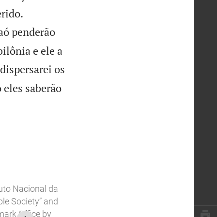


rido.
raó penderão
lônia e ele a
dispersarei os
o eles saberão
tuto Nacional da
ible Society” and
mark Office by