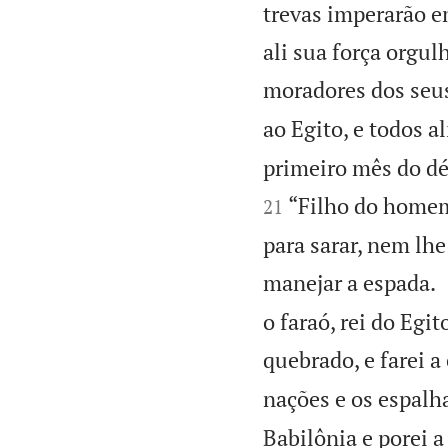
trevas imperarão e
ali sua força orgul
moradores dos seus
ao Egito, e todos 
primeiro mês do d
“Filho do homem,
21
para sarar, nem lhe
manejar a espada.
o faraó, rei do Egit
quebrado, e farei a
nações e os espalha
Babilônia e porei 