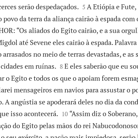


icerces serão despedaçados.
A Etiópia e Fute,
5
o povo da terra da aliança cairão à espada com 
OR: “Os aliados do Egito cairão, e a sua orgul
igdol até Sevene eles cairão à espada. Palavra
 arrasados no meio de terras devastadas, e as 


 cidades em ruínas.
E eles saberão que eu s
8
r o Egito e todos os que o apoiam forem esma
arei mensageiros em navios para assustar o po
o. A angústia se apoderará deles no dia da con


 que isso acontecerá.
“Assim diz o Soberano
10
ação do Egito pelas mãos do rei Nabucodonosor
 o seu exército, a nação mais impiedosa, serão