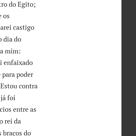
ro do Egito;
e os
arei castigo
 dia do


 a mim:
oi enfaixado
e para poder
 Estou contra
já foi
cios entre as
o rei da
s braços do