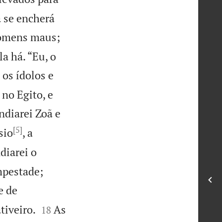
a se encherá
 homens maus;
a há. “Eu, o
os ídolos e
no Egito, e
endiarei Zoã e
[5]
sio
, a
diarei o
mpestade;
e de


tiveiro.
As
18