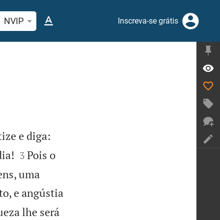
quise passagem da Bíblia ou termos
NVIP
Inscreva-se grátis
ize e diga:


ia!
Pois o
3
vens, uma
to, e angústia
ueza lhe será