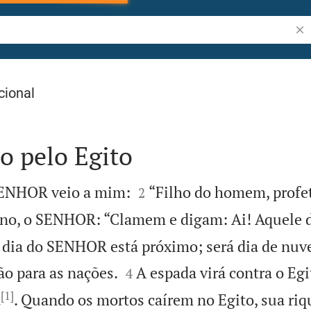
Pes
cional
 pelo Egito


SENHOR veio a mim:
“Filho do homem, profet
2
ano, o SENHOR: “Clamem e digam: Ai! Aquele d
o dia do SENHOR está próximo; será dia de nu


o para as nações.
A espada virá contra o Egi
4
[1]
a
. Quando os mortos caírem no Egito, sua riq