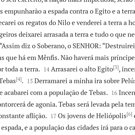
les empunharão a espada contra o Egito e a terr
ecarei os regatos do Nilo e venderei a terra a
eiros deixarei arrasada a terra e tudo o que nel
“Assim diz o Soberano, o SENHOR: “Destruirei 
ns que há em Mênfis. Não haverá mais príncipe 
[3]


 toda a terra.
Arrasarei o alto Egito
, inc
14
[4]


 Tebas
.
Derramarei a minha ira sobre Pelú
15


 e acabarei com a população de Tebas.
Incen
16
ontorcerá de agonia. Tebas será levada pela te
[6]


nstante aflição.
Os jovens de Heliópolis
17
 espada, e a população das cidades irá para o ca