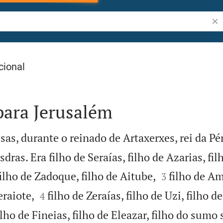
Pes
cional
para Jerusalém
sas, durante o reinado de Artaxerxes, rei da Pé
s. Era filho de Seraías, filho de Azarias, fil


filho de Zadoque, filho de Aitube,
filho de Am
3


eraiote,
filho de Zeraías, filho de Uzi, filho d
4
ilho de Fineias, filho de Eleazar, filho do sumo