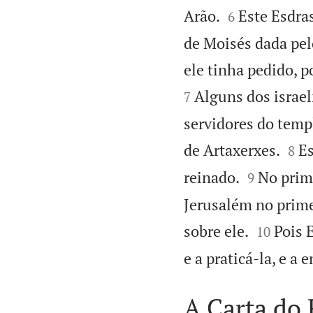


Arão.
Este Esdra
6
de Moisés dada pel
ele tinha pedido, 
Alguns dos israeli
7
servidores do temp


de Artaxerxes.
Es
8


reinado.
No prime
9
Jerusalém no prime


sobre ele.
Pois 
10
e a praticá-la, e a
A Carta do 