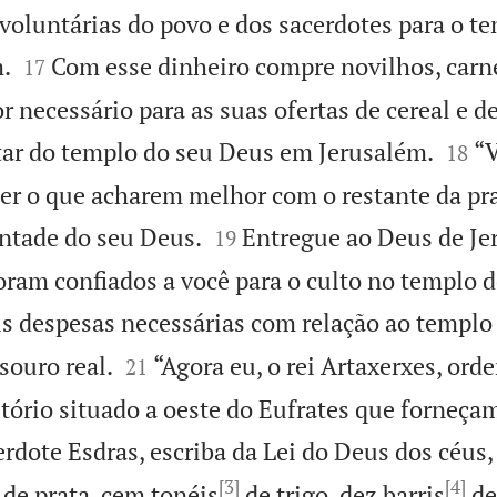
voluntárias do povo e dos sacerdotes para o t


.
Com esse dinheiro compre novilhos, carne
17
or necessário para as suas ofertas de cereal e de


ltar do templo do seu Deus em Jerusalém.
“V
18
er o que acharem melhor com o restante da pra


ntade do seu Deus.
Entregue ao Deus de Je
19
foram confiados a você para o culto no templo 
is despesas necessárias com relação ao templo


souro real.
“Agora eu, o rei Artaxerxes, ord
21
itório situado a oeste do Eufrates que forneça
cerdote Esdras, escriba da Lei do Deus dos céus,
[3]
[4]
de prata, cem tonéis
de trigo, dez barris
de