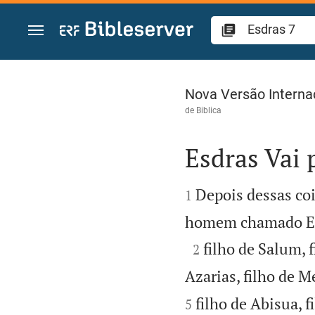
Ir para o conteúdo
Esdras 7
Nova Versão Interna
de
Biblica
Esdras Vai 


Depois dessas coi
1
homem chamado Esdra

filho de Salum, 
2
Azarias, filho de M
filho de Abisua, f
5