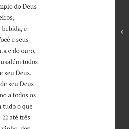
emplo do Deus
iros,
 bebida, e
ocê e seus
ta e do ouro,
rusalém todos


de seu Deus.
 de seu Deus
eno a todos os
m tudo o que


até três
22
 vinho, dez