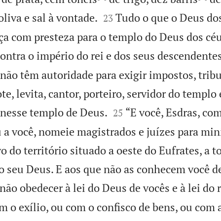


oliva e sal à vontade.
Tudo o que o Deus do
23
aça com presteza para o templo do Deus dos céu
ontra o império do rei e dos seus descendentes
ão têm autoridade para exigir impostos, tribu
e, levita, cantor, porteiro, servidor do templ


 nesse templo de Deus.
“E você, Esdras, co
25
 a você, nomeie magistrados e juízes para min
vo do território situado a oeste do Eufrates, a 
o seu Deus. E aos que não as conhecem você d
ão obedecer à lei do Deus de vocês e à lei do 
 o exílio, ou com o confisco de bens, ou com a