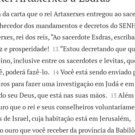
 da carta que o rei Artaxerxes entregou ao sac
onhecedor dos mandamentos e decretos do SEN
rxes, rei dos reis, “Ao sacerdote Esdras, escriba


z e prosperidade!
“Estou decretando que q
13
ino, inclusive entre os sacerdotes e levitas, que


, poderá fazê-lo.
Você está sendo enviado p
14
iros para fazer uma investigação em Judá e em


 do seu Deus, que está nas suas mãos.
Além 
15
ouro que o rei e seus conselheiros voluntariam
 de Israel, cuja habitação está em Jerusalém,
 o ouro que você receber da província da Babil