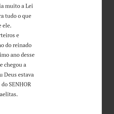
ia muito a Lei
ra tudo o que


 ele.
rteiros e
no do reinado
timo ano desse
 e chegou a
eu Deus estava
Lei do SENHOR

aelitas.