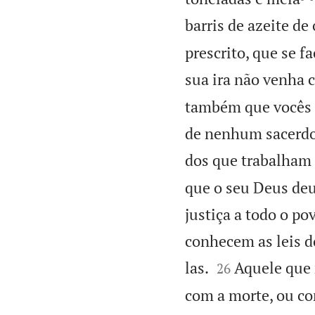
barris de azeite de 
prescrito, que se f
sua ira não venha c
também que vocês n
de nenhum sacerdot
dos que trabalham
que o seu Deus deu
justiça a todo o po
conhecem as leis d


las.
Aquele que n
26
com a morte, ou com