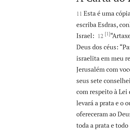


Esta é uma cópia
11
escriba Esdras, c
[1]


Israel:
“Artaxe
12
Deus dos céus: “Pa
israelita em meu re
Jerusalém com você
seus sete conselhe
com respeito à Lei
levará a prata e o 
ofereceram ao Deus
toda a prata e todo