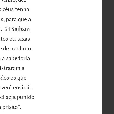
s céus tenha
s, para que a


.
Saibam
24
tos ou taxas
o e de nenhum
m a sabedoria
istrarem a
todos os que
everá ensiná-
rei seja punido


 prisão”.