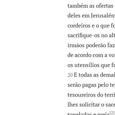
também as ofertas 
deles em Jerusalém
cordeiros e o que f
sacrifique-os no a
irmãos poderão faz
de acordo com a vo
os utensílios que 
E todas as dema
20
serão pagas pelo te
tesoureiros do terr
lhes solicitar o sa
[2]
toneladas e meia