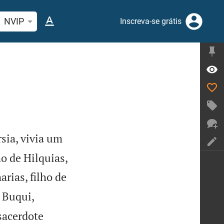
quise passagem da Bíblia ou termos
NVIP
Inscreva-se grátis
rsia, vivia um

ho de Hilquias,
arias, filho de


e Buqui,
 sacerdote