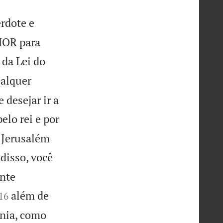
erdote e
HOR para
 da Lei do
ualquer
 desejar ir a
elo rei e por
 Jerusalém
disso, você
ente


além de
16
ônia, como