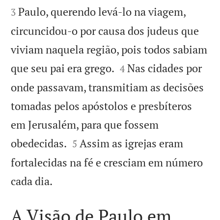
Paulo, querendo levá-lo na viagem,
3
circuncidou-o por causa dos judeus que
viviam naquela região, pois todos sabiam


que seu pai era grego.
Nas cidades por
4
onde passavam, transmitiam as decisões
tomadas pelos apóstolos e presbíteros
em Jerusalém, para que fossem


obedecidas.
Assim as igrejas eram
5
fortalecidas na fé e cresciam em número

cada dia.
A Visão de Paulo em