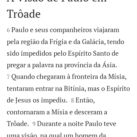
Trôade


Paulo e seus companheiros viajaram
6
pela região da Frígia e da Galácia, tendo
sido impedidos pelo Espírito Santo de


pregar a palavra na província da Ásia.
Quando chegaram à fronteira da Mísia,
7
tentaram entrar na Bitínia, mas o Espírito


de Jesus os impediu.
Então,
8
contornaram a Mísia e desceram a


Trôade.
Durante a noite Paulo teve
9
uma visão, na qual um homem da