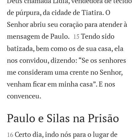
Deus chamada Lídia, vendedora de tecido
de púrpura, da cidade de Tiatira. O
Senhor abriu seu coração para atender à


mensagem de Paulo.
Tendo sido
15
batizada, bem como os de sua casa, ela
nos convidou, dizendo: “Se os senhores
me consideram uma crente no Senhor,
venham ficar em minha casa”. E nos

convenceu.
Paulo e Silas na Prisão


Certo dia, indo nós para o lugar de
16