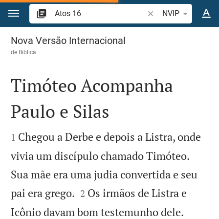
Ir para o conteúdo
Pesquise passagem d
NVIP
Atos 16
Nova Versão Internacional
de
Biblica
Timóteo Acompanha
Paulo e Silas


Chegou a Derbe e depois a Listra, onde
1
vivia um discípulo chamado Timóteo.
Sua mãe era uma judia convertida e seu


pai era grego.
Os irmãos de Listra e
2


Icônio davam bom testemunho dele.