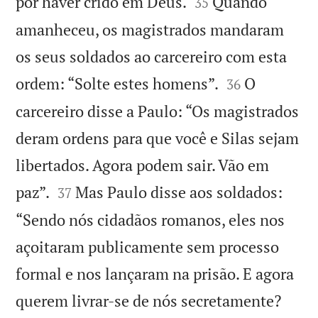


por haver crido em Deus.
Quando
35
amanheceu, os magistrados mandaram
os seus soldados ao carcereiro com esta


ordem: “Solte estes homens”.
O
36
carcereiro disse a Paulo: “Os magistrados
deram ordens para que você e Silas sejam
libertados. Agora podem sair. Vão em


paz”.
Mas Paulo disse aos soldados:
37
“Sendo nós cidadãos romanos, eles nos
açoitaram publicamente sem processo
formal e nos lançaram na prisão. E agora
querem livrar-se de nós secretamente?