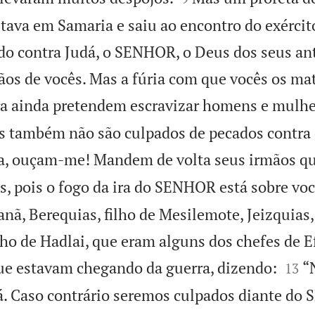
ava em Samaria e saiu ao encontro do exército
ado contra Judá, o SENHOR, o Deus dos seus an
os de vocês. Mas a fúria com que vocês os m
a ainda pretendem escravizar homens e mulhe
ês também não são culpados de pecados contr
a, ouçam-me! Mandem de volta seus irmãos qu
s, pois o fogo da ira do SENHOR está sobre voc
oanã, Berequias, filho de Mesilemote, Jeizquias,
lho de Hadlai, que eram alguns dos chefes de E


ue estavam chegando da guerra, dizendo:
“
13
cá. Caso contrário seremos culpados diante do