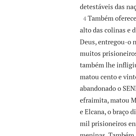
detestáveis das na

Também ofereceu 
4
alto das colinas e 
Deus, entregou-o n
muitos prisioneiro
também lhe infligi
matou cento e vint
abandonado o SENH
efraimita, matou Ma
e Elcana, o braço di
mil prisioneiros e
meninas. Também l