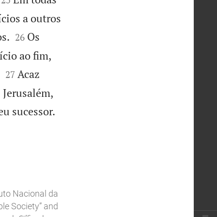
ícios a outros


s.
Os
26
cio ao fim,


Acaz
27
 Jerusalém,

eu sucessor.
tuto Nacional da
ible Society” and