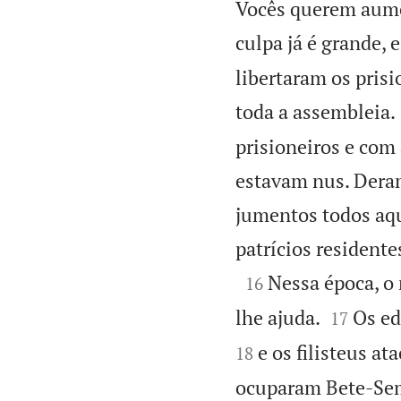
Vocês querem aumen
culpa já é grande, e
libertaram os prisi
toda a assembleia.
prisioneiros e com
estavam nus. Dera
jumentos todos aqu
patrícios residente

Nessa época, o 
16


lhe ajuda.
Os ed
17
e os filisteus a
18
ocuparam Bete-Sem