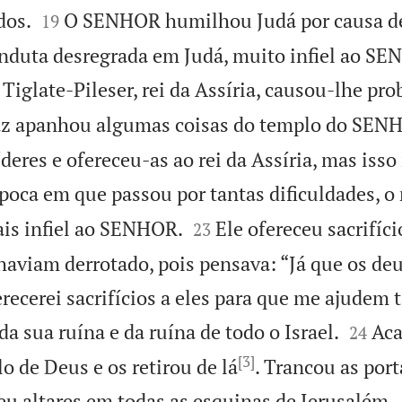


dos.
O SENHOR humilhou Judá por causa de 
19
onduta desregrada em Judá, muito infiel ao S
iglate-Pileser, rei da Assíria, causou-lhe pr
z apanhou algumas coisas do templo do SEN
líderes e ofereceu-as ao rei da Assíria, mas iss
oca em que passou por tantas dificuldades, o 


is infiel ao SENHOR.
Ele ofereceu sacrifíc
23
aviam derrotado, pois pensava: “Já que os deu
erecerei sacrifícios a eles para que me ajude


da sua ruína e da ruína de todo o Israel.
Aca
24
[3]
o de Deus e os retirou de lá
. Trancou as por
 altares em todas as esquinas de Jerusalém.