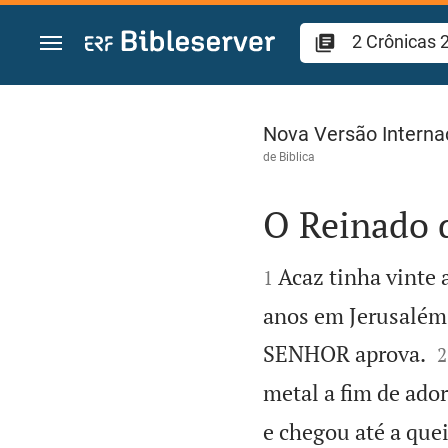
Ir para o conteúdo
2 Crônicas 28
Nova Versão Interna
de
Biblica
O Reinado d


Acaz tinha vinte 
1
anos em Jerusalém. 

SENHOR aprova.
2
metal a fim de ador
e chegou até a que