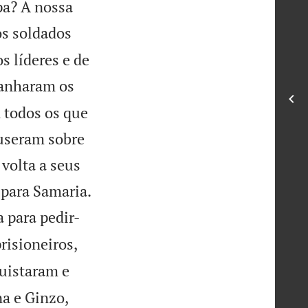
pa? A nossa
os soldados
s líderes e de
anharam os
m todos os que
useram sobre
volta a seus

 para Samaria.
a para pedir-


risioneiros,
quistaram e
a e Ginzo,