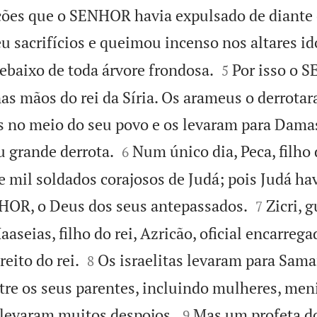
ções que o SENHOR havia expulsado de diante d
sacrifícios e queimou incenso nos altares idó


debaixo de toda árvore frondosa.
Por isso o 
5
as mãos do rei da Síria. Os arameus o derrotar
s no meio do seu povo e os levaram para Damas


u grande derrota.
Num único dia, Peca, filho
6
e mil soldados corajosos de Judá; pois Judá ha


OR, o Deus dos seus antepassados.
Zicri, 
7
aseias, filho do rei, Azricão, oficial encarrega


reito do rei.
Os israelitas levaram para Sama
8
ntre os seus parentes, incluindo mulheres, men


evaram muitos despojos.
Mas um profeta 
9