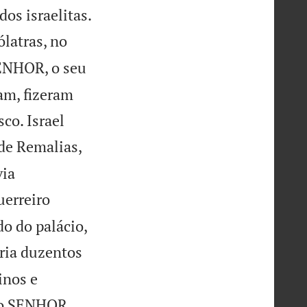

os israelitas.
latras, no
SENHOR, o seu
am, fizeram
co. Israel
 de Remalias,
via
guerreiro
do do palácio,
ria duzentos
inos e
do SENHOR,