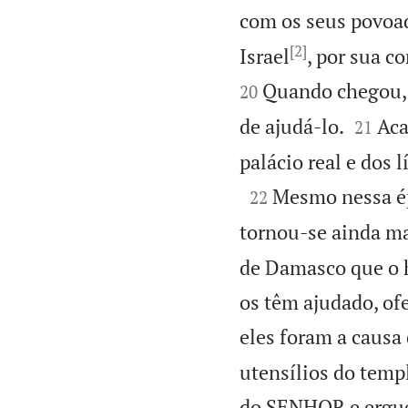
com os seus povoa
[2]
Israel
, por sua c
Quando chegou, T
20


de ajudá-lo.
Aca
21
palácio real e dos 

Mesmo nessa ép
22
tornou-se ainda ma
de Damasco que o h
os têm ajudado, of
eles foram a causa 
utensílios do templ
do SENHOR e ergueu