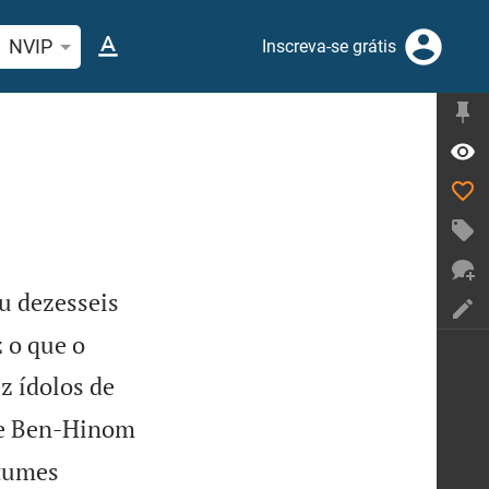
quise passagem da Bíblia ou termos
NVIP
Inscreva-se grátis
u dezesseis
 o que o
z ídolos de
de Ben-Hinom
stumes