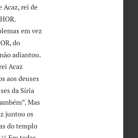
Acaz, rei de


ENHOR.
oblemas em vez
HOR, do

o não adiantou.
rei Acaz
ios aos deuses
ses da Síria
m também”. Mas
z juntou os
tas do templo


Em todas
25