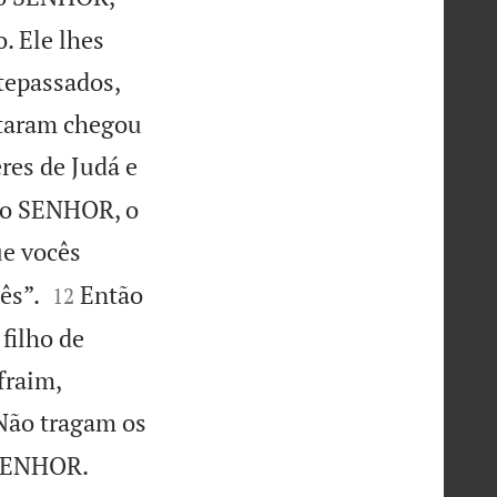
. Ele lhes
tepassados,
ataram chegou
res de Judá e
a o SENHOR, o
e vocês


ês”.
Então
12
 filho de
fraim,
Não tragam os
 SENHOR.