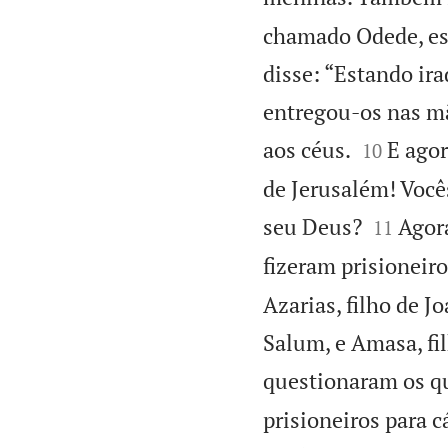
chamado Odede, est
disse: “Estando ir
entregou-os nas mã


aos céus.
E agor
10
de Jerusalém! Voc


seu Deus?
Agor
11
fizeram prisioneiro
Azarias, filho de J
Salum, e Amasa, fi
questionaram os q
prisioneiros para 