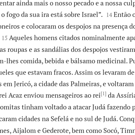
tar ainda mais o nosso pecado e a nossa cul


 o fogo da sua ira está sobre Israel”.
Então 
14
oneiros e colocaram os despojos na presença do


Aqueles homens citados nominalmente ap
15
 as roupas e as sandálias dos despojos vestira
m-lhes comida, bebida e bálsamo medicinal. P
eles que estavam fracos. Assim os levaram de 
s em Jericó, a cidade das Palmeiras, e voltaram
[1]
rei Acaz enviou mensageiros ao rei
da Assíri
omitas tinham voltado a atacar Judá fazendo p
tacaram cidades na Sefelá e no sul de Judá. Con
es, Aijalom e Gederote, bem como Socó, Timn