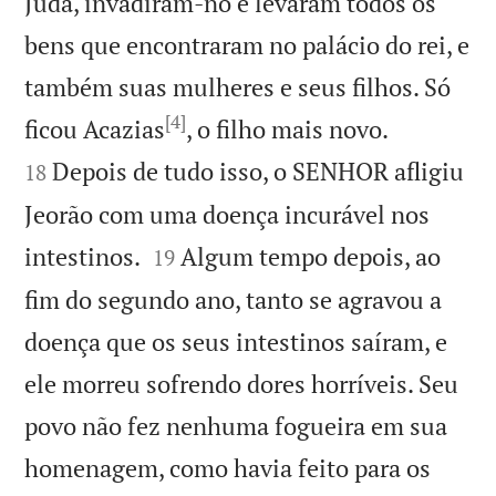
Judá, invadiram-no e levaram todos os
bens que encontraram no palácio do rei, e
também suas mulheres e seus filhos. Só
[4]


ficou Acazias
, o filho mais novo.
Depois de tudo isso, o SENHOR afligiu
18
Jeorão com uma doença incurável nos


intestinos.
Algum tempo depois, ao
19
fim do segundo ano, tanto se agravou a
doença que os seus intestinos saíram, e
ele morreu sofrendo dores horríveis. Seu
povo não fez nenhuma fogueira em sua
homenagem, como havia feito para os