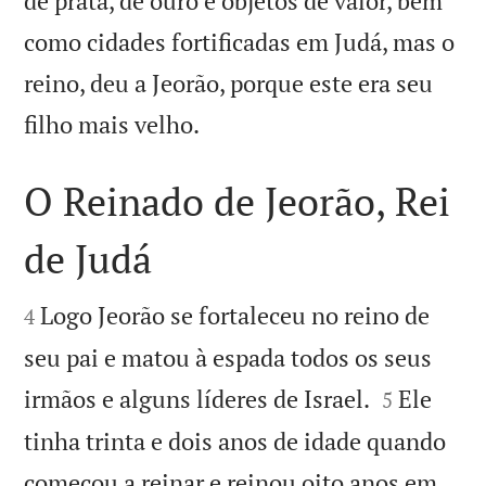
de prata, de ouro e objetos de valor, bem
como cidades fortificadas em Judá, mas o
reino, deu a Jeorão, porque este era seu

filho mais velho.
O Reinado de Jeorão, Rei
de Judá


Logo Jeorão se fortaleceu no reino de
4
seu pai e matou à espada todos os seus


irmãos e alguns líderes de Israel.
Ele
5
tinha trinta e dois anos de idade quando
começou a reinar e reinou oito anos em