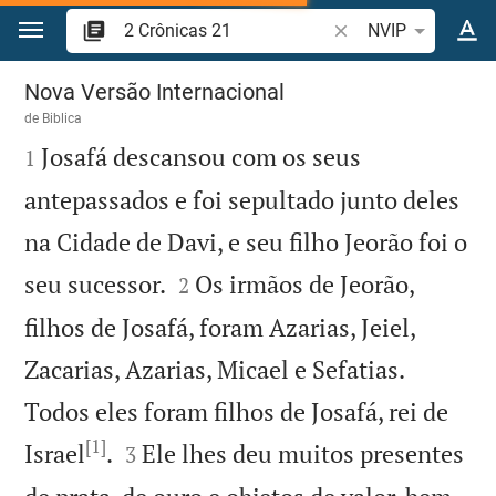
Ir para o conteúdo
Pesquise passagem d
NVIP
2 Crônicas 21
Nova Versão Internacional
de
Biblica

Josafá descansou com os seus
1
antepassados e foi sepultado junto deles
na Cidade de Davi, e seu filho Jeorão foi o


seu sucessor.
Os irmãos de Jeorão,
2
filhos de Josafá, foram Azarias, Jeiel,
Zacarias, Azarias, Micael e Sefatias.
Todos eles foram filhos de Josafá, rei de
[1]


Israel
.
Ele lhes deu muitos presentes
3