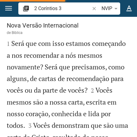
Ir para o conteúdo
Pesquise passagem d
NVIP
2 Coríntios 3
Nova Versão Internacional
de
Biblica

Será que com isso estamos começando
1
a nos recomendar a nós mesmos
novamente? Será que precisamos, como
alguns, de cartas de recomendação para


vocês ou da parte de vocês?
Vocês
2
mesmos são a nossa carta, escrita em
nosso coração, conhecida e lida por


todos.
Vocês demonstram que são uma
3