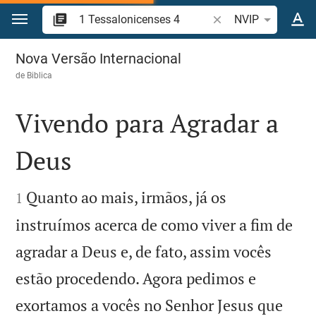
Ir para o conteúdo
Pesquise passagem d
NVIP
1 Tessalonicenses 4
Nova Versão Internacional
de
Biblica
Vivendo para Agradar a
Deus


Quanto ao mais, irmãos, já os
1
instruímos acerca de como viver a fim de
agradar a Deus e, de fato, assim vocês
estão procedendo. Agora pedimos e
exortamos a vocês no Senhor Jesus que