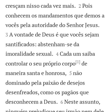


cresçam nisso cada vez mais.
Pois
2
conhecem os mandamentos que demos a


vocês pela autoridade do Senhor Jesus.
A vontade de Deus é que vocês sejam
3
santificados: abstenham-se da


imoralidade sexual.
Cada um saiba
4
[1]
controlar o seu próprio corpo
de


maneira santa e honrosa,
não
5
dominado pela paixão de desejos
desenfreados, como os pagãos que


desconhecem a Deus.
Neste assunto,
6
ninguém prejudique seu irmão nem dele