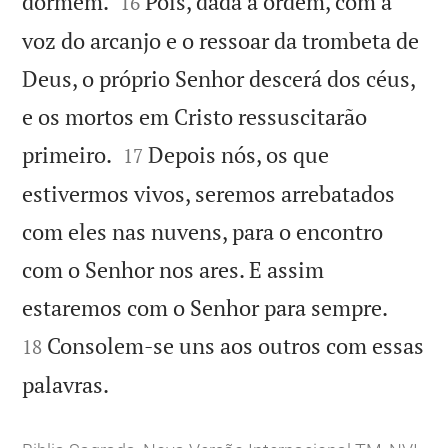


dormem.
Pois, dada a ordem, com a
16
voz do arcanjo e o ressoar da trombeta de
Deus, o próprio Senhor descerá dos céus,
e os mortos em Cristo ressuscitarão


primeiro.
Depois nós, os que
17
estivermos vivos, seremos arrebatados
com eles nas nuvens, para o encontro
com o Senhor nos ares. E assim


estaremos com o Senhor para sempre.
Consolem-se uns aos outros com essas
18

palavras.