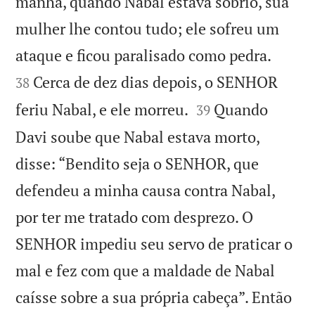
manhã, quando Nabal estava sóbrio, sua
mulher lhe contou tudo; ele sofreu um


ataque e ficou paralisado como pedra.
Cerca de dez dias depois, o SENHOR
38


feriu Nabal, e ele morreu.
Quando
39
Davi soube que Nabal estava morto,
disse: “Bendito seja o SENHOR, que
defendeu a minha causa contra Nabal,
por ter me tratado com desprezo. O
SENHOR impediu seu servo de praticar o
mal e fez com que a maldade de Nabal
caísse sobre a sua própria cabeça”. Então