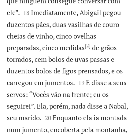
que ninguém consegue conversar com


ele”.
Imediatamente, Abigail pegou
18
duzentos pães, duas vasilhas de couro
cheias de vinho, cinco ovelhas
[2]
preparadas, cinco medidas
de grãos
torrados, cem bolos de uvas passas e
duzentos bolos de figos prensados, e os


carregou em jumentos.
E disse a seus
19
servos: “Vocês vão na frente; eu os
seguirei”. Ela, porém, nada disse a Nabal,


seu marido.
Enquanto ela ia montada
20
num jumento, encoberta pela montanha,