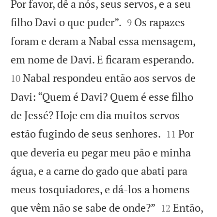
Por favor, dê a nós, seus servos, e a seu


filho Davi o que puder”.
Os rapazes
9
foram e deram a Nabal essa mensagem,


em nome de Davi. E ficaram esperando.
Nabal respondeu então aos servos de
10
Davi: “Quem é Davi? Quem é esse filho
de Jessé? Hoje em dia muitos servos


estão fugindo de seus senhores.
Por
11
que deveria eu pegar meu pão e minha
água, e a carne do gado que abati para
meus tosquiadores, e dá-los a homens


que vêm não se sabe de onde?”
Então,
12