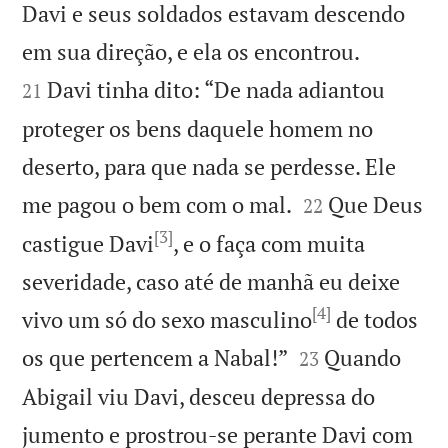
Davi e seus soldados estavam descendo


em sua direção, e ela os encontrou.
Davi tinha dito: “De nada adiantou
21
proteger os bens daquele homem no
deserto, para que nada se perdesse. Ele


me pagou o bem com o mal.
Que Deus
22
[3]
castigue Davi
, e o faça com muita
severidade, caso até de manhã eu deixe
[4]
vivo um só do sexo masculino
de todos


os que pertencem a Nabal!”
Quando
23
Abigail viu Davi, desceu depressa do
jumento e prostrou-se perante Davi com