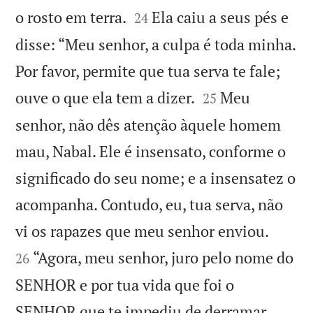


o rosto em terra.
Ela caiu a seus pés e
24
disse: “Meu senhor, a culpa é toda minha.
Por favor, permite que tua serva te fale;


ouve o que ela tem a dizer.
Meu
25
senhor, não dês atenção àquele homem
mau, Nabal. Ele é insensato, conforme o
significado do seu nome; e a insensatez o
acompanha. Contudo, eu, tua serva, não


vi os rapazes que meu senhor enviou.
“Agora, meu senhor, juro pelo nome do
26
SENHOR e por tua vida que foi o
SENHOR que te impediu de derramar