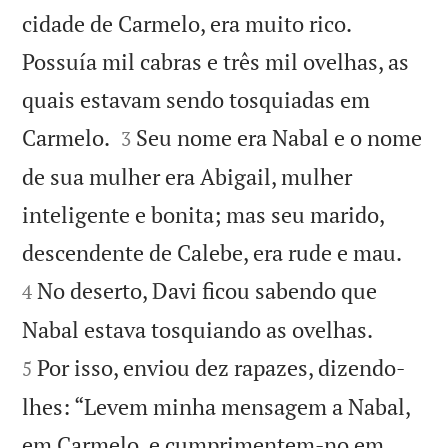
cidade de Carmelo, era muito rico.
Possuía mil cabras e três mil ovelhas, as
quais estavam sendo tosquiadas em


Carmelo.
Seu nome era Nabal e o nome
3
de sua mulher era Abigail, mulher
inteligente e bonita; mas seu marido,


descendente de Calebe, era rude e mau.
No deserto, Davi ficou sabendo que
4


Nabal estava tosquiando as ovelhas.
Por isso, enviou dez rapazes, dizendo-
5
lhes: “Levem minha mensagem a Nabal,
em Carmelo, e cumprimentem-no em