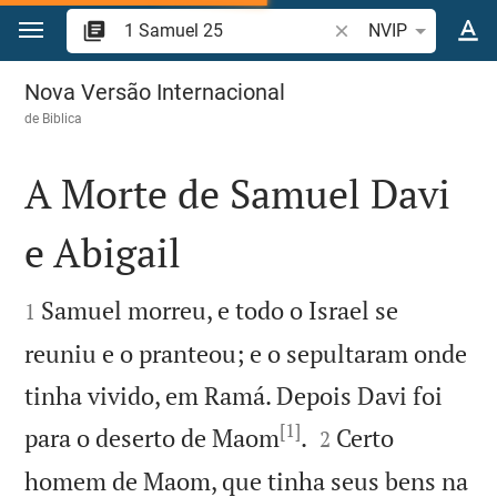
Ir para o conteúdo
Pesquise passagem d
NVIP
1 Samuel 25
Nova Versão Internacional
de
Biblica
A Morte de Samuel Davi
e Abigail


Samuel morreu, e todo o Israel se
1
reuniu e o pranteou; e o sepultaram onde
tinha vivido, em Ramá. Depois Davi foi
[1]


para o deserto de Maom
.
Certo
2
homem de Maom, que tinha seus bens na