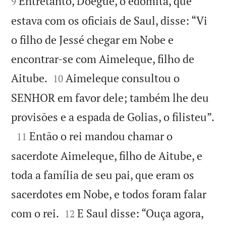
Entretanto, Doegue, o edomita, que
9
estava com os oficiais de Saul, disse: “Vi
o filho de Jessé chegar em Nobe e
encontrar-se com Aimeleque, filho de


Aitube.
Aimeleque consultou o
10
SENHOR em favor dele; também lhe deu

provisões e a espada de Golias, o filisteu”.

Então o rei mandou chamar o
11
sacerdote Aimeleque, filho de Aitube, e
toda a família de seu pai, que eram os
sacerdotes em Nobe, e todos foram falar


com o rei.
E Saul disse: “Ouça agora,
12