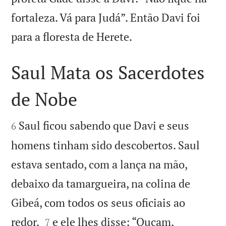
fortaleza. Vá para Judá”. Então Davi foi

para a floresta de Herete.
Saul Mata os Sacerdotes
de Nobe


Saul ficou sabendo que Davi e seus
6
homens tinham sido descobertos. Saul
estava sentado, com a lança na mão,
debaixo da tamargueira, na colina de
Gibeá, com todos os seus oficiais ao


redor,
e ele lhes disse: “Ouçam,
7