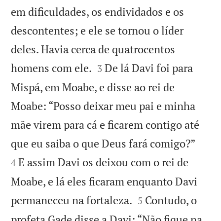
em dificuldades, os endividados e os
descontentes; e ele se tornou o líder
deles. Havia cerca de quatrocentos


homens com ele.
De lá Davi foi para
3
Mispá, em Moabe, e disse ao rei de
Moabe: “Posso deixar meu pai e minha
mãe virem para cá e ficarem contigo até


que eu saiba o que Deus fará comigo?”
E assim Davi os deixou com o rei de
4
Moabe, e lá eles ficaram enquanto Davi


permaneceu na fortaleza.
Contudo, o
5
profeta Gade disse a Davi: “Não fique na