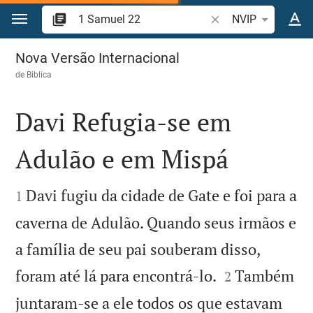
Ir para o conteúdo
Pesquise passagem d
NVIP
1 Samuel 22
Nova Versão Internacional
de
Biblica
Davi Refugia-se em
Adulão e em Mispá


Davi fugiu da cidade de Gate e foi para a
1
caverna de Adulão. Quando seus irmãos e
a família de seu pai souberam disso,


foram até lá para encontrá-lo.
Também
2
juntaram-se a ele todos os que estavam