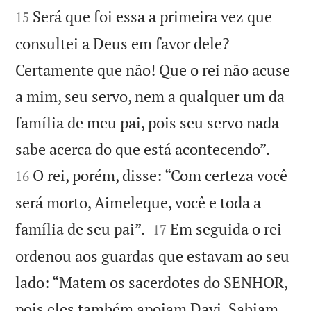
Será que foi essa a primeira vez que
15
consultei a Deus em favor dele?
Certamente que não! Que o rei não acuse
a mim, seu servo, nem a qualquer um da
família de meu pai, pois seu servo nada


sabe acerca do que está acontecendo”.
O rei, porém, disse: “Com certeza você
16
será morto, Aimeleque, você e toda a


família de seu pai”.
Em seguida o rei
17
ordenou aos guardas que estavam ao seu
lado: “Matem os sacerdotes do SENHOR,
pois eles também apoiam Davi. Sabiam