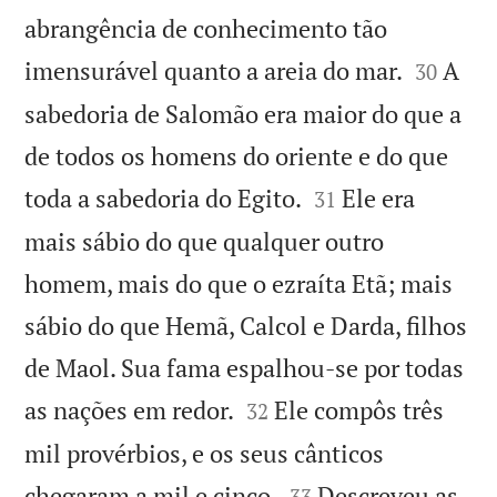
abrangência de conhecimento tão


imensurável quanto a areia do mar.
A
30
sabedoria de Salomão era maior do que a
de todos os homens do oriente e do que


toda a sabedoria do Egito.
Ele era
31
mais sábio do que qualquer outro
homem, mais do que o ezraíta Etã; mais
sábio do que Hemã, Calcol e Darda, filhos
de Maol. Sua fama espalhou-se por todas


as nações em redor.
Ele compôs três
32
mil provérbios, e os seus cânticos


chegaram a mil e cinco.
Descreveu as
33