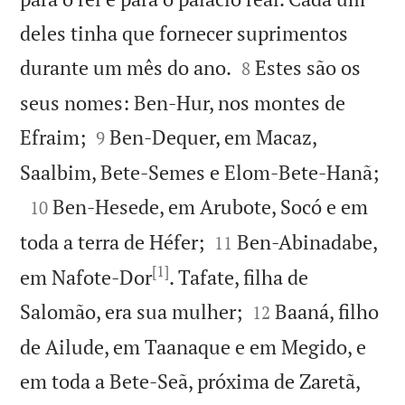
deles tinha que fornecer suprimentos


durante um mês do ano.
Estes são os
8
seus nomes: Ben-Hur, nos montes de


Efraim;
Ben-Dequer, em Macaz,
9

Saalbim, Bete-Semes e Elom-Bete-Hanã;

Ben-Hesede, em Arubote, Socó e em
10


toda a terra de Héfer;
Ben-Abinadabe,
11
[1]
em Nafote-Dor
. Tafate, filha de


Salomão, era sua mulher;
Baaná, filho
12
de Ailude, em Taanaque e em Megido, e
em toda a Bete-Seã, próxima de Zaretã,