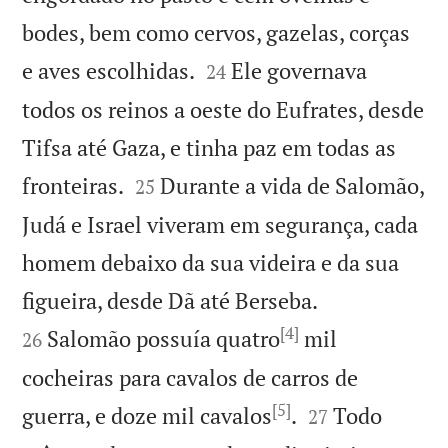
bodes, bem como cervos, gazelas, corças


e aves escolhidas.
Ele governava
24
todos os reinos a oeste do Eufrates, desde
Tifsa até Gaza, e tinha paz em todas as


fronteiras.
Durante a vida de Salomão,
25
Judá e Israel viveram em segurança, cada
homem debaixo da sua videira e da sua


figueira, desde Dã até Berseba.
[4]
Salomão possuía quatro
mil
26
cocheiras para cavalos de carros de
[5]


guerra, e doze mil cavalos
.
Todo
27