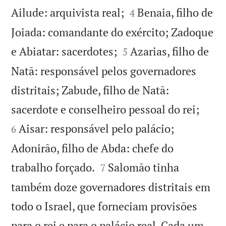


Ailude: arquivista real;
Benaia, filho de
4
Joiada: comandante do exército; Zadoque


e Abiatar: sacerdotes;
Azarias, filho de
5
Natã: responsável pelos governadores
distritais; Zabude, filho de Natã:


sacerdote e conselheiro pessoal do rei;
Aisar: responsável pelo palácio;
6
Adonirão, filho de Abda: chefe do


trabalho forçado.
Salomão tinha
7
também doze governadores distritais em
todo o Israel, que forneciam provisões
para o rei e para o palácio real. Cada um