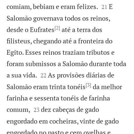


comiam, bebiam e eram felizes.
E
21
Salomão governava todos os reinos,
[2]
desde o Eufrates
até a terra dos
filisteus, chegando até a fronteira do
Egito. Esses reinos traziam tributos e
foram submissos a Salomão durante toda


a sua vida.
As provisões diárias de
22
[3]
Salomão eram trinta tonéis
da melhor
farinha e sessenta tonéis de farinha


comum,
dez cabeças de gado
23
engordado em cocheiras, vinte de gado
engordado no pasto e cem ovelhas e