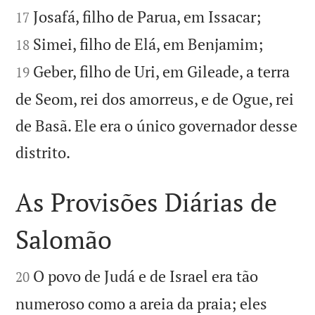


Josafá, filho de Parua, em Issacar;
17


Simei, filho de Elá, em Benjamim;
18
Geber, filho de Uri, em Gileade, a terra
19
de Seom, rei dos amorreus, e de Ogue, rei
de Basã. Ele era o único governador desse

distrito.
As Provisões Diárias de
Salomão


O povo de Judá e de Israel era tão
20
numeroso como a areia da praia; eles