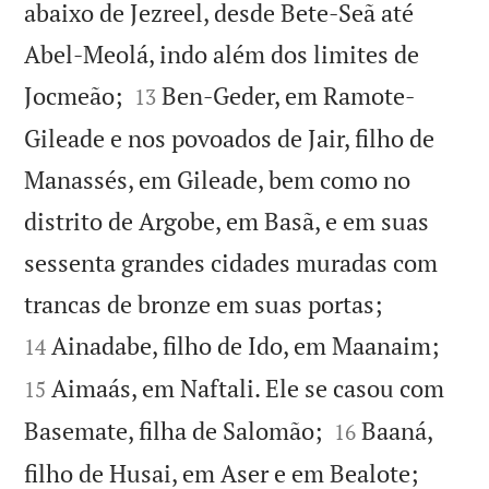
abaixo de Jezreel, desde Bete-Seã até
Abel-Meolá, indo além dos limites de


Jocmeão;
Ben-Geder, em Ramote-
13
Gileade e nos povoados de Jair, filho de
Manassés, em Gileade, bem como no
distrito de Argobe, em Basã, e em suas
sessenta grandes cidades muradas com


trancas de bronze em suas portas;


Ainadabe, filho de Ido, em Maanaim;
14
Aimaás, em Naftali. Ele se casou com
15


Basemate, filha de Salomão;
Baaná,
16


filho de Husai, em Aser e em Bealote;