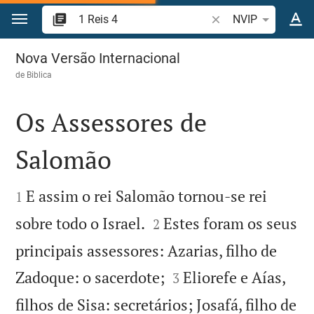
Ir para o conteúdo
Pesquise passagem d
NVIP
1 Reis 4
Nova Versão Internacional
de
Biblica
Os Assessores de
Salomão


E assim o rei Salomão tornou-se rei
1


sobre todo o Israel.
Estes foram os seus
2
principais assessores: Azarias, filho de


Zadoque: o sacerdote;
Eliorefe e Aías,
3
filhos de Sisa: secretários; Josafá, filho de