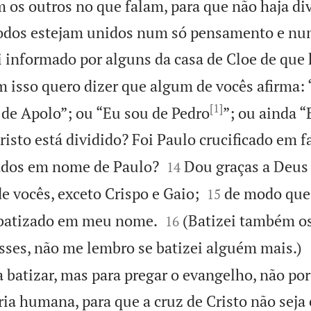
os outros no que falam, para que não haja div
todos estejam unidos num só pensamento e num
 informado por alguns da casa de Cloe de que 
 isso quero dizer que algum de vocês afirma: 
[1]
 de Apolo”; ou “Eu sou de Pedro
”; ou ainda “
risto está dividido? Foi Paulo crucificado em f


ados em nome de Paulo?
Dou graças a Deus 
14


 vocês, exceto Crispo e Gaio;
de modo qu
15


i batizado em meu nome.
(Batizei também os
16
sses, não me lembro se batizei alguém mais.)
 batizar, mas para pregar o evangelho, não p
ia humana, para que a cruz de Cristo não seja