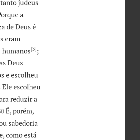
tanto judeus
Porque a
za de Deus é
ês eram
[3]
es humanos
;
as Deus
os e escolheu

Ele escolheu
8
ara reduzir a


É, porém,
30
nou sabedoria
e, como está