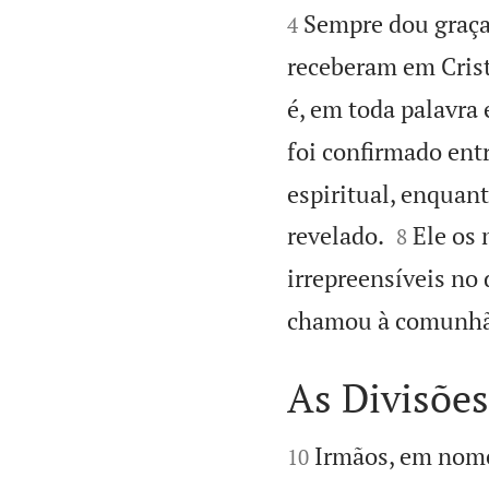


Sempre dou graças
4
receberam em Crist
é, em toda palavra
foi confirmado entr
espiritual, enquan


revelado.
Ele os 
8
irrepreensíveis no 
chamou à comunhão
As Divisões


Irmãos, em nome
10