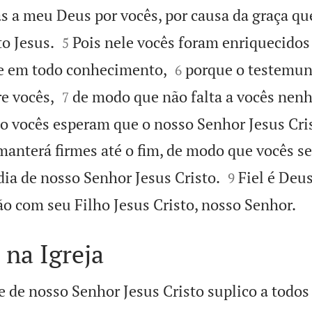
 a meu Deus por vocês, por causa da graça qu


o Jesus.
Pois nele vocês foram enriquecidos
5


 e em todo conhecimento,
porque o testemun
6


e vocês,
de modo que não falta a vocês ne
7
to vocês esperam que o nosso Senhor Jesus Cris
manterá firmes até o fim, de modo que vocês s


dia de nosso Senhor Jesus Cristo.
Fiel é Deus
9

 com seu Filho Jesus Cristo, nosso Senhor.
 na Igreja
 de nosso Senhor Jesus Cristo suplico a todos