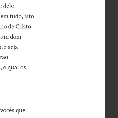
e dele
 em tudo, isto
ho de Cristo
nhum dom
to seja
erão
, o qual os
 vocês que