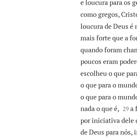
e loucura para os g
como gregos, Crist
loucura de Deus é 
mais forte que a f
quando foram cham
poucos eram poder
escolheu o que par
o que para o mundo
o que para o mundo 


nada o que é,
a 
29
por iniciativa dele
de Deus para nós, i