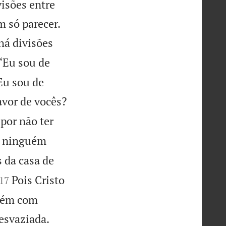
isões entre


 só parecer.
há divisões
“Eu sou de
Eu sou de
avor de vocês?
por não ter
e ninguém
 da casa de


Pois Cristo
17
orém com

 esvaziada.