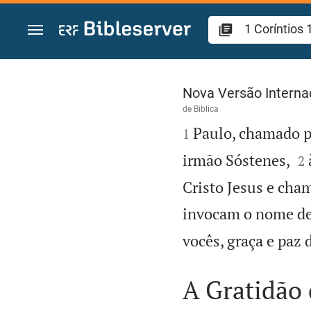
Ir para o conteúdo
1 Coríntios 1
Nova Versão Interna
de
Biblica

Paulo, chamado pa
1

irmão Sóstenes,
2
Cristo Jesus e cha
invocam o nome de 
vocês, graça e paz 
A Gratidão 