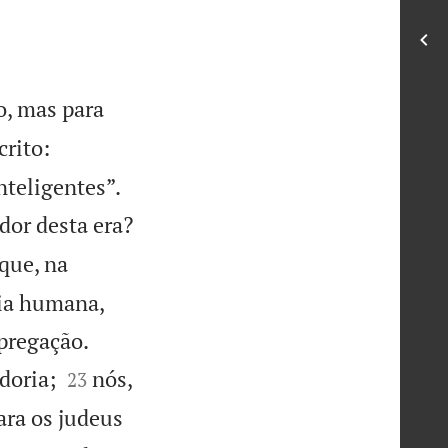
o, mas para
crito:


nteligentes”.
dor desta era?
que, na
ia humana,


pregação.


doria;
nós,
23
ara os judeus