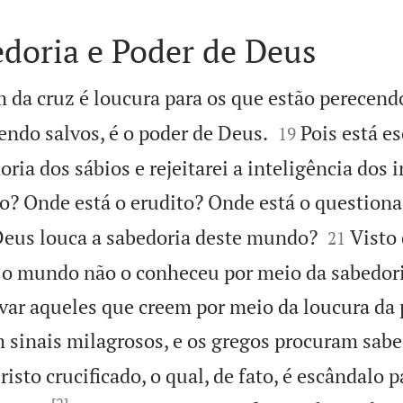
edoria e Poder de Deus
 da cruz é loucura para os que estão perecend


endo salvos, é o poder de Deus.
Pois está es
19
oria dos sábios e rejeitarei a inteligência dos i
o? Onde está o erudito? Onde está o questiona


Deus louca a sabedoria deste mundo?
Visto 
21
, o mundo não o conheceu por meio da sabedor
var aqueles que creem por meio da loucura da 
 sinais milagrosos, e os gregos procuram sabe
sto crucificado, o qual, de fato, é escândalo p