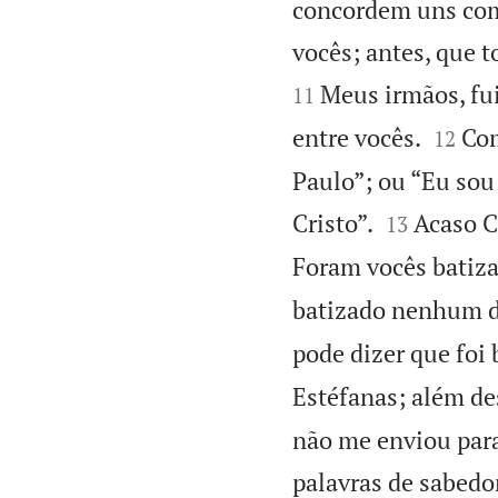
concordem uns com 
vocês; antes, que 
Meus irmãos, fui
11


entre vocês.
Com
12
Paulo”; ou “Eu sou


Cristo”.
Acaso C
13
Foram vocês batiz
batizado nenhum de
pode dizer que fo
Estéfanas; além de
não me enviou para
palavras de sabedor