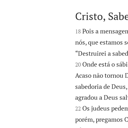
Cristo, Sab


Pois a mensagem
18
nós, que estamos s
“Destruirei a sabed
Onde está o sábi
20
Acaso não tornou 
sabedoria de Deus
agradou a Deus sal
Os judeus pedem
22
porém, pregamos Cri