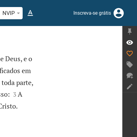
quise passagem da Bíblia ou termos
NVIP
Inscreva-se grátis
e Deus, e o
ificados em
toda parte,


sso:
A
3

Cristo.