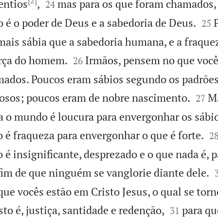
[2]


entios
,
mas para os que foram chamados, 
24


o é o poder de Deus e a sabedoria de Deus.
25
mais sábia que a sabedoria humana, e a fraque


orça do homem.
Irmãos, pensem no que voc
26
ados. Poucos eram sábios segundo os padrõ


osos; poucos eram de nobre nascimento.
M
27
a o mundo é loucura para envergonhar os sábi

 é fraqueza para envergonhar o que é forte.
2
é insignificante, desprezado e o que nada é, p
fim de que ninguém se vanglorie diante dele.
 que vocês estão em Cristo Jesus, o qual se tor


sto é, justiça, santidade e redenção,
para qu
31