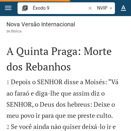
Ir para o conteúdo
Pesquise passagem d
NVIP
Éxodo 9
Nova Versão Internacional
de
Biblica
A Quinta Praga: Morte
dos Rebanhos


Depois o SENHOR disse a Moisés: “Vá
1
ao faraó e diga-lhe que assim diz o
SENHOR, o Deus dos hebreus: Deixe o


meu povo ir para que me preste culto.
Se você ainda não quiser deixá-lo ir e
2