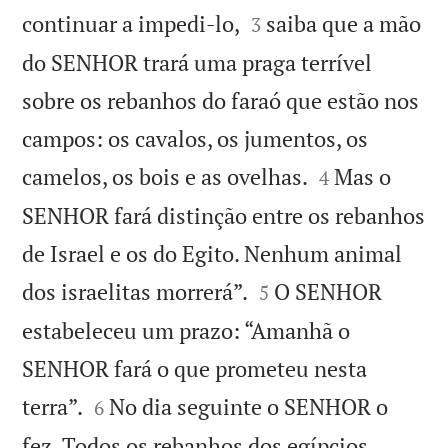


continuar a impedi-lo,
saiba que a mão
3
do SENHOR trará uma praga terrível
sobre os rebanhos do faraó que estão nos
campos: os cavalos, os jumentos, os


camelos, os bois e as ovelhas.
Mas o
4
SENHOR fará distinção entre os rebanhos
de Israel e os do Egito. Nenhum animal


dos israelitas morrerá”.
O SENHOR
5
estabeleceu um prazo: “Amanhã o
SENHOR fará o que prometeu nesta


terra”.
No dia seguinte o SENHOR o
6
fez. Todos os rebanhos dos egípcios