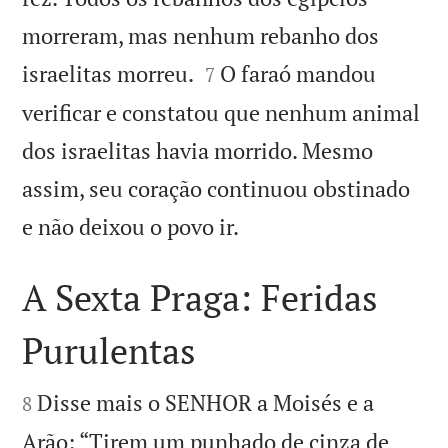
morreram, mas nenhum rebanho dos


israelitas morreu.
O faraó mandou
7
verificar e constatou que nenhum animal
dos israelitas havia morrido. Mesmo
assim, seu coração continuou obstinado

e não deixou o povo ir.
A Sexta Praga: Feridas
Purulentas


Disse mais o SENHOR a Moisés e a
8
Arão: “Tirem um punhado de cinza de