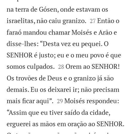
na terra de Gósen, onde estavam os


israelitas, não caiu granizo.
Então o
27
faraó mandou chamar Moisés e Arão e
disse-lhes: “Desta vez eu pequei. O
SENHOR é justo; eu e o meu povo é que


somos culpados.
Orem ao SENHOR!
28
Os trovões de Deus e o granizo já são
demais. Eu os deixarei ir; não precisam


mais ficar aqui”.
Moisés respondeu:
29
“Assim que eu tiver saído da cidade,
erguerei as mãos em oração ao SENHOR.