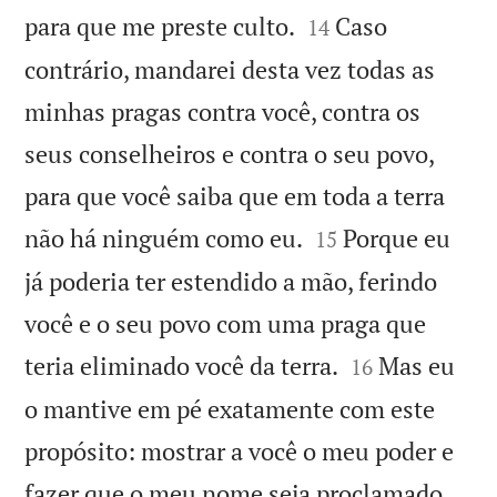


para que me preste culto.
Caso
14
contrário, mandarei desta vez todas as
minhas pragas contra você, contra os
seus conselheiros e contra o seu povo,
para que você saiba que em toda a terra


não há ninguém como eu.
Porque eu
15
já poderia ter estendido a mão, ferindo
você e o seu povo com uma praga que


teria eliminado você da terra.
Mas eu
16
o mantive em pé exatamente com este
propósito: mostrar a você o meu poder e
fazer que o meu nome seja proclamado