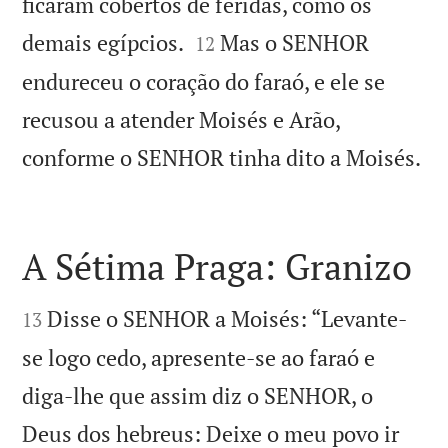
ficaram cobertos de feridas, como os


demais egípcios.
Mas o SENHOR
12
endureceu o coração do faraó, e ele se
recusou a atender Moisés e Arão,

conforme o SENHOR tinha dito a Moisés.
A Sétima Praga: Granizo


Disse o SENHOR a Moisés: “Levante-
13
se logo cedo, apresente-se ao faraó e
diga-lhe que assim diz o SENHOR, o
Deus dos hebreus: Deixe o meu povo ir