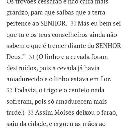
Os trovões cessarão e não cairá mais
granizo, para que saibas que a terra


pertence ao SENHOR.
Mas eu bem sei
30
que tu e os teus conselheiros ainda não
sabem o que é tremer diante do SENHOR


Deus!”
(O linho e a cevada foram
31
destruídos, pois a cevada já havia


amadurecido e o linho estava em flor.
Todavia, o trigo e o centeio nada
32
sofreram, pois só amadurecem mais


tarde.)
Assim Moisés deixou o faraó,
33
saiu da cidade, e ergueu as mãos ao