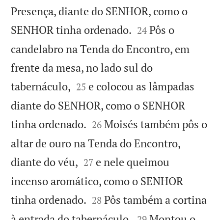
Presença, diante do SENHOR, como o


SENHOR tinha ordenado.
Pôs o
24
candelabro na Tenda do Encontro, em
frente da mesa, no lado sul do


tabernáculo,
e colocou as lâmpadas
25
diante do SENHOR, como o SENHOR


tinha ordenado.
Moisés também pôs o
26
altar de ouro na Tenda do Encontro,


diante do véu,
e nele queimou
27
incenso aromático, como o SENHOR


tinha ordenado.
Pôs também a cortina
28


à entrada do tabernáculo.
Montou o
29