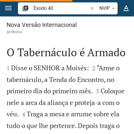
Ir para o conteúdo
Pesquise passagem d
NVIP
Éxodo 40
Nova Versão Internacional
de
Biblica
O Tabernáculo é Armado




Disse o SENHOR a Moisés:
“Arme o
1
2
tabernáculo, a Tenda do Encontro, no


primeiro dia do primeiro mês.
Coloque
3
nele a arca da aliança e proteja-a com o


véu.
Traga a mesa e arrume sobre ela
4
tudo o que lhe pertence. Depois traga o