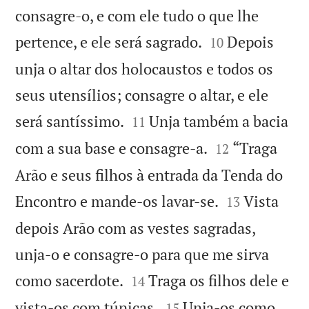
consagre-o, e com ele tudo o que lhe


pertence, e ele será sagrado.
Depois
10
unja o altar dos holocaustos e todos os
seus utensílios; consagre o altar, e ele


será santíssimo.
Unja também a bacia
11


com a sua base e consagre-a.
“Traga
12
Arão e seus filhos à entrada da Tenda do


Encontro e mande-os lavar-se.
Vista
13
depois Arão com as vestes sagradas,
unja-o e consagre-o para que me sirva


como sacerdote.
Traga os filhos dele e
14


vista-os com túnicas.
Unja-os como
15