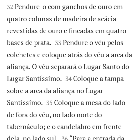
Pendure-o com ganchos de ouro em
32
quatro colunas de madeira de acácia
revestidas de ouro e fincadas em quatro


bases de prata.
Pendure o véu pelos
33
colchetes e coloque atrás do véu a arca da
aliança. O véu separará o Lugar Santo do


Lugar Santíssimo.
Coloque a tampa
34
sobre a arca da aliança no Lugar


Santíssimo.
Coloque a mesa do lado
35
de fora do véu, no lado norte do
tabernáculo; e o candelabro em frente


dela, no lado sul.
“Para a entrada da
36