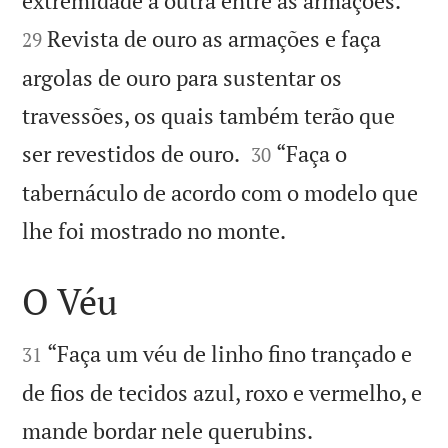
extremidade à outra entre as armações.
Revista de ouro as armações e faça
29
argolas de ouro para sustentar os
travessões, os quais também terão que


ser revestidos de ouro.
“Faça o
30
tabernáculo de acordo com o modelo que

lhe foi mostrado no monte.
O Véu


“Faça um véu de linho fino trançado e
31
de fios de tecidos azul, roxo e vermelho, e


mande bordar nele querubins.