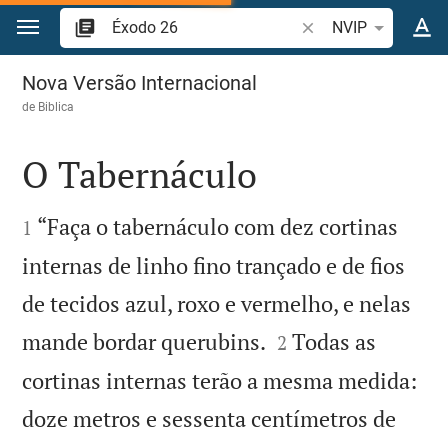
Ir para o conteúdo
Pesquise passagem d
NVIP
Éxodo 26
Nova Versão Internacional
de
Biblica
O Tabernáculo


“Faça o tabernáculo com dez cortinas
1
internas de linho fino trançado e de fios
de tecidos azul, roxo e vermelho, e nelas


mande bordar querubins.
Todas as
2
cortinas internas terão a mesma medida:
doze metros e sessenta centímetros de