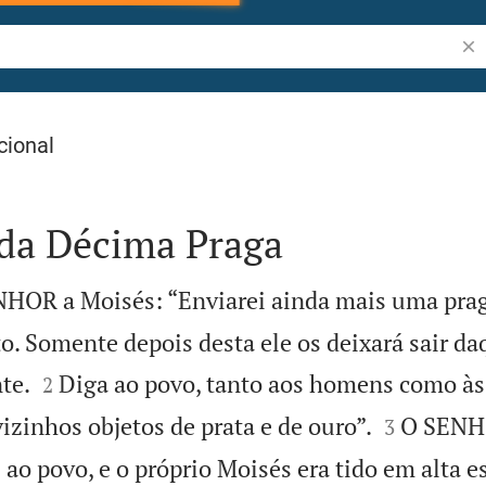
Pes
cional
da Décima Praga
NHOR a Moisés: “Enviarei ainda mais uma prag
to. Somente depois desta ele os deixará sair daq


te.
Diga ao povo, tanto aos homens como às
2


izinhos objetos de prata e de ouro”.
O SENH
3
 ao povo, e o próprio Moisés era tido em alta 