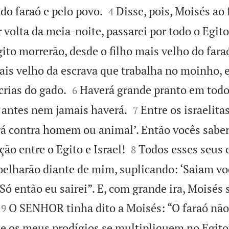


do faraó e pelo povo.
Disse, pois, Moisés ao 
4
volta da meia-noite, passarei por todo o Egito
to morrerão, desde o filho mais velho do fara
 mais velho da escrava que trabalha no moinho,


crias do gado.
Haverá grande pranto em todo 
6


antes nem jamais haverá.
Entre os israelit
7
rá contra homem ou animal’. Então vocês sabe


ão entre o Egito e Israel!
Todos esses seus 
8
joelharão diante de mim, suplicando: ‘Saiam vo
Só então eu sairei”. E, com grande ira, Moisés 


O SENHOR tinha dito a Moisés: “O faraó não
9
que os meus prodígios se multipliquem no Egito