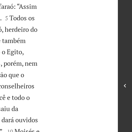
faraó: “Assim


.
Todos os
5
ó, herdeiro do
 e também
o Egito,
as, porém, nem
rão que o
conselheiros
cê e todo o
saiu da
 dará ouvidos


”.
Moisés e
10