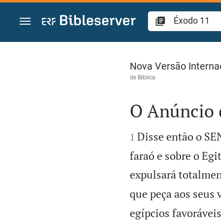
Ir para o conteúdo
Éxodo 11
Nova Versão Interna
de
Biblica
O Anúncio 


Disse então o SE
1
faraó e sobre o Egi
expulsará totalmen
que peça aos seus v
egípcios favoráveis