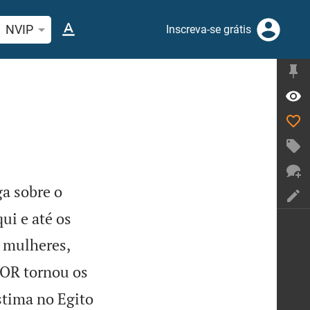
quise passagem da Bíblia ou termos
NVIP
Inscreva-se grátis
a sobre o
ui e até os
 mulheres,
OR tornou os
estima no Egito