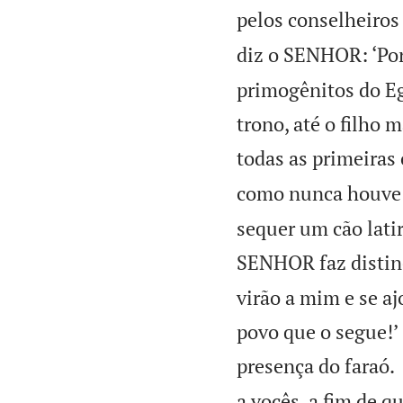
pelos conselheiros 
diz o SENHOR: ‘Por 
primogênitos do Egi
trono, até o filho
todas as primeiras 
como nunca houve 
sequer um cão lati
SENHOR faz distinç
virão a mim e se a
povo que o segue!’ 
presença do faraó.
a vocês, a fim de 