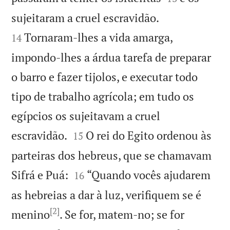


sujeitaram a cruel escravidão.
Tornaram-lhes a vida amarga,
14
impondo-lhes a árdua tarefa de preparar
o barro e fazer tijolos, e executar todo
tipo de trabalho agrícola; em tudo os
egípcios os sujeitavam a cruel


escravidão.
O rei do Egito ordenou às
15
parteiras dos hebreus, que se chamavam


Sifrá e Puá:
“Quando vocês ajudarem
16
as hebreias a dar à luz, verifiquem se é
[2]
menino
. Se for, matem-no; se for