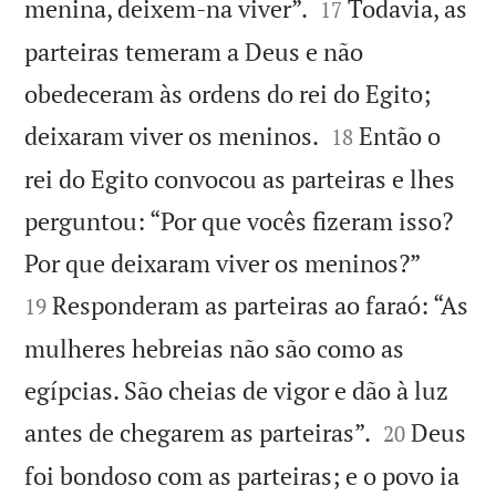


menina, deixem-na viver”.
Todavia, as
17
parteiras temeram a Deus e não
obedeceram às ordens do rei do Egito;


deixaram viver os meninos.
Então o
18
rei do Egito convocou as parteiras e lhes
perguntou: “Por que vocês fizeram isso?


Por que deixaram viver os meninos?”
Responderam as parteiras ao faraó: “As
19
mulheres hebreias não são como as
egípcias. São cheias de vigor e dão à luz


antes de chegarem as parteiras”.
Deus
20
foi bondoso com as parteiras; e o povo ia