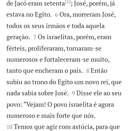
[1]
de Jacó eram setenta
; José, porém, já


estava no Egito.
Ora, morreram José,
6
todos os seus irmãos e toda aquela


geração.
Os israelitas, porém, eram
7
férteis, proliferaram, tornaram-se
numerosos e fortaleceram-se muito,


tanto que encheram o país.
Então
8
subiu ao trono do Egito um novo rei, que


nada sabia sobre José.
Disse ele ao seu
9
povo: “Vejam! O povo israelita é agora


numeroso e mais forte que nós.
Temos que agir com astúcia, para que
10