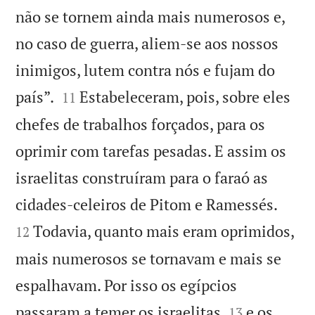
não se tornem ainda mais numerosos e,
no caso de guerra, aliem-se aos nossos
inimigos, lutem contra nós e fujam do


país”.
Estabeleceram, pois, sobre eles
11
chefes de trabalhos forçados, para os
oprimir com tarefas pesadas. E assim os
israelitas construíram para o faraó as


cidades-celeiros de Pitom e Ramessés.
Todavia, quanto mais eram oprimidos,
12
mais numerosos se tornavam e mais se
espalhavam. Por isso os egípcios


passaram a temer os israelitas
e os
13