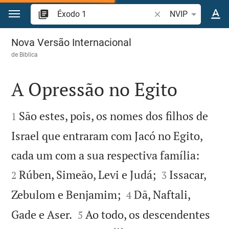
Ir para o conteúdo
Pesquise passagem d
NVIP
Éxodo 1
Nova Versão Internacional
de
Biblica
A Opressão no Egito


São estes, pois, os nomes dos filhos de
1
Israel que entraram com Jacó no Egito,


cada um com a sua respectiva família:


Rúben, Simeão, Levi e Judá;
Issacar,
2
3


Zebulom e Benjamim;
Dã, Naftali,
4


Gade e Aser.
Ao todo, os descendentes
5