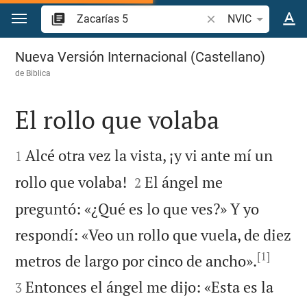
Ir a un contenido
Buscar versículo bíbl
NVIC
Zacarías 5
Nueva Versión Internacional (Castellano)
de
Biblica
El rollo que volaba


Alcé otra vez la vista, ¡y vi ante mí un
1


rollo que volaba!
El ángel me
2
preguntó: «¿Qué es lo que ves?» Y yo
respondí: «Veo un rollo que vuela, de diez
[1]


metros de largo por cinco de ancho».
Entonces el ángel me dijo: «Esta es la
3