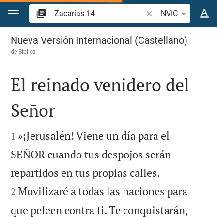
Ir a un contenido
Buscar versículo bíbl
NVIC
Zacarías 14
Nueva Versión Internacional (Castellano)
de
Biblica
El reinado venidero del
Señor


»¡Jerusalén! Viene un día para el
1
SEÑOR cuando tus despojos serán


repartidos en tus propias calles.
Movilizaré a todas las naciones para
2
que peleen contra ti. Te conquistarán,