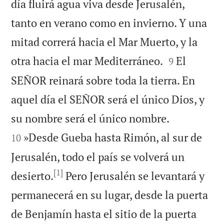
día fluirá agua viva desde Jerusalén,
tanto en verano como en invierno. Y una
mitad correrá hacia el Mar Muerto, y la


otra hacia el mar Mediterráneo.
El
9
SEÑOR reinará sobre toda la tierra. En
aquel día el SEÑOR será el único Dios, y


su nombre será el único nombre.
»Desde Gueba hasta Rimón, al sur de
10
Jerusalén, todo el país se volverá un
[1]
desierto.
Pero Jerusalén se levantará y
permanecerá en su lugar, desde la puerta
de Benjamín hasta el sitio de la puerta