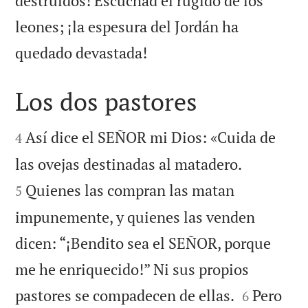
destruidos! Escuchad el rugido de los
leones; ¡la espesura del Jordán ha

quedado devastada!
Los dos pastores


Así dice el SEÑOR mi Dios: «Cuida de
4


las ovejas destinadas al matadero.
Quienes las compran las matan
5
impunemente, y quienes las venden
dicen: “¡Bendito sea el SEÑOR, porque
me he enriquecido!” Ni sus propios


pastores se compadecen de ellas.
Pero
6