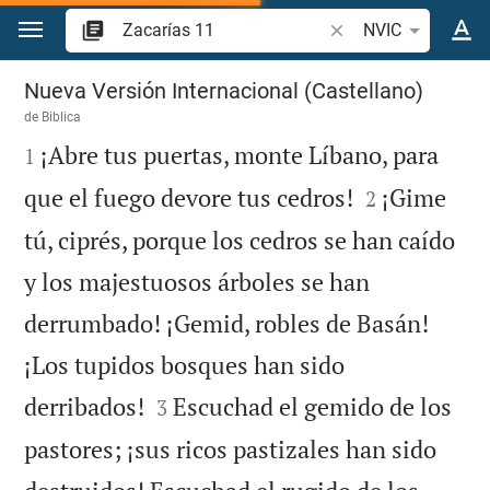
Ir a un contenido
Buscar versículo bíbl
NVIC
Zacarías 11
Nueva Versión Internacional (Castellano)
de
Biblica

¡Abre tus puertas, monte Líbano, para
1


que el fuego devore tus cedros!
¡Gime
2
tú, ciprés, porque los cedros se han caído
y los majestuosos árboles se han
derrumbado! ¡Gemid, robles de Basán!
¡Los tupidos bosques han sido


derribados!
Escuchad el gemido de los
3
pastores; ¡sus ricos pastizales han sido