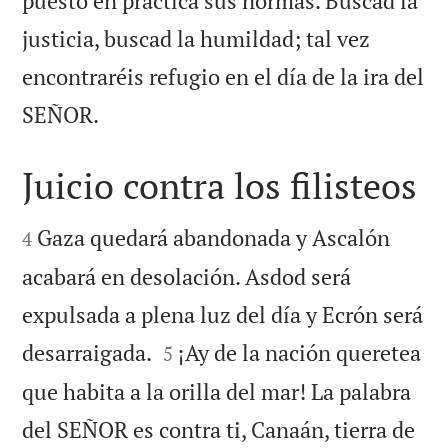
puesto en práctica sus normas. Buscad la
justicia, buscad la humildad; tal vez
encontraréis refugio en el día de la ira del

SEÑOR.
Juicio contra los filisteos


Gaza quedará abandonada y Ascalón
4
acabará en desolación. Asdod será
expulsada a plena luz del día y Ecrón será


desarraigada.
¡Ay de la nación queretea
5
que habita a la orilla del mar! La palabra
del SEÑOR es contra ti, Canaán, tierra de