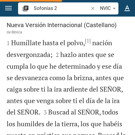
Ir a un contenido
Buscar versículo bíbl
NVIC
Sofonías 2
Nueva Versión Internacional (Castellano)
de
Biblica
[1]

Humíllate hasta el polvo,
nación
1


desvergonzada;
hazlo antes que se
2
cumpla lo que he determinado y ese día
se desvanezca como la brizna, antes que
caiga sobre ti la ira ardiente del SEÑOR,
antes que venga sobre ti el día de la ira


del SEÑOR.
Buscad al SEÑOR, todos
3
los humildes de la tierra, los que habéis