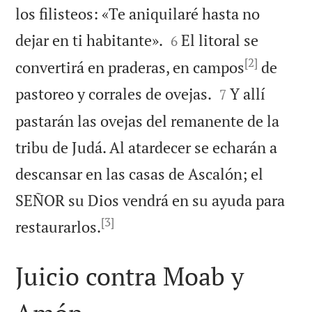
los filisteos: «Te aniquilaré hasta no


dejar en ti habitante».
El litoral se
6
[2]
convertirá en praderas, en campos
de


pastoreo y corrales de ovejas.
Y allí
7
pastarán las ovejas del remanente de la
tribu de Judá. Al atardecer se echarán a
descansar en las casas de Ascalón; el
SEÑOR su Dios vendrá en su ayuda para
[3]

restaurarlos.
Juicio contra Moab y