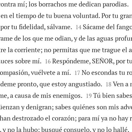
ntra mí; los borrachos me dedican parodias.
en el tiempo de tu buena voluntad. Por tu gra


por tu fidelidad, sálvame.
Sácame del fango
14
ame de los que me odian, y de las aguas profu
re la corriente; no permitas que me trague el 


fauces sobre mí.
Respóndeme, SEÑOR, por tu
16


compasión, vuélvete a mí.
No escondas tu ro
17


ndeme pronto, que estoy angustiado.
Ven a 
18


me, a causa de mis enemigos.
Tú bien sabe
19
üenzan y denigran; sabes quiénes son mis adve
han destrozado el corazón; para mí ya no hay 
y no la hubo; busqué consuelo, y no lo hallé.