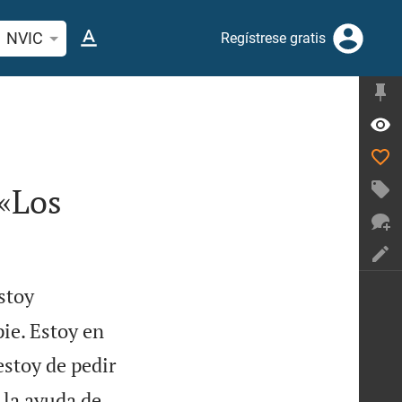
car versículo bíblico o palabra
NVIC
Regístrese gratis
e«Los
stoy
ie. Estoy en
stoy de pedir
 la ayuda de