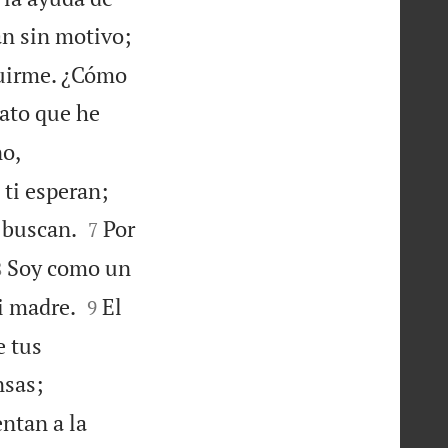
an sin motivo;
ruirme. ¿Cómo
sato que he
o,
ti esperan;


 buscan.
Por
7


Soy como un
8


i madre.
El
9
e tus


nsas;
entan a la