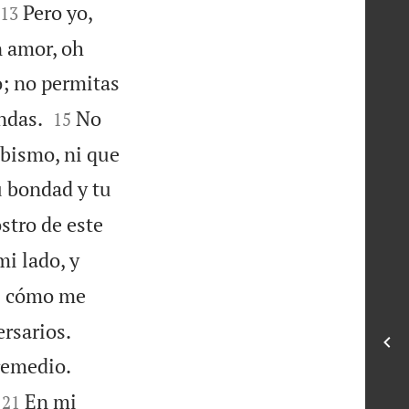


Pero yo,
13
n amor, oh
; no permitas


ndas.
No
15
abismo, ni que
 bondad y tu
stro de este
mi lado, y
s cómo me


rsarios.
remedio.


En mi
21