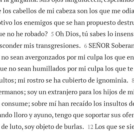
 los cabellos de mi cabeza son los que me odi
tivo los enemigos que se han propuesto dest


que no he robado?
Oh Dios, tú sabes lo insen
5


esconder mis transgresiones.
SEÑOR Soberan
6
no sean avergonzados por mi culpa los que en 
que no sean humillados por mi culpa los que te
sultos; mi rostro se ha cubierto de ignominia.
ermanos; soy un extranjero para los hijos de m
e consume; sobre mí han recaído los insultos d
ndo lloro y ayuno, tengo que soportar sus ofe


de luto, soy objeto de burlas.
Los que se si
12