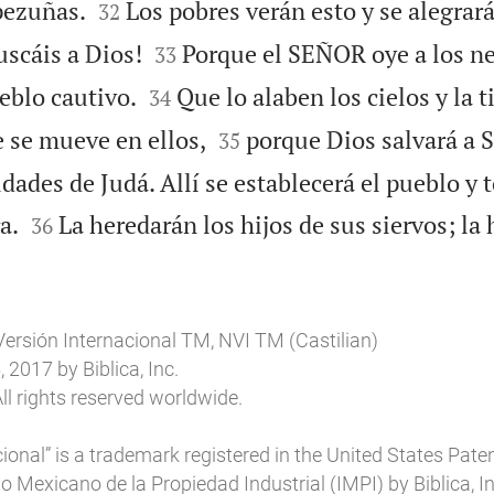


pezuñas.
Los pobres verán esto y se alegrar
32


uscáis a Dios!
Porque el SEÑOR oye a los ne
33


eblo cautivo.
Que lo alaben los cielos y la ti
34


e se mueve en ellos,
porque Dios salvará a S
35
udades de Judá. Allí se establecerá el pueblo y


a.
La heredarán los hijos de sus siervos; la 
36

Versión Internacional TM, NVI TM (Castilian)
2017 by Biblica, Inc.
ll rights reserved worldwide.
ional” is a trademark registered in the United States Pat
uto Mexicano de la Propiedad Industrial (IMPI) by Biblica, In