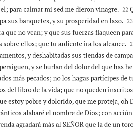


el; para calmar mi sed me dieron vinagre.
Q
22


pa sus banquetes, y su prosperidad en lazo.
23
ra que no vean; y que sus fuerzas flaqueen par

 sobre ellos; que tu ardiente ira los alcance.
2
amentos, y deshabitadas sus tiendas de campa
 persiguen, y se burlan del dolor del que has he
dos más pecados; no los hagas partícipes de t
s del libro de la vida; que no queden inscritos
que estoy pobre y dolorido, que me proteja, oh D
ánticos alabaré el nombre de Dios; con acción 
renda agradará más al SEÑOR que la de un toro