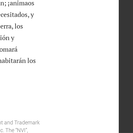
án; ¡animaos
cesitados, y
erra, los
ión y
 tomará
habitarán los
ent and Trademark
c. The “NVI”,