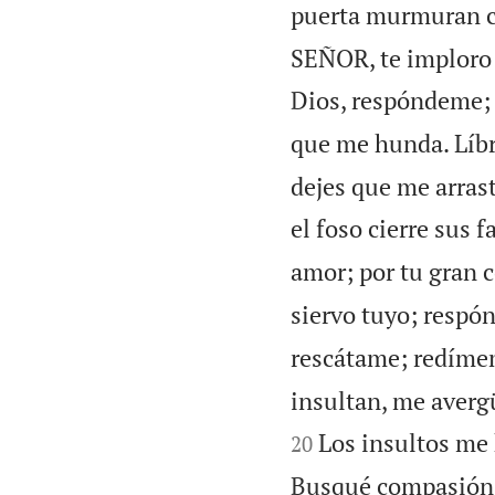
puerta murmuran co
SEÑOR, te imploro 
Dios, respóndeme; 
que me hunda. Líbr
dejes que me arrast
el foso cierre sus 
amor; por tu gran 
siervo tuyo; respó
rescátame; redíme
insultan, me averg
Los insultos me 
20
Busqué compasión, 