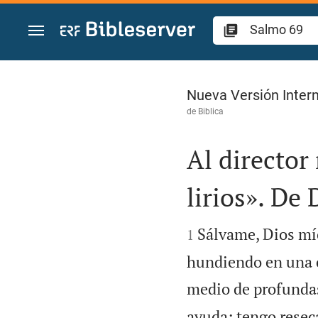
Ir a un contenido
Salmo 69
Nueva Versión Intern
de
Biblica
Al director
lirios». De 


Sálvame, Dios mío
1
hundiendo en una c
medio de profundas 
ayuda; tengo resec