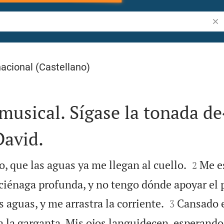
Bus
acional (Castellano)
 musical. Sígase la tonada d
David.


, que las aguas ya me llegan al cuello.
Me e
2
iénaga profunda, y no tengo dónde apoyar el p


aguas, y me arrastra la corriente.
Cansado e
3
a la garganta. Mis ojos languidecen, esperando