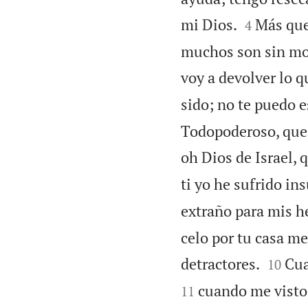


mi Dios.
Más que
4
muchos son sin mo
voy a devolver lo 
sido; no te puedo 
Todopoderoso, que 
oh Dios de Israel, 
ti yo he sufrido in
extraño para mis h
celo por tu casa m


detractores.
Cua
10
cuando me visto 
11