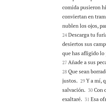
comida pusieron hi
conviertan en tram
nublen los ojos, pa
Descarga tu furia
24
desiertos sus camp
que has afligido lo
Añade a sus peca
27
Que sean borrado
28


justos.
Y a mí, 
29


salvación.
Con c
30


exaltaré.
Esa of
31