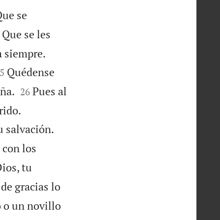
ue se
Que se les


a siempre.

Quédense
5


ña.
Pues al
26


rido.


u salvación.
 con los
ios, tu
de gracias lo
 o un novillo