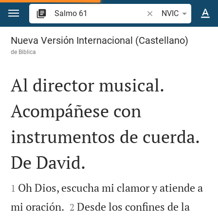
Ir a un contenido
Buscar versículo bíbl
NVIC
Salmo 61
Nueva Versión Internacional (Castellano)
de
Biblica
Al director musical.
Acompáñese con
instrumentos de cuerda.
De David.


Oh Dios, escucha mi clamor y atiende a
1


mi oración.
Desde los confines de la
2