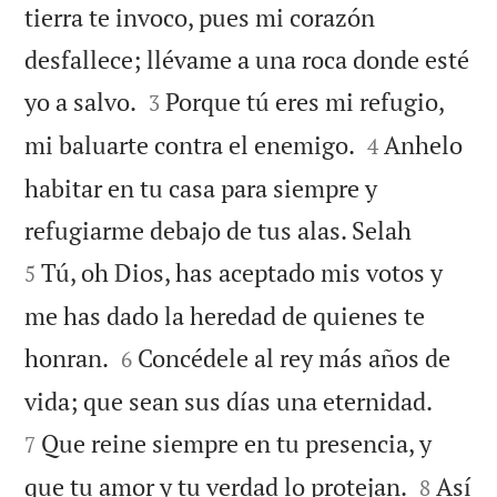
tierra te invoco, pues mi corazón
desfallece; llévame a una roca donde esté


yo a salvo.
Porque tú eres mi refugio,
3


mi baluarte contra el enemigo.
Anhelo
4
habitar en tu casa para siempre y


refugiarme debajo de tus alas. Selah
Tú, oh Dios, has aceptado mis votos y
5
me has dado la heredad de quienes te


honran.
Concédele al rey más años de
6


vida; que sean sus días una eternidad.
Que reine siempre en tu presencia, y
7


que tu amor y tu verdad lo protejan.
Así
8