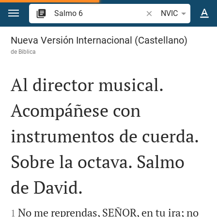
Ir a un contenido
Buscar versículo bíbl
NVIC
Salmo 6
Nueva Versión Internacional (Castellano)
de
Biblica
Al director musical.
Acompáñese con
instrumentos de cuerda.
Sobre la octava. Salmo
de David.


No me reprendas, SEÑOR, en tu ira; no
1