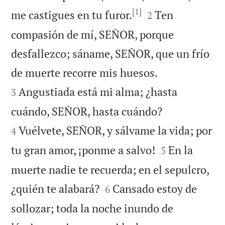
[1]


me castigues en tu furor.
Ten
2
compasión de mí, SEÑOR, porque
desfallezco; sáname, SEÑOR, que un frío


de muerte recorre mis huesos.
Angustiada está mi alma; ¿hasta
3


cuándo, SEÑOR, hasta cuándo?
Vuélvete, SEÑOR, y sálvame la vida; por
4


tu gran amor, ¡ponme a salvo!
En la
5
muerte nadie te recuerda; en el sepulcro,


¿quién te alabará?
Cansado estoy de
6
sollozar; toda la noche inundo de