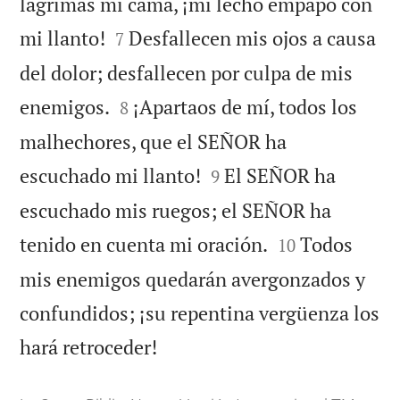
lágrimas mi cama, ¡mi lecho empapo con


mi llanto!
Desfallecen mis ojos a causa
7
del dolor; desfallecen por culpa de mis


enemigos.
¡Apartaos de mí, todos los
8
malhechores, que el SEÑOR ha


escuchado mi llanto!
El SEÑOR ha
9
escuchado mis ruegos; el SEÑOR ha


tenido en cuenta mi oración.
Todos
10
mis enemigos quedarán avergonzados y
confundidos; ¡su repentina vergüenza los

hará retroceder!