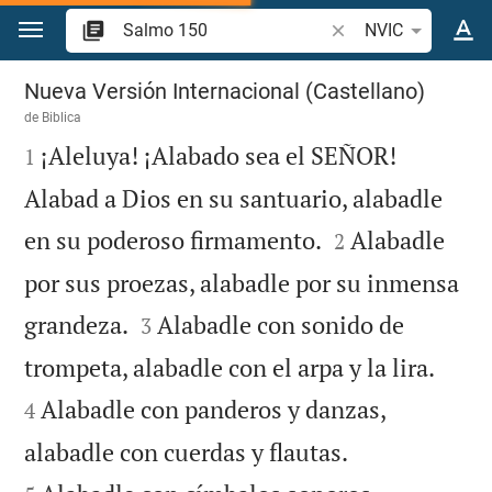
Ir a un contenido
Buscar versículo bíbl
NVIC
Salmo 150
Nueva Versión Internacional (Castellano)
de
Biblica

¡Aleluya! ¡Alabado sea el SEÑOR!
1
Alabad a Dios en su santuario, alabadle


en su poderoso firmamento.
Alabadle
2
por sus proezas, alabadle por su inmensa


grandeza.
Alabadle con sonido de
3


trompeta, alabadle con el arpa y la lira.
Alabadle con panderos y danzas,
4


alabadle con cuerdas y flautas.