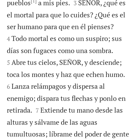
[1]


pueblos
a mis pies.
SEÑOR, ¿qué es
3
el mortal para que lo cuides? ¿Qué es el


ser humano para que en él pienses?
Todo mortal es como un suspiro; sus
4


días son fugaces como una sombra.
Abre tus cielos, SEÑOR, y desciende;
5


toca los montes y haz que echen humo.
Lanza relámpagos y dispersa al
6
enemigo; dispara tus flechas y ponlo en


retirada.
Extiende tu mano desde las
7
alturas y sálvame de las aguas
tumultuosas; líbrame del poder de gente