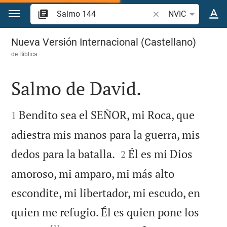
Ir a un contenido
Buscar versículo bíbl
NVIC
Salmo 144
Nueva Versión Internacional (Castellano)
de
Biblica
Salmo de David.


Bendito sea el SEÑOR, mi Roca, que
1
adiestra mis manos para la guerra, mis


dedos para la batalla.
Él es mi Dios
2
amoroso, mi amparo, mi más alto
escondite, mi libertador, mi escudo, en
quien me refugio. Él es quien pone los