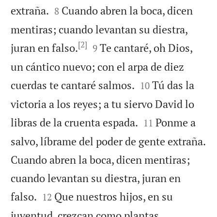


extraña.
Cuando abren la boca, dicen
8
mentiras; cuando levantan su diestra,
[2]


juran en falso.
Te cantaré, oh Dios,
9
un cántico nuevo; con el arpa de diez


cuerdas te cantaré salmos.
Tú das la
10
victoria a los reyes; a tu siervo David lo


libras de la cruenta espada.
Ponme a
11
salvo, líbrame del poder de gente extraña.
Cuando abren la boca, dicen mentiras;
cuando levantan su diestra, juran en


falso.
Que nuestros hijos, en su
12
juventud, crezcan como plantas