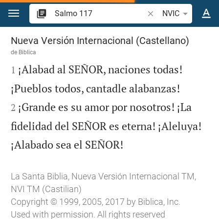
Ir a un contenido
Buscar versículo bíbl
NVIC
Salmo 117
Nueva Versión Internacional (Castellano)
de
Biblica

¡Alabad al SEÑOR, naciones todas!
1


¡Pueblos todos, cantadle alabanzas!
¡Grande es su amor por nosotros! ¡La
2
fidelidad del SEÑOR es eterna! ¡Aleluya!

¡Alabado sea el SEÑOR!
La Santa Biblia, Nueva Versión Internacional TM,
NVI TM (Castilian)
Copyright © 1999, 2005, 2017 by Biblica, Inc.
Used with permission. All rights reserved