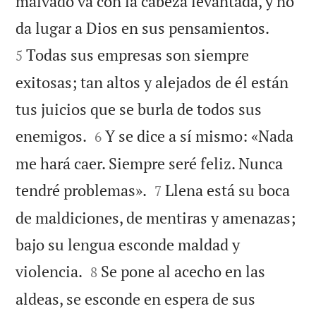
malvado va con la cabeza levantada, y no


da lugar a Dios en sus pensamientos.
Todas sus empresas son siempre
5
exitosas; tan altos y alejados de él están
tus juicios que se burla de todos sus


enemigos.
Y se dice a sí mismo: «Nada
6
me hará caer. Siempre seré feliz. Nunca


tendré problemas».
Llena está su boca
7
de maldiciones, de mentiras y amenazas;
bajo su lengua esconde maldad y


violencia.
Se pone al acecho en las
8
aldeas, se esconde en espera de sus