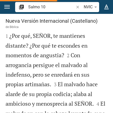
Ir a un contenido
Buscar versículo bíbl
NVIC
Salmo 10
Nueva Versión Internacional (Castellano)
de
Biblica

¿Por qué, SEÑOR, te mantienes
1
distante? ¿Por qué te escondes en


momentos de angustia?
Con
2
arrogancia persigue el malvado al
indefenso, pero se enredará en sus


propias artimañas.
El malvado hace
3
alarde de su propia codicia; alaba al


ambicioso y menosprecia al SEÑOR.
El
4