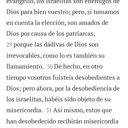
evangelio, los israelitas son enemigos de
Dios para bien vuestro; pero, si tomamos
en cuenta la elección, son amados de


Dios por causa de los patriarcas,
porque las dádivas de Dios son
29
irrevocables, como lo es también su


llamamiento.
De hecho, en otro
30
tiempo vosotros fuisteis desobedientes a
Dios; pero ahora, por la desobediencia de
los israelitas, habéis sido objeto de su


misericordia.
Así mismo, estos que
31
han desobedecido recibirán misericordia