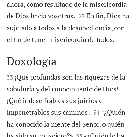
ahora, como resultado de la misericordia


de Dios hacia vosotros.
En fin, Dios ha
32
sujetado a todos a la desobediencia, con

el fin de tener misericordia de todos.
Doxología


¡Qué profundas son las riquezas de la
33
sabiduría y del conocimiento de Dios!
¡Qué indescifrables sus juicios e


impenetrables sus caminos!
«¿Quién
34
ha conocido la mente del Señor, o quién


ha sido su consejero?»
«¿Quién le ha
35