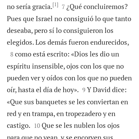
[1]


no sería gracia.
¿Qué concluiremos?
7
Pues que Israel no consiguió lo que tanto
deseaba, pero sí lo consiguieron los

elegidos. Los demás fueron endurecidos,

como está escrito: «Dios les dio un
8
espíritu insensible, ojos con los que no
pueden ver y oídos con los que no pueden


oír, hasta el día de hoy».
Y David dice:
9
«Que sus banquetes se les conviertan en
red y en trampa, en tropezadero y en


castigo.
Que se les nublen los ojos
10
para que no vean, y se encorven sus