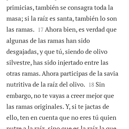
primicias, también se consagra toda la
masa; si la raíz es santa, también lo son


las ramas.
Ahora bien, es verdad que
17
algunas de las ramas han sido
desgajadas, y que tú, siendo de olivo
silvestre, has sido injertado entre las
otras ramas. Ahora participas de la savia


nutritiva de la raíz del olivo.
Sin
18
embargo, no te vayas a creer mejor que
las ramas originales. Y, si te jactas de
ello, ten en cuenta que no eres tú quien
nutre a la raíz, sino que es la raíz la que