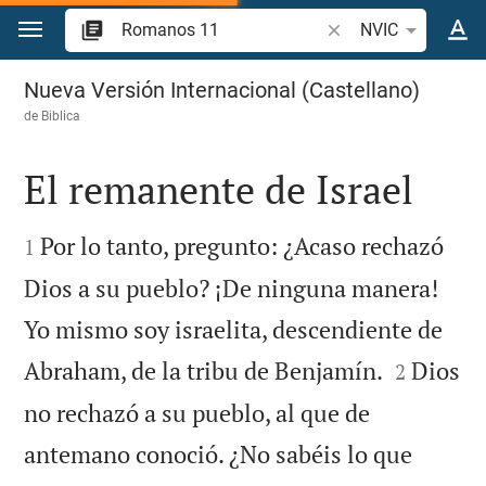
Ir a un contenido
Buscar versículo bíbl
NVIC
Romanos 11
Nueva Versión Internacional (Castellano)
de
Biblica
El remanente de Israel


Por lo tanto, pregunto: ¿Acaso rechazó
1
Dios a su pueblo? ¡De ninguna manera!
Yo mismo soy israelita, descendiente de


Abraham, de la tribu de Benjamín.
Dios
2
no rechazó a su pueblo, al que de
antemano conoció. ¿No sabéis lo que