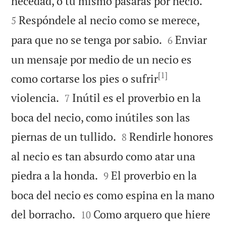


necedad, o tú mismo pasarás por necio.
Respóndele al necio como se merece,
5


para que no se tenga por sabio.
Enviar
6
un mensaje por medio de un necio es
[1]
como cortarse los pies o sufrir


violencia.
Inútil es el proverbio en la
7
boca del necio, como inútiles son las


piernas de un tullido.
Rendirle honores
8
al necio es tan absurdo como atar una


piedra a la honda.
El proverbio en la
9
boca del necio es como espina en la mano


del borracho.
Como arquero que hiere
10