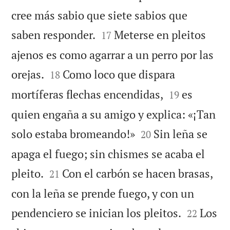
cree más sabio que siete sabios que


saben responder.
Meterse en pleitos
17
ajenos es como agarrar a un perro por las


orejas.
Como loco que dispara
18


mortíferas flechas encendidas,
es
19
quien engaña a su amigo y explica: «¡Tan


solo estaba bromeando!»
Sin leña se
20
apaga el fuego; sin chismes se acaba el


pleito.
Con el carbón se hacen brasas,
21
con la leña se prende fuego, y con un


pendenciero se inician los pleitos.
Los
22