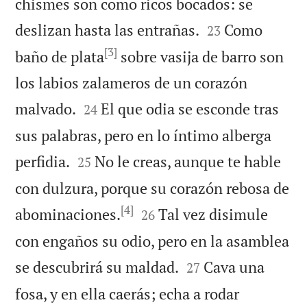
chismes son como ricos bocados: se


deslizan hasta las entrañas.
Como
23
[3]
baño de plata
sobre vasija de barro son
los labios zalameros de un corazón


malvado.
El que odia se esconde tras
24
sus palabras, pero en lo íntimo alberga


perfidia.
No le creas, aunque te hable
25
con dulzura, porque su corazón rebosa de
[4]


abominaciones.
Tal vez disimule
26
con engaños su odio, pero en la asamblea


se descubrirá su maldad.
Cava una
27
fosa, y en ella caerás; echa a rodar