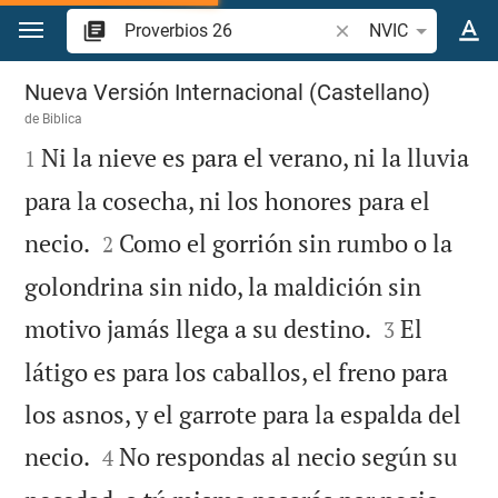
Ir a un contenido
Buscar versículo bíbl
NVIC
Proverbios 26
Nueva Versión Internacional (Castellano)
de
Biblica

Ni la nieve es para el verano, ni la lluvia
1
para la cosecha, ni los honores para el


necio.
Como el gorrión sin rumbo o la
2
golondrina sin nido, la maldición sin


motivo jamás llega a su destino.
El
3
látigo es para los caballos, el freno para
los asnos, y el garrote para la espalda del


necio.
No respondas al necio según su
4