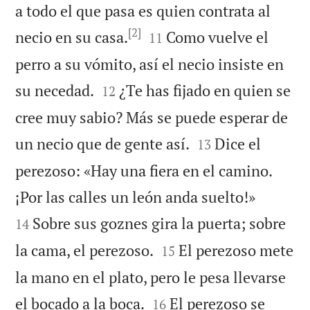
a todo el que pasa es quien contrata al
[2]


necio en su casa.
Como vuelve el
11
perro a su vómito, así el necio insiste en


su necedad.
¿Te has fijado en quien se
12
cree muy sabio? Más se puede esperar de


un necio que de gente así.
Dice el
13
perezoso: «Hay una fiera en el camino.


¡Por las calles un león anda suelto!»
Sobre sus goznes gira la puerta; sobre
14


la cama, el perezoso.
El perezoso mete
15
la mano en el plato, pero le pesa llevarse


el bocado a la boca.
El perezoso se
16