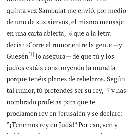
quinta vez Sambalat me envió, por medio
de uno de sus siervos, el mismo mensaje


en una carta abierta,
que a la letra
6
decía: «Corre el rumor entre la gente —y
[1]
Guesén
lo asegura— de que tú y los
judíos estáis construyendo la muralla
porque tenéis planes de rebelaros. Según


tal rumor, tú pretendes ser su rey,
y has
7
nombrado profetas para que te
proclamen rey en Jerusalén y se declare:
“¡Tenemos rey en Judá!” Por eso, ven y