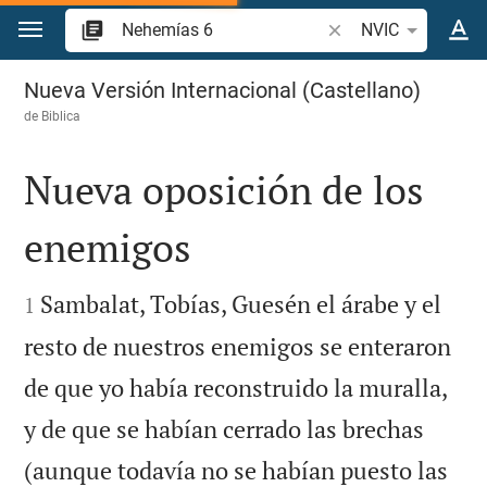
Ir a un contenido
Buscar versículo bíbl
NVIC
Nehemías 6
Nueva Versión Internacional (Castellano)
de
Biblica
Nueva oposición de los
enemigos


Sambalat, Tobías, Guesén el árabe y el
1
resto de nuestros enemigos se enteraron
de que yo había reconstruido la muralla,
y de que se habían cerrado las brechas
(aunque todavía no se habían puesto las