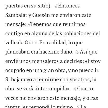


puertas en su sitio).
Entonces
2
Sambalat y Guesén me enviaron este
mensaje: «Tenemos que reunirnos
contigo en alguna de las poblaciones del
valle de Ono». En realidad, lo que


planeaban era hacerme daño.
Así que
3
envié unos mensajeros a decirles: «Estoy
ocupado en una gran obra, y no puedo ir.
Si bajara yo a reunirme con vosotros, la


obra se vería interrumpida».
Cuatro
4
veces me enviaron este mensaje, y otras


tantas les respondí lo mismo.
La
5