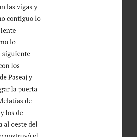
n las vigas y
mo contiguo lo
uiente
amo lo
 siguiente
con los
de Paseaj y
gar la puerta
Melatías de
y los de
 al oeste del
reconstruyó el