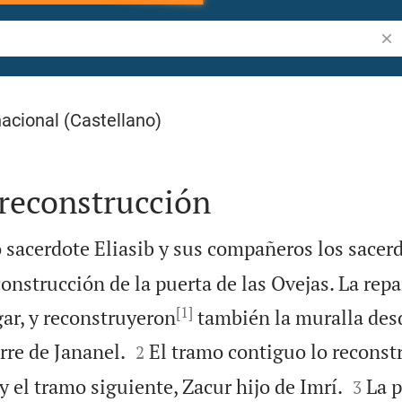
Bus
acional (Castellano)
a reconstrucción
sacerdote Eliasib y sus compañeros los sacer
construcción de la puerta de las Ovejas. La repa
[1]
gar, y reconstruyeron
también la muralla desd


orre de Jananel.
El tramo contiguo lo reconst
2


y el tramo siguiente, Zacur hijo de Imrí.
La p
3