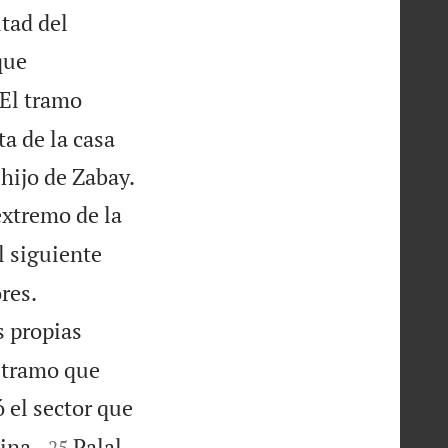
tad del
que
El tramo
ta de la casa

hijo de Zabay.
 extremo de la
l siguiente


res.
s propias
l tramo que
 el sector que


ina.
Palal
25