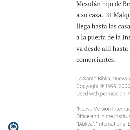
Mesulán hijo de Be


a su casa.
Malqu
31
llega hasta las cas
a la puerta de la I
va desde allí hasta

comerciantes.
La Santa Biblia, Nueva 
Copyright © 1999, 2005, 
Used with permission. A
“Nueva Versión Internac
Office and in the Instit
“Biblica”, “Internationa