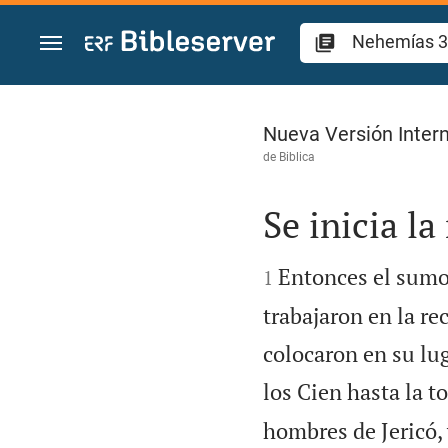
Ir a un contenido
Nehemías 3
Nueva Versión Intern
de
Biblica
Se inicia l


Entonces el sumo 
1
trabajaron en la re
colocaron en su lu
los Cien hasta la t
hombres de Jericó, 