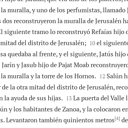
la muralla, y uno de los perfumistas, llamado 
s dos reconstruyeron la muralla de Jerusalén h
l siguiente tramo lo reconstruyó Refaías hijo d


itad del distrito de Jerusalén;
el siguiente
10
sa quedaba al frente, y el siguiente, Jatús hijo
 Jarín y Jasub hijo de Pajat Moab reconstruyer


la muralla y la torre de los Hornos.
Salún h
12
de la otra mitad del distrito de Jerusalén, rec


 la ayuda de sus hijas.
La puerta del Valle 
13
n y los habitantes de Zanoa, y la colocaron e
[4]
ras. Levantaron también quinientos metros
de