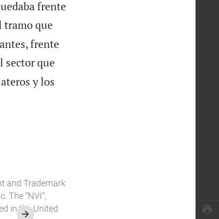
quedaba frente
el tramo que
antes, frente
l sector que
ateros y los
ent and Trademark
c. The “NVI”,
ed in the United