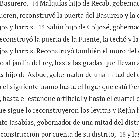


 Basurero.
Malquías hijo de Recab, gobernad
14
ueren, reconstruyó la puerta del Basurero y la 


jos y barras.
Salún hijo de Coljozé, goberna
15
reconstruyó la puerta de la Fuente, la techó y l
ojos y barras. Reconstruyó también el muro del
o al jardín del rey, hasta las gradas que llevan
 hijo de Azbuc, gobernador de una mitad del d
 el siguiente tramo hasta el lugar que está fre
hasta el estanque artificial y hasta el cuartel 
ue sigue lo reconstruyeron los levitas y Rejún 
te Jasabías, gobernador de una mitad del distr


econstrucción por cuenta de su distrito,
y l
18