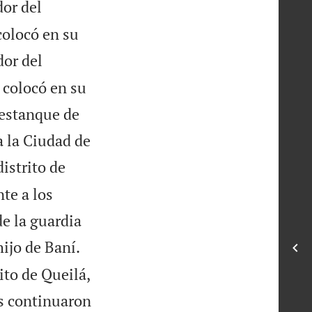
or del
colocó en su
dor del
a colocó en su
 estanque de
 a la Ciudad de
istrito de
nte a los
de la guardia
hijo de Baní.
ito de Queilá,
as continuaron