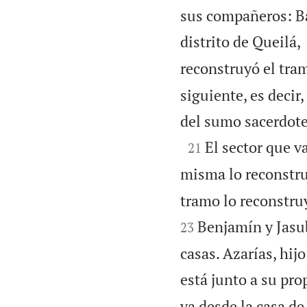
sus compañeros: Ba
distrito de Queilá,
reconstruyó el tram
siguiente, es decir,
del sumo sacerdote

El sector que v
21
misma lo reconstru
tramo lo reconstruy
Benjamín y Jasub
23
casas. Azarías, hij
está junto a su pro
va desde la casa de