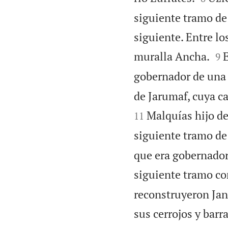
siguiente tramo de 
siguiente. Entre lo


muralla Ancha.
E
9
gobernador de una m
de Jarumaf, cuya ca
Malquías hijo de
11
siguiente tramo de 
que era gobernador 
siguiente tramo con
reconstruyeron Janú
sus cerrojos y bar