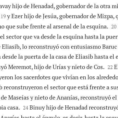
vay hijo de Henadad, gobernador de la otra mi


y Ezer hijo de Jesúa, gobernador de Mizpa, 
19


o que sube frente al arsenal de la esquina.
20
 el sector que va desde la esquina hasta la puer
 Eliasib, lo reconstruyó con entusiasmo Baruc 
a desde la puerta de la casa de Eliasib hasta el


yó Meremot, hijo de Urías y nieto de Cos.
E
22
eron los sacerdotes que vivían en los alrededo
 reconstruyeron el sector que está frente a su
o de Maseías y nieto de Ananías, reconstruyó e


pia casa.
Binuy hijo de Henadad reconstruyó
24
 Azarías hasta el ángulo, es decir, hasta la esqu