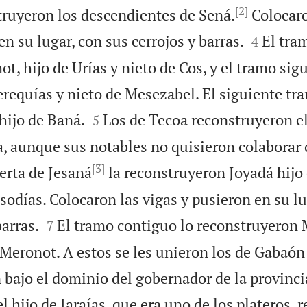
[2]
truyeron los descendientes de Sená.
Colocaro


en su lugar, con sus cerrojos y barras.
El tra
4
, hijo de Urías y nieto de Cos, y el tramo sig
erequías y nieto de Mesezabel. El siguiente tr


hijo de Baná.
Los de Tecoa reconstruyeron el
5
a, aunque sus notables no quisieron colaborar 
[3]
erta de Jesaná
la reconstruyeron Joyadá hijo 
odías. Colocaron las vigas y pusieron en su lu


barras.
El tramo contiguo lo reconstruyeron 
7
Meronot. A estos se les unieron los de Gabaón 
bajo el dominio del gobernador de la provincia
l hijo de Jaraías, que era uno de los plateros, 