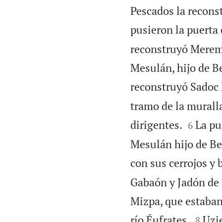
Pescados la recons
pusieron la puerta 
reconstruyó Meremot
Mesulán, hijo de B
reconstruyó Sadoc 
tramo de la murall


dirigentes.
La pu
6
Mesulán hijo de Bes
con sus cerrojos y 
Gabaón y Jadón de 
Mizpa, que estaban 


río Éufrates.
Uzie
8