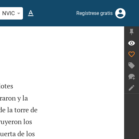
car versículo bíblico o palabra
NVIC
Regístrese gratis
dotes
raron y la
e la torre de
ruyeron los
uerta de los