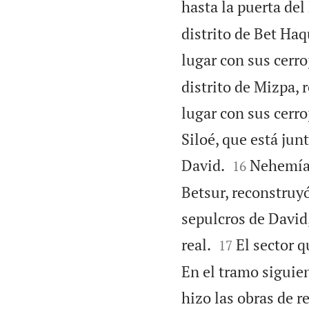
hasta la puerta del
distrito de Bet Haq
lugar con sus cerro
distrito de Mizpa, 
lugar con sus cerr
Siloé, que está junt


David.
Nehemías
16
Betsur, reconstruyó
sepulcros de David, 


real.
El sector q
17
En el tramo siguien
hizo las obras de r