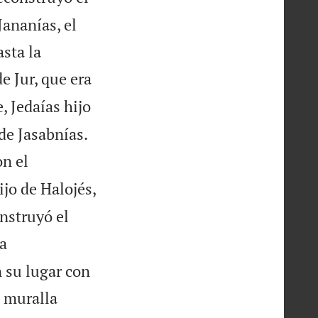
Jananías, el
asta la
e Jur, que era
, Jedaías hijo


 de Jasabnías.
on el
ijo de Halojés,
onstruyó el
la
n su lugar con
 muralla