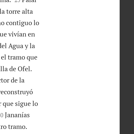
a torre alta
amo contiguo lo
ue vivían en
del Agua y la
 el tramo que


lla de Ofel.
tor de la
 reconstruyó
r que sigue lo


Jananías
30
tro tramo.