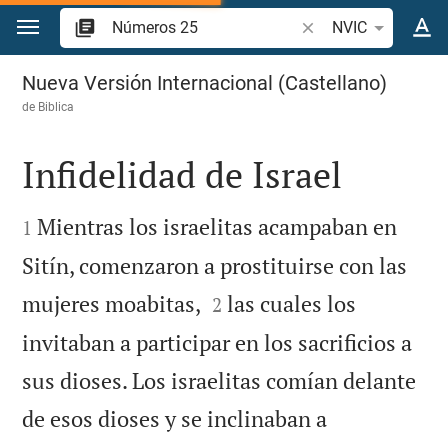
Ir a un contenido
Buscar versículo bíbl
NVIC
Números 25
Nueva Versión Internacional (Castellano)
de
Biblica
Infidelidad de Israel


Mientras los israelitas acampaban en
1
Sitín, comenzaron a prostituirse con las


mujeres moabitas,
las cuales los
2
invitaban a participar en los sacrificios a
sus dioses. Los israelitas comían delante
de esos dioses y se inclinaban a