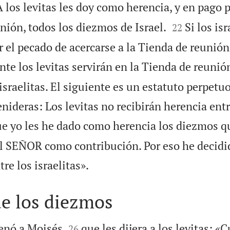
 los levitas les doy como herencia, y en pago p


nión, todos los diezmos de Israel.
Si los isr
22
 el pecado de acercarse a la Tienda de reunión
te los levitas servirán en la Tienda de reunió
 israelitas. El siguiente es un estatuto perpetu
nideras: Los levitas no recibirán herencia entr
e yo les he dado como herencia los diezmos q
 al SEÑOR como contribución. Por eso he decid

re los israelitas».
de los diezmos


enó a Moisés
que les dijera a los levitas: «
26