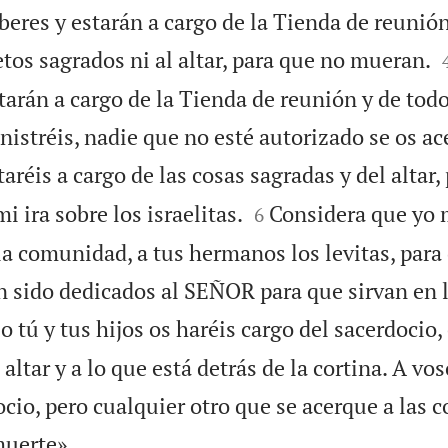
eres y estarán a cargo de la Tienda de reunión
etos sagrados ni al altar, para que no mueran.
tarán a cargo de la Tienda de reunión y de todo
istréis, nadie que no esté autorizado se os ac
aréis a cargo de las cosas sagradas y del altar,


i ira sobre los israelitas.
Considera que yo
6
la comunidad, a tus hermanos los levitas, para
an sido dedicados al SEÑOR para que sirvan en 
o tú y tus hijos os haréis cargo del sacerdocio, 
 altar y a lo que está detrás de la cortina. A vo
ocio, pero cualquier otro que se acerque a las 

muerte».