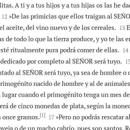
itas. A ti y a tus hijos y a tus hijas os las he 


»De las primicias que ellos traigan al SEÑO
12


l aceite, del vino nuevo y de los cereales.
E
13
 de todo lo que la tierra produce, y yo te las en


sté ritualmente pura podrá comer de ellas.
14

o dedicado por completo al SEÑOR será tuyo.
1
tado al SEÑOR será tuyo, ya sea de hombre o 
 primogénito nacido de hombre y al de animale
á lugar cuando el primogénito tenga un mes de
será de cinco monedas de plata, según la moned
[1]


a once gramos.
»Pero no podrás rescatar a
17
oveja o de un macho cabrío, pues son santos. R