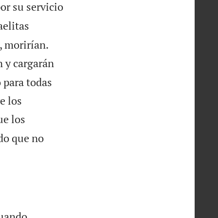
or su servicio
aelitas


, morirían.
n y cargarán
o para todas
e los
ue los
ido que no
Cuando