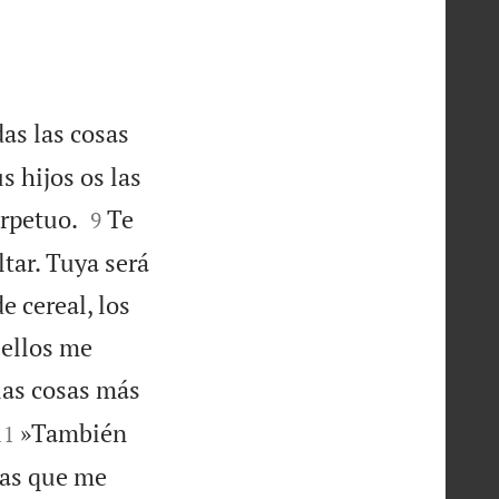
as las cosas
s hijos os las


rpetuo.
Te
9
tar. Tuya será
e cereal, los
e ellos me
las cosas más


»También
11
das que me