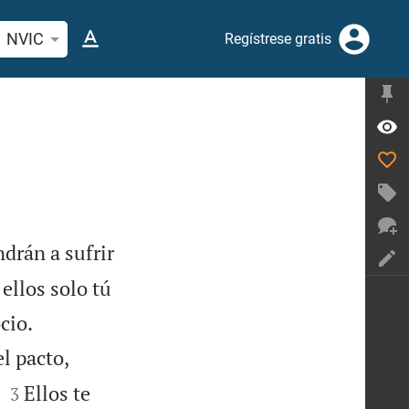
car versículo bíblico o palabra
NVIC
Regístrese gratis
ndrán a sufrir
ellos solo tú


cio.
l pacto,


Ellos te
3