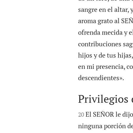
sangre en el altar
aroma grato al SE
ofrenda mecida y e
contribuciones sagr
hijos y de tus hija
en mi presencia, co

descendientes».
Privilegios 


El SEÑOR le dijo
20
ninguna porción de 