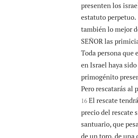
presenten los israel
estatuto perpetuo.
también lo mejor de
SEÑOR las primicias
Toda persona que e
en Israel haya sid
primogénito presen
Pero rescatarás al
El rescate tendr
16
precio del rescate 
santuario, que pes
de un toro, de una 