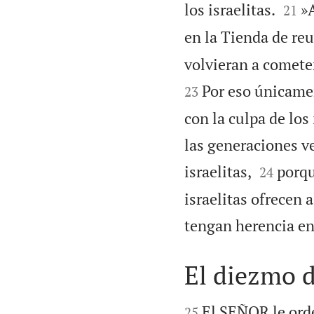


los israelitas.
»A
21
en la Tienda de reu
volvieran a cometer
Por eso únicamen
23
con la culpa de los
las generaciones ve


israelitas,
porqu
24
israelitas ofrecen
tengan herencia ent
El diezmo 


El SEÑOR le ord
25