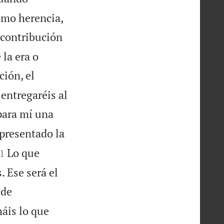
como herencia,
 contribución
la era o
ción, el
 entregaréis al
 para mí una
presentado la

Lo que
1
. Ese será el
 de
áis lo que