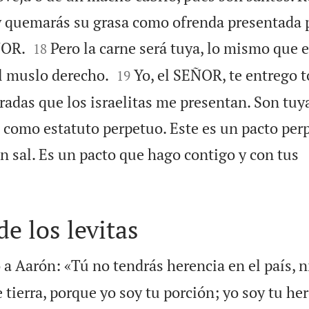
, y quemarás su grasa como ofrenda presentada 


ÑOR.
Pero la carne será tuya, lo mismo que e
18


l muslo derecho.
Yo, el SEÑOR, te entrego t
19
adas que los israelitas me presentan. Son tuya
s, como estatuto perpetuo. Este es un pacto per
n sal. Es un pacto que hago contigo y con tus
de los levitas
 a Aarón: «Tú no tendrás herencia en el país, ni
tierra, porque yo soy tu porción; yo soy tu he