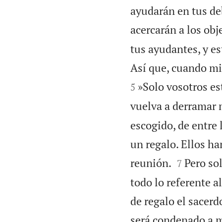
ayudarán en tus deb
acercarán a los obj
tus ayudantes, y es
Así que, cuando min
»Solo vosotros est
5
vuelva a derramar m
escogido, de entre 
un regalo. Ellos h


reunión.
Pero sol
7
todo lo referente al
de regalo el sacerd
será condenado a 