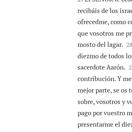
recibáis de los isr
ofrecedme, como co
que vosotros me pre

mosto del lagar.
2
diezmo de todos los

sacerdote Aarón.
2
contribución. Y me
mejor parte, se os 
sobre, vosotros y v
pago por vuestro m
presentarme el die