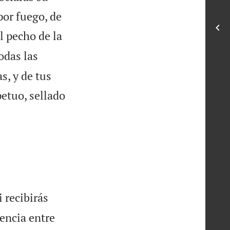
por fuego, de
l pecho de la
odas las
s, y de tus
petuo, sellado
 recibirás
rencia entre