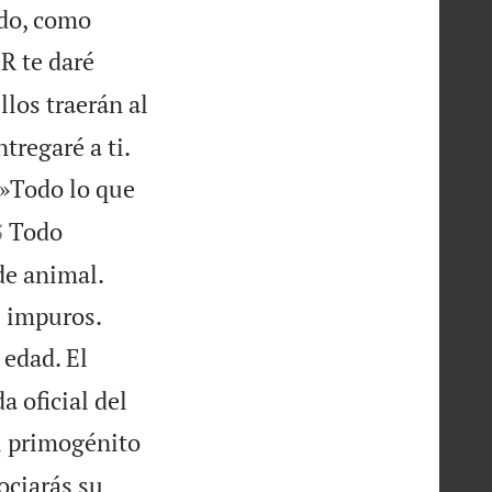
dado, como
R te daré
llos traerán al
tregaré a ti.
»Todo lo que

Todo
5
de animal.


s impuros.
 edad. El
a oficial del
l primogénito
ociarás su