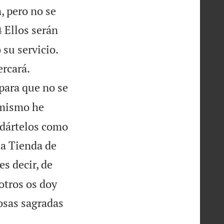
, pero no se


Ellos serán
4
 su servicio.


ercará.
 para que no se
 mismo he
 dártelos como
la Tienda de
es decir, de
sotros os doy
cosas sagradas