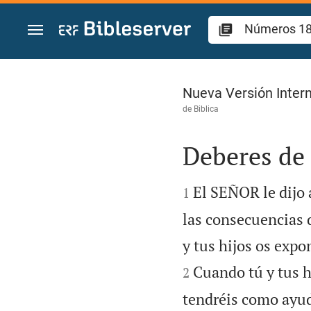
Ir a un contenido
Números 18
Nueva Versión Intern
de
Biblica
Deberes de 


El SEÑOR le dijo 
1
las consecuencias d
y tus hijos os expo
Cuando tú y tus h
2
tendréis como ayud