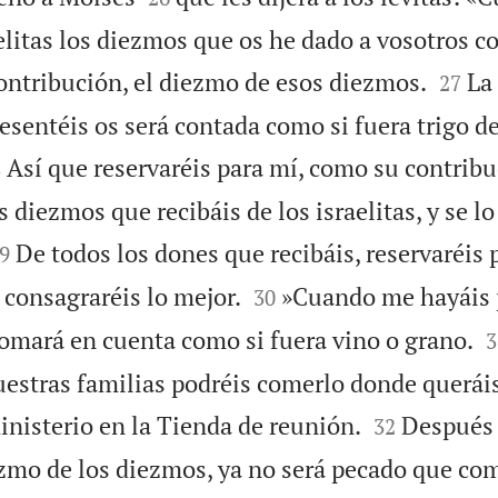
aelitas los diezmos que os he dado a vosotros 


ntribución, el diezmo de esos diezmos.
La
27
sentéis os será contada como si fuera trigo de 

Así que reservaréis para mí, como su contribu
8
 diezmos que recibáis de los israelitas, y se lo

De todos los dones que recibáis, reservaréis
9


 consagraréis lo mejor.
»Cuando me hayáis 
30

tomará en cuenta como si fuera vino o grano.
3
uestras familias podréis comerlo donde queráis


inisterio en la Tienda de reunión.
Después
32
zmo de los diezmos, ya no será pecado que com