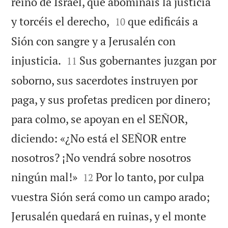
reino de Israel, que abomináis la justicia


y torcéis el derecho,
que edificáis a
10
Sión con sangre y a Jerusalén con


injusticia.
Sus gobernantes juzgan por
11
soborno, sus sacerdotes instruyen por
paga, y sus profetas predicen por dinero;
para colmo, se apoyan en el SEÑOR,
diciendo: «¿No está el SEÑOR entre
nosotros? ¡No vendrá sobre nosotros


ningún mal!»
Por lo tanto, por culpa
12
vuestra Sión será como un campo arado;
Jerusalén quedará en ruinas, y el monte