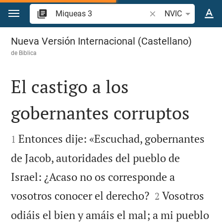
Ir a un contenido
Buscar versículo bíbl
NVIC
Miqueas 3
Nueva Versión Internacional (Castellano)
de
Biblica
El castigo a los
gobernantes corruptos


Entonces dije: «Escuchad, gobernantes
1
de Jacob, autoridades del pueblo de
Israel: ¿Acaso no os corresponde a


vosotros conocer el derecho?
Vosotros
2
odiáis el bien y amáis el mal; a mi pueblo