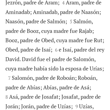


Jezrón, padre de Aram;
Aram, padre de
4
Aminadab; Aminadab, padre de Naasón;


Naasón, padre de Salmón;
Salmón,
5
padre de Booz, cuya madre fue Rajab;
Booz, padre de Obed, cuya madre fue Rut;


Obed, padre de Isaí;
e Isaí, padre del rey
6
David. David fue el padre de Salomón,

cuya madre había sido la esposa de Urías;

Salomón, padre de Roboán; Roboán,
7


padre de Abías; Abías, padre de Asá;
Asá, padre de Josafat; Josafat, padre de
8


Jorán; Jorán, padre de Uzías;
Uzías,
9