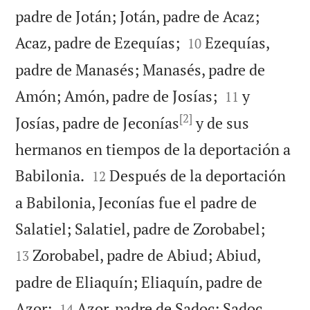
padre de Jotán; Jotán, padre de Acaz;


Acaz, padre de Ezequías;
Ezequías,
10
padre de Manasés; Manasés, padre de


Amón; Amón, padre de Josías;
y
11
[2]
Josías, padre de Jeconías
y de sus
hermanos en tiempos de la deportación a


Babilonia.
Después de la deportación
12
a Babilonia, Jeconías fue el padre de


Salatiel; Salatiel, padre de Zorobabel;
Zorobabel, padre de Abiud; Abiud,
13
padre de Eliaquín; Eliaquín, padre de


Azor;
Azor, padre de Sadoc; Sadoc,
14