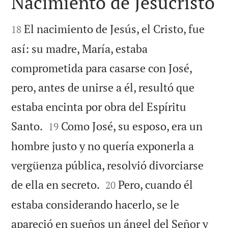
Nacimiento de Jesucristo


El nacimiento de Jesús, el Cristo, fue
18
así: su madre, María, estaba
comprometida para casarse con José,
pero, antes de unirse a él, resultó que
estaba encinta por obra del Espíritu


Santo.
Como José, su esposo, era un
19
hombre justo y no quería exponerla a
vergüenza pública, resolvió divorciarse


de ella en secreto.
Pero, cuando él
20
estaba considerando hacerlo, se le
apareció en sueños un ángel del Señor y