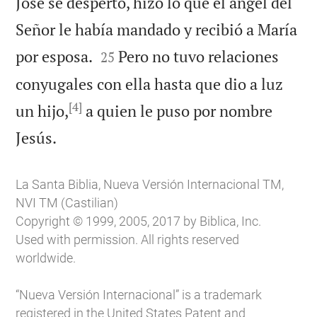
José se despertó, hizo lo que el ángel del
Señor le había mandado y recibió a María


por esposa.
Pero no tuvo relaciones
25
conyugales con ella hasta que dio a luz
[4]
un hijo,
a quien le puso por nombre

Jesús.
La Santa Biblia, Nueva Versión Internacional TM,
NVI TM (Castilian)
Copyright © 1999, 2005, 2017 by Biblica, Inc.
Used with permission. All rights reserved
worldwide.
“Nueva Versión Internacional” is a trademark
registered in the United States Patent and