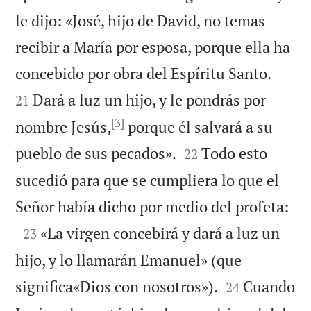
le dijo: «José, hijo de David, no temas
recibir a María por esposa, porque ella ha


concebido por obra del Espíritu Santo.
Dará a luz un hijo, y le pondrás por
21
[3]
nombre Jesús,
porque él salvará a su


pueblo de sus pecados».
Todo esto
22
sucedió para que se cumpliera lo que el

Señor había dicho por medio del profeta:

«La virgen concebirá y dará a luz un
23
hijo, y lo llamarán Emanuel» (que


significa«Dios con nosotros»).
Cuando
24