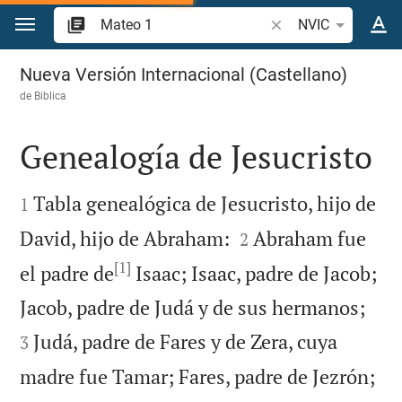
Ir a un contenido
Buscar versículo bíbl
NVIC
Mateo 1
Nueva Versión Internacional (Castellano)
de
Biblica
Genealogía de Jesucristo


Tabla genealógica de Jesucristo, hijo de
1


David, hijo de Abraham:
Abraham fue
2
[1]
el padre de
Isaac; Isaac, padre de Jacob;


Jacob, padre de Judá y de sus hermanos;
Judá, padre de Fares y de Zera, cuya
3
madre fue Tamar; Fares, padre de Jezrón;