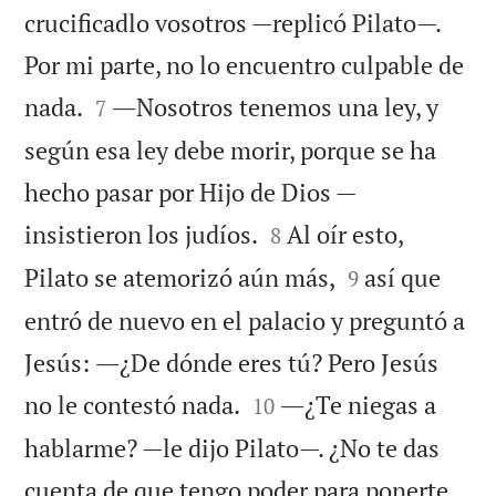
crucificadlo vosotros —replicó Pilato—.
Por mi parte, no lo encuentro culpable de


nada.
―Nosotros tenemos una ley, y
7
según esa ley debe morir, porque se ha
hecho pasar por Hijo de Dios —


insistieron los judíos.
Al oír esto,
8


Pilato se atemorizó aún más,
así que
9
entró de nuevo en el palacio y preguntó a
Jesús: ―¿De dónde eres tú? Pero Jesús


no le contestó nada.
―¿Te niegas a
10
hablarme? —le dijo Pilato—. ¿No te das
cuenta de que tengo poder para ponerte