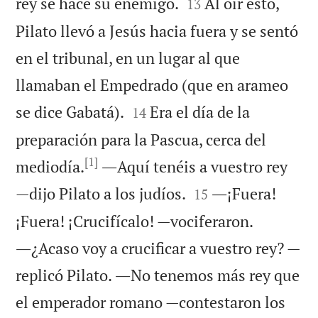


rey se hace su enemigo.
Al oír esto,
13
Pilato llevó a Jesús hacia fuera y se sentó
en el tribunal, en un lugar al que
llamaban el Empedrado (que en arameo


se dice Gabatá).
Era el día de la
14
preparación para la Pascua, cerca del
[1]
mediodía.
―Aquí tenéis a vuestro rey


—dijo Pilato a los judíos.
―¡Fuera!
15
¡Fuera! ¡Crucifícalo! —vociferaron.
―¿Acaso voy a crucificar a vuestro rey? —
replicó Pilato. ―No tenemos más rey que
el emperador romano —contestaron los