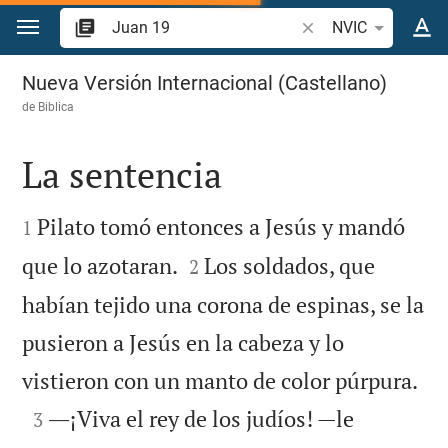
Ir a un contenido
Buscar versículo bíbl
NVIC
Juan 19
Nueva Versión Internacional (Castellano)
de
Biblica
La sentencia


Pilato tomó entonces a Jesús y mandó
1


que lo azotaran.
Los soldados, que
2
habían tejido una corona de espinas, se la
pusieron a Jesús en la cabeza y lo

vistieron con un manto de color púrpura.

―¡Viva el rey de los judíos! —le
3