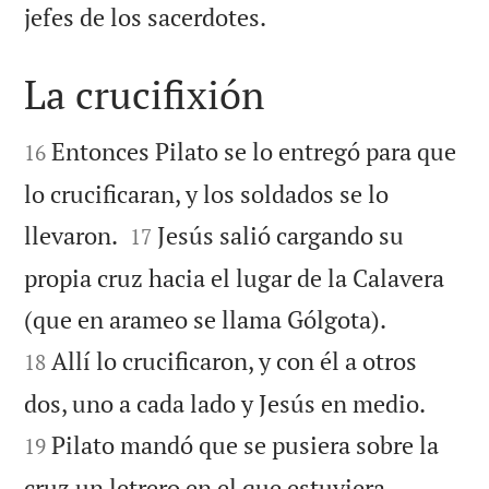

jefes de los sacerdotes.
La crucifixión


Entonces Pilato se lo entregó para que
16
lo crucificaran, y los soldados se lo


llevaron.
Jesús salió cargando su
17
propia cruz hacia el lugar de la Calavera


(que en arameo se llama Gólgota).
Allí lo crucificaron, y con él a otros
18


dos, uno a cada lado y Jesús en medio.
Pilato mandó que se pusiera sobre la
19
cruz un letrero en el que estuviera