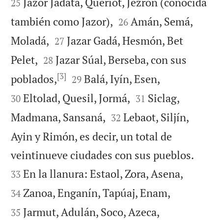
Jazor Jadatá, Queriot, Jezrón (conocida
25


también como Jazor),
Amán, Semá,
26


Moladá,
Jazar Gadá, Hesmón, Bet
27


Pelet,
Jazar Súal, Berseba, con sus
28
[3]




poblados,
Balá, Iyín, Esen,
29


Eltolad, Quesil, Jormá,
Siclag,
30
31


Madmana, Sansaná,
Lebaot, Siljín,
32
Ayin y Rimón, es decir, un total de


veintinueve ciudades con sus pueblos.


En la llanura: Estaol, Zora, Asena,
33


Zanoa, Enganín, Tapúaj, Enam,
34


Jarmut, Adulán, Soco, Azeca,
35