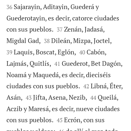
Sajarayin, Aditayin, Guederá y
36
Guederotayin, es decir, catorce ciudades


con sus pueblos.
Zenán, Jadasá,
37




Migdal Gad,
Dileán, Mizpa, Joctel,
38


Laquis, Boscat, Eglón,
Cabón,
39
40


Lajmás, Quitlís,
Guederot, Bet Dagón,
41
Noamá y Maquedá, es decir, dieciséis


ciudades con sus pueblos.
Libná, Éter,
42




Asán,
Jifta, Asena, Nezib,
Queilá,
43
44
Aczib y Maresá, es decir, nueve ciudades


con sus pueblos.
Ecrón, con sus
45

