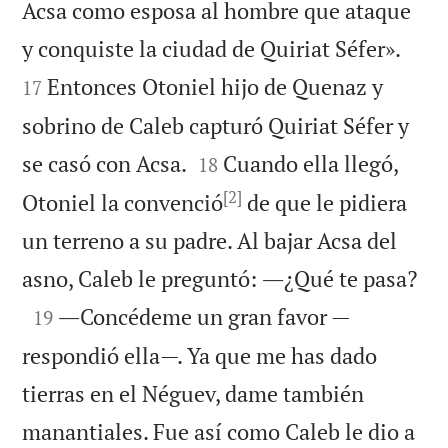
Acsa como esposa al hombre que ataque


y conquiste la ciudad de Quiriat Séfer».
Entonces Otoniel hijo de Quenaz y
17
sobrino de Caleb capturó Quiriat Séfer y


se casó con Acsa.
Cuando ella llegó,
18
[2]
Otoniel la convenció
de que le pidiera
un terreno a su padre. Al bajar Acsa del

asno, Caleb le preguntó: ―¿Qué te pasa?

―Concédeme un gran favor —
19
respondió ella—. Ya que me has dado
tierras en el Néguev, dame también
manantiales. Fue así como Caleb le dio a