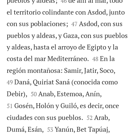
pueblos y aldeas;
de allí al mar, todo
46
el territorio colindante con Asdod, junto


con sus poblaciones;
Asdod, con sus
47
pueblos y aldeas, y Gaza, con sus pueblos
y aldeas, hasta el arroyo de Egipto y la


costa del mar Mediterráneo.
En la
48


región montañosa: Samir, Jatir, Soco,
Daná, Quiriat Saná (conocida como
49




Debir),
Anab, Estemoa, Anín,
50
Gosén, Holón y Guiló, es decir, once
51


ciudades con sus pueblos.
Arab,
52


Dumá, Esán,
Yanún, Bet Tapúaj,
53