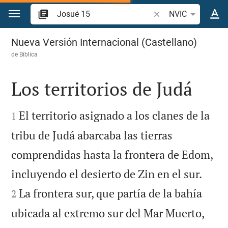
Ir a un contenido
Buscar versículo bíbl
NVIC
Josué 15
Nueva Versión Internacional (Castellano)
de
Biblica
Los territorios de Judá


El territorio asignado a los clanes de la
1
tribu de Judá abarcaba las tierras
comprendidas hasta la frontera de Edom,


incluyendo el desierto de Zin en el sur.
La frontera sur, que partía de la bahía
2


ubicada al extremo sur del Mar Muerto,