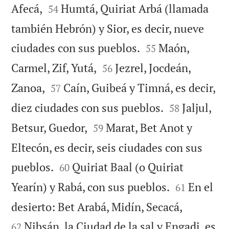


Afecá,
Humtá, Quiriat Arbá (llamada
54
también Hebrón) y Sior, es decir, nueve


ciudades con sus pueblos.
Maón,
55


Carmel, Zif, Yutá,
Jezrel, Jocdeán,
56


Zanoa,
Caín, Guibeá y Timná, es decir,
57


diez ciudades con sus pueblos.
Jaljul,
58


Betsur, Guedor,
Marat, Bet Anot y
59
Eltecón, es decir, seis ciudades con sus


pueblos.
Quiriat Baal (o Quiriat
60


Yearín) y Rabá, con sus pueblos.
En el
61


desierto: Bet Arabá, Midín, Secacá,
Nibsán, la Ciudad de la sal y Engadi, es
62