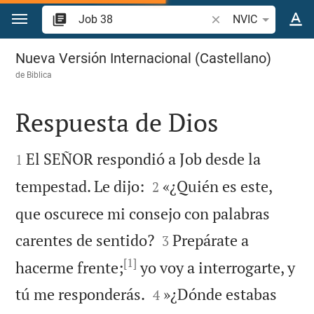
Ir a un contenido
Buscar versículo bíbl
NVIC
Job 38
Nueva Versión Internacional (Castellano)
de
Biblica
Respuesta de Dios


El SEÑOR respondió a Job desde la
1


tempestad. Le dijo:
«¿Quién es este,
2
que oscurece mi consejo con palabras


carentes de sentido?
Prepárate a
3
[1]
hacerme frente;
yo voy a interrogarte, y


tú me responderás.
»¿Dónde estabas
4