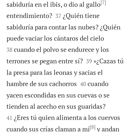
[7]
sabiduría en el ibis, o dio al gallo


entendimiento?
¿Quién tiene
37
sabiduría para contar las nubes? ¿Quién


puede vaciar los cántaros del cielo
cuando el polvo se endurece y los
38


terrones se pegan entre sí?
»¿Cazas tú
39
la presa para las leonas y sacias el


hambre de sus cachorros
cuando
40
yacen escondidas en sus cuevas o se


tienden al acecho en sus guaridas?
¿Eres tú quien alimenta a los cuervos
41
[8]
cuando sus crías claman a mí
y andan