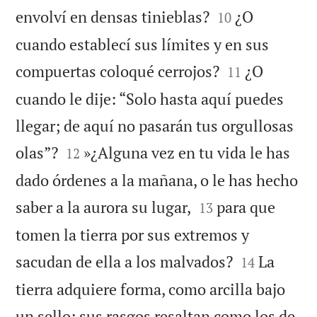


envolví en densas tinieblas?
¿O
10
cuando establecí sus límites y en sus


compuertas coloqué cerrojos?
¿O
11
cuando le dije: “Solo hasta aquí puedes
llegar; de aquí no pasarán tus orgullosas


olas”?
»¿Alguna vez en tu vida le has
12
dado órdenes a la mañana, o le has hecho


saber a la aurora su lugar,
para que
13
tomen la tierra por sus extremos y


sacudan de ella a los malvados?
La
14
tierra adquiere forma, como arcilla bajo
un sello; sus rasgos resaltan como los de