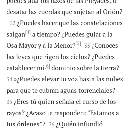
puedes atar los lazos de las Pléyades, o

desatar las cuerdas que sujetan al Orión?

¿Puedes hacer que las constelaciones
32
[4]
salgan
a tiempo? ¿Puedes guiar a la
[5]


Osa Mayor y a la Menor?
¿Conoces
33
las leyes que rigen los cielos? ¿Puedes
[6]


establecer mi
dominio sobre la tierra?
»¿Puedes elevar tu voz hasta las nubes
34


para que te cubran aguas torrenciales?
¿Eres tú quien señala el curso de los
35
rayos? ¿Acaso te responden: “Estamos a


tus órdenes”?
¿Quién infundió
36