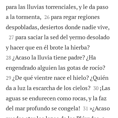
para las lluvias torrenciales, y le da paso


a la tormenta,
para regar regiones
26

despobladas, desiertos donde nadie vive,

para saciar la sed del yermo desolado
27


y hacer que en él brote la hierba?
¿Acaso la lluvia tiene padre? ¿Ha
28


engendrado alguien las gotas de rocío?
¿De qué vientre nace el hielo? ¿Quién
29


da a luz la escarcha de los cielos?
¡Las
30
aguas se endurecen como rocas, y la faz


del mar profundo se congela!
»¿Acaso
31