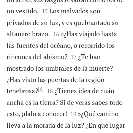


un vestido.
Los malvados son
15
privados de su luz, y es quebrantado su


altanero brazo.
»¿Has viajado hasta
16
las fuentes del océano, o recorrido los


rincones del abismo?
¿Te han
17
mostrado los umbrales de la muerte?
¿Has visto las puertas de la región
[3]


tenebrosa?
¿Tienes idea de cuán
18
ancha es la tierra? Si de veras sabes todo


esto, ¡dalo a conocer!
»¿Qué camino
19
lleva a la morada de la luz? ¿En qué lugar