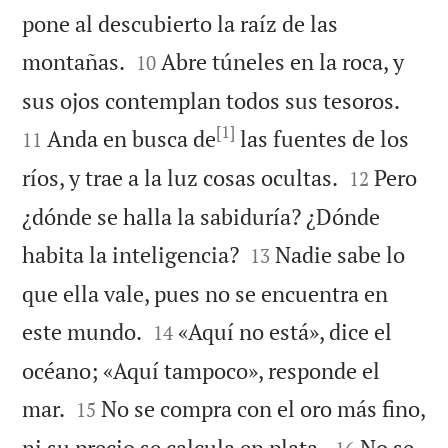
pone al descubierto la raíz de las


montañas.
Abre túneles en la roca, y
10


sus ojos contemplan todos sus tesoros.
[1]
Anda en busca de
las fuentes de los
11


ríos, y trae a la luz cosas ocultas.
Pero
12
¿dónde se halla la sabiduría? ¿Dónde


habita la inteligencia?
Nadie sabe lo
13
que ella vale, pues no se encuentra en


este mundo.
«Aquí no está», dice el
14
océano; «Aquí tampoco», responde el


mar.
No se compra con el oro más fino,
15


ni su precio se calcula en plata.
No se