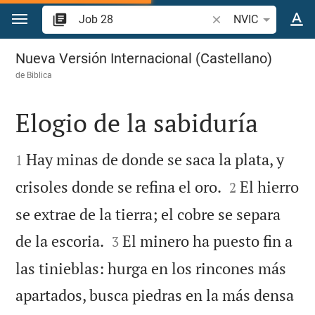
Ir a un contenido
Buscar versículo bíbl
NVIC
Job 28
Nueva Versión Internacional (Castellano)
de
Biblica
Elogio de la sabiduría


Hay minas de donde se saca la plata, y
1


crisoles donde se refina el oro.
El hierro
2
se extrae de la tierra; el cobre se separa


de la escoria.
El minero ha puesto fin a
3
las tinieblas: hurga en los rincones más
apartados, busca piedras en la más densa