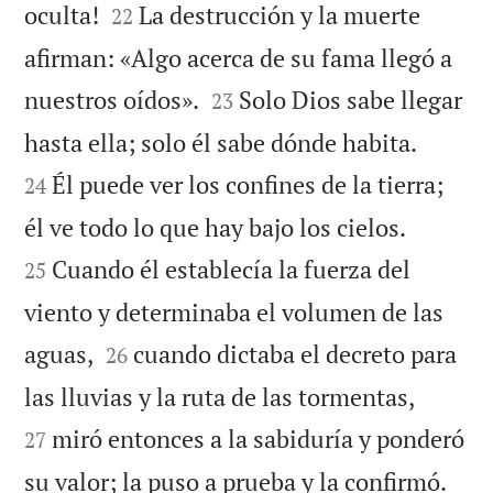


oculta!
La destrucción y la muerte
22
afirman: «Algo acerca de su fama llegó a


nuestros oídos».
Solo Dios sabe llegar
23


hasta ella; solo él sabe dónde habita.
Él puede ver los confines de la tierra;
24


él ve todo lo que hay bajo los cielos.
Cuando él establecía la fuerza del
25
viento y determinaba el volumen de las


aguas,
cuando dictaba el decreto para
26


las lluvias y la ruta de las tormentas,
miró entonces a la sabiduría y ponderó
27


su valor; la puso a prueba y la confirmó.