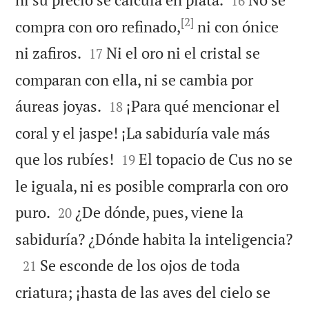
16
[2]
compra con oro refinado,
ni con ónice


ni zafiros.
Ni el oro ni el cristal se
17
comparan con ella, ni se cambia por


áureas joyas.
¡Para qué mencionar el
18
coral y el jaspe! ¡La sabiduría vale más


que los rubíes!
El topacio de Cus no se
19
le iguala, ni es posible comprarla con oro


puro.
¿De dónde, pues, viene la
20

sabiduría? ¿Dónde habita la inteligencia?

Se esconde de los ojos de toda
21
criatura; ¡hasta de las aves del cielo se