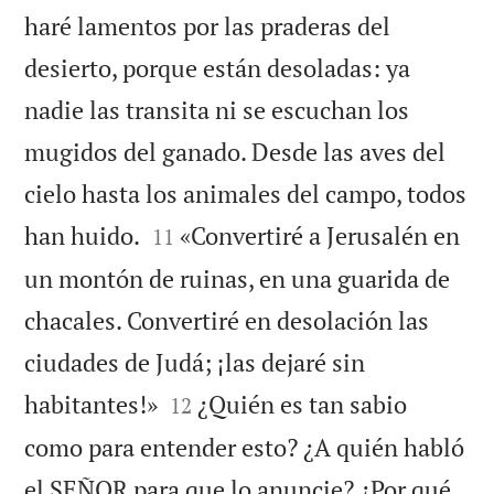
haré lamentos por las praderas del
desierto, porque están desoladas: ya
nadie las transita ni se escuchan los
mugidos del ganado. Desde las aves del
cielo hasta los animales del campo, todos


han huido.
«Convertiré a Jerusalén en
11
un montón de ruinas, en una guarida de
chacales. Convertiré en desolación las
ciudades de Judá; ¡las dejaré sin


habitantes!»
¿Quién es tan sabio
12
como para entender esto? ¿A quién habló
el SEÑOR para que lo anuncie? ¿Por qué