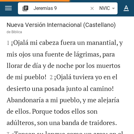
Ir a un contenido
Buscar versículo bíbl
NVIC
Jeremías 9
Nueva Versión Internacional (Castellano)
de
Biblica

¡Ojalá mi cabeza fuera un manantial, y
1
mis ojos una fuente de lágrimas, para
llorar de día y de noche por los muertos


de mi pueblo!
¡Ojalá tuviera yo en el
2
desierto una posada junto al camino!
Abandonaría a mi pueblo, y me alejaría
de ellos. Porque todos ellos son


adúlteros, son una banda de traidores.
«Tensan su lengua como un arco; en el