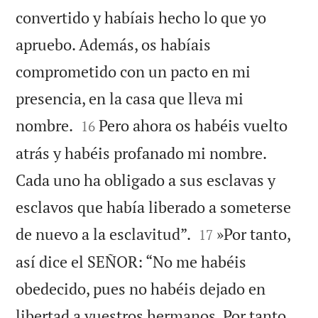
convertido y habíais hecho lo que yo
apruebo. Además, os habíais
comprometido con un pacto en mi
presencia, en la casa que lleva mi


nombre.
Pero ahora os habéis vuelto
16
atrás y habéis profanado mi nombre.
Cada uno ha obligado a sus esclavas y
esclavos que había liberado a someterse


de nuevo a la esclavitud”.
»Por tanto,
17
así dice el SEÑOR: “No me habéis
obedecido, pues no habéis dejado en
libertad a vuestros hermanos. Por tanto,