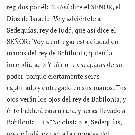


regidos por él:
«Así dice el SEÑOR, el
2
Dios de Israel: “Ve y adviértele a
Sedequías, rey de Judá, que así dice el
SEÑOR: ‘Voy a entregar esta ciudad en
manos del rey de Babilonia, quien la


incendiará.
Y tú no te escaparás de su
3
poder, porque ciertamente serás
capturado y entregado en sus manos. Tus
ojos verán los ojos del rey de Babilonia, y
él te hablará cara a cara, y serás llevado a


Babilonia’.
»”No obstante, Sedequías,
4
rey de Judá, escucha la promesa del