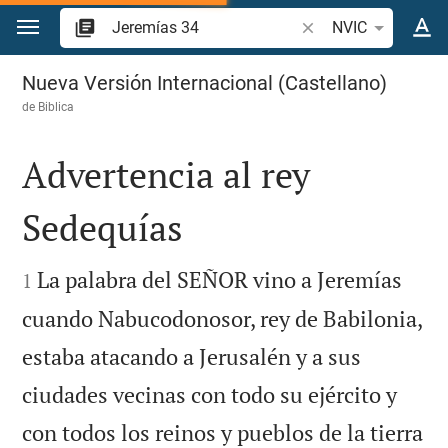
Ir a un contenido
Buscar versículo bíbl
NVIC
Jeremías 34
Nueva Versión Internacional (Castellano)
de
Biblica
Advertencia al rey
Sedequías


La palabra del SEÑOR vino a Jeremías
1
cuando Nabucodonosor, rey de Babilonia,
estaba atacando a Jerusalén y a sus
ciudades vecinas con todo su ejército y
con todos los reinos y pueblos de la tierra