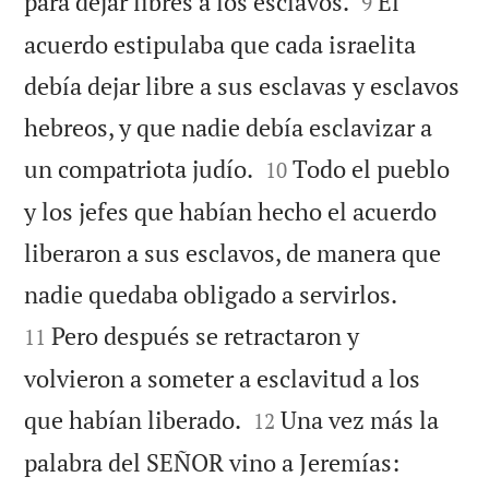


para dejar libres a los esclavos.
El
9
acuerdo estipulaba que cada israelita
debía dejar libre a sus esclavas y esclavos
hebreos, y que nadie debía esclavizar a


un compatriota judío.
Todo el pueblo
10
y los jefes que habían hecho el acuerdo
liberaron a sus esclavos, de manera que


nadie quedaba obligado a servirlos.
Pero después se retractaron y
11
volvieron a someter a esclavitud a los


que habían liberado.
Una vez más la
12


palabra del SEÑOR vino a Jeremías: