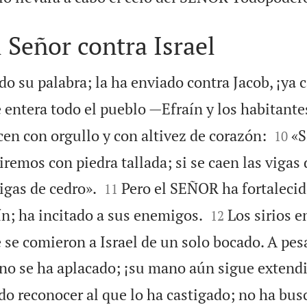
l Señor contra Israel
do su palabra; la ha enviado contra Jacob, ¡ya 
e entera todo el pueblo —Efraín y los habitant


cen con orgullo y con altivez de corazón:
«S
10
uiremos con piedra tallada; si se caen las vigas 


gas de cedro».
Pero el SEÑOR ha fortalecid
11


ín; ha incitado a sus enemigos.
Los sirios en
12
te se comieron a Israel de un solo bocado. A pes
s no se ha aplacado; ¡su mano aún sigue extend
do reconocer al que lo ha castigado; no ha bus