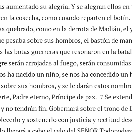
as aumentado su alegría. Y se alegran ellos en
n la cosecha, como cuando reparten el botín.
s quebrado, como en la derrota de Madián, el 
que pesaba sobre sus hombros, el bastón de ma
 las botas guerreras que resonaron en la batall
re serán arrojadas al fuego, serán consumidas 
s ha nacido un niño, se nos ha concedido un h
 sobre sus hombros, y se le darán estos nombr


rte, Padre eterno, Príncipe de paz.
Se extend
7
 y no tendrán fin. Gobernará sobre el trono de 
blecerlo y sostenerlo con justicia y rectitud de
 lo llevará a cabo el celo del SEÑOR Todopoder