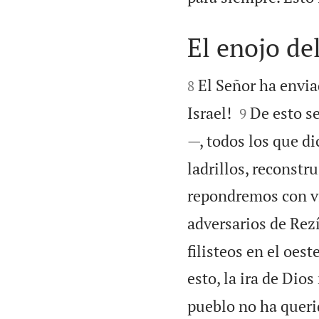
El enojo de


El Señor ha envia
8


Israel!
De esto s
9
—, todos los que di
ladrillos, reconstr
repondremos con vi
adversarios de Rez
filisteos en el oes
esto, la ira de Dio
pueblo no ha queri