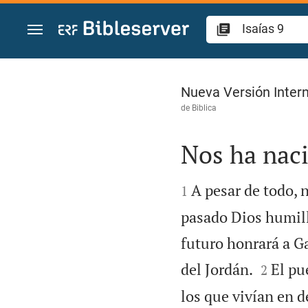
Ir a un contenido
Isaías 9
Nueva Versión Intern
de
Biblica
Nos ha nac


A pesar de todo, 
1
pasado Dios humilló
futuro honrará a Ga


del Jordán.
El pu
2
los que vivían en d