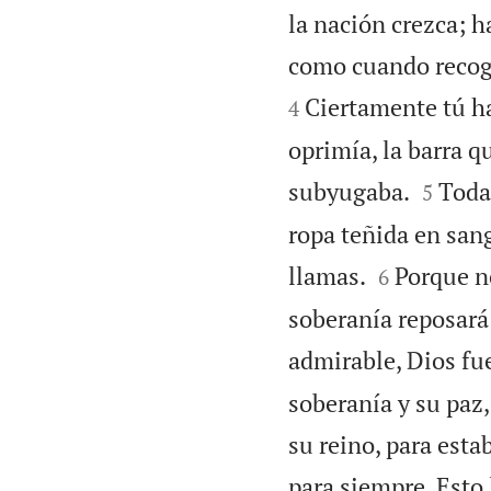
la nación crezca; h
como cuando recoge
Ciertamente tú ha
4
oprimía, la barra 


subyugaba.
Todas
5
ropa teñida en sang


llamas.
Porque no
6
soberanía reposará
admirable, Dios fue
soberanía y su paz,
su reino, para esta
para siempre. Esto