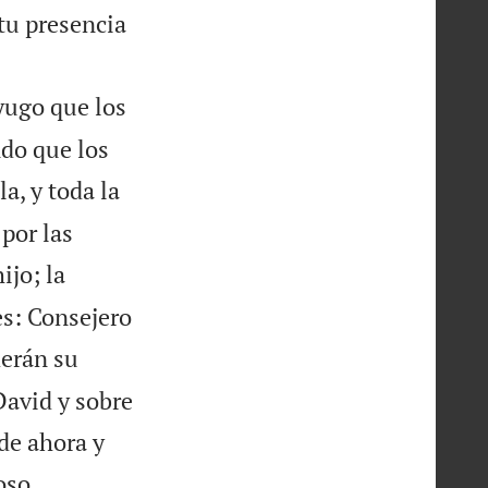
 tu presencia


yugo que los
ndo que los
a, y toda la
por las
ijo; la
es: Consejero
erán su
David y sobre
sde ahora y

oso.