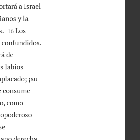
rtará a Israel
ianos y la


s.
Los
16

n confundidos.
rá de
s labios
aplacado; ¡su
e consume
go, como
dopoderoso
se
mano derecha,