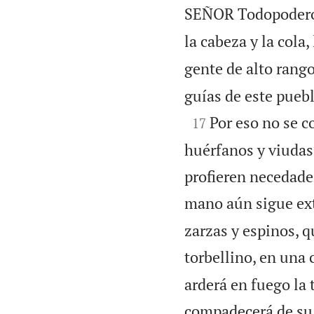
SEÑOR Todopodero
la cabeza y la cola,
gente de alto rango
guías de este puebl

Por eso no se c
17
huérfanos y viudas
profieren necedades
mano aún sigue ex
zarzas y espinos, 
torbellino, en una
arderá en fuego la 
compadecerá de su