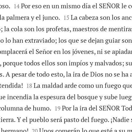


so.
Por eso en un mismo día el SEÑOR le co
14


 la palmera y el junco.
La cabeza son los anc
15
; la cola son los profetas, maestros de mentira
o lo han extraviado; los que se dejan guiar so
omplacerá el Señor en los jóvenes, ni se apiada
, porque todos ellos son impíos y malvados; su
. A pesar de todo esto, la ira de Dios no se ha 


tendida!
La maldad arde como un fuego qu
18
que incendia la espesura del bosque y sube lue


 columna de humo.
Por la ira del SEÑOR To
19
tierra. Y el pueblo será pasto del fuego. ¡Nadie 


 hermano!
Unos comerán lo que esté a su 
20