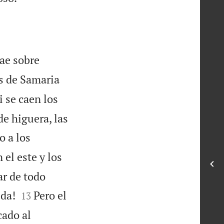
cae sobre
es de Samaria
i se caen los
de higuera, las
o a los
 el este y los
ar de todo


ida!
Pero el
13
cado al