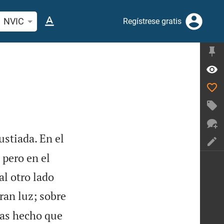
car versículo bíblico o palabra
NVIC
Regístrese gratis
stiada. En el
 pero en el
al otro lado
ran luz; sobre
as hecho que