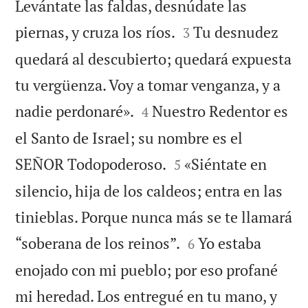
Levántate las faldas, desnúdate las


piernas, y cruza los ríos.
Tu desnudez
3
quedará al descubierto; quedará expuesta
tu vergüenza. Voy a tomar venganza, y a


nadie perdonaré».
Nuestro Redentor es
4
el Santo de Israel; su nombre es el


SEÑOR Todopoderoso.
«Siéntate en
5
silencio, hija de los caldeos; entra en las
tinieblas. Porque nunca más se te llamará


“soberana de los reinos”.
Yo estaba
6
enojado con mi pueblo; por eso profané
mi heredad. Los entregué en tu mano, y