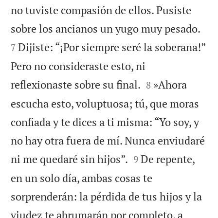
no tuviste compasión de ellos. Pusiste


sobre los ancianos un yugo muy pesado.
Dijiste: “¡Por siempre seré la soberana!”
7
Pero no consideraste esto, ni


reflexionaste sobre su final.
»Ahora
8
escucha esto, voluptuosa; tú, que moras
confiada y te dices a ti misma: “Yo soy, y
no hay otra fuera de mí. Nunca enviudaré


ni me quedaré sin hijos”.
De repente,
9
en un solo día, ambas cosas te
sorprenderán: la pérdida de tus hijos y la
viudez te abrumarán por completo, a