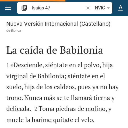
Ir a un contenido
Buscar versículo bíbl
NVIC
Isaías 47
Nueva Versión Internacional (Castellano)
de
Biblica
La caída de Babilonia


»Desciende, siéntate en el polvo, hija
1
virginal de Babilonia; siéntate en el
suelo, hija de los caldeos, pues ya no hay
trono. Nunca más se te llamará tierna y


delicada.
Toma piedras de molino, y
2
muele la harina; quítate el velo.