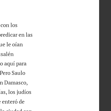
 con los
redicar en las
ue le oían
usalén
o aquí para
Pero Saulo
 en Damasco,
s, los judíos
e enteró de