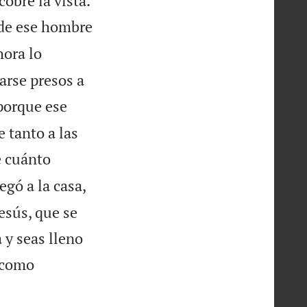
obre la vista.
de ese hombre
hora lo
arse presos a
porque ese
 tanto a las
é cuánto
egó a la casa,
esús, que se
 y seas lleno
o como