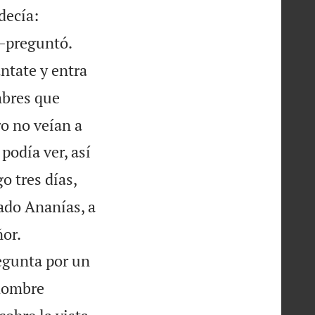
decía:
—preguntó.
ntate y entra
bres que
ro no veían a
podía ver, así
o tres días,
ado Ananías, a


or.
regunta por un
 hombre
