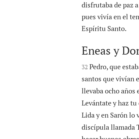
disfrutaba de paz a
pues vivía en el te

Espíritu Santo.
Eneas y Do


Pedro, que estaba
32
santos que vivían e
llevaba ocho años 
Levántate y haz tu 
Lida y en Sarón lo v
discípula llamada 
hacer buenas obras 