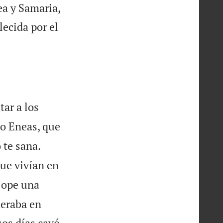
ea y Samaria,
lecida por el
tar a los
do Eneas, que
 te sana.
ue vivían en
Jope una
meraba en
sos días cayó