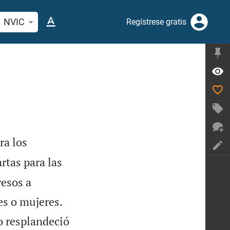
car versículo bíblico o palabra
NVIC
Regístrese gratis
ra los
artas para las
resos a


es o mujeres.
lo resplandeció