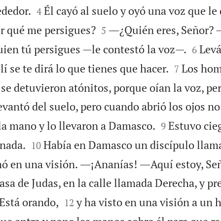


ededor.
Él cayó al suelo y oyó una voz que le 
4


r qué me persigues?
―¿Quién eres, Señor? 
5


uien tú persigues —le contestó la voz—.
Levá
6


lí se te dirá lo que tienes que hacer.
Los hom
7
se detuvieron atónitos, porque oían la voz, pe
evantó del suelo, pero cuando abrió los ojos no 


la mano y lo llevaron a Damasco.
Estuvo cieg
9


 nada.
Había en Damasco un discípulo llam
10
mó en una visión. ―¡Ananías! ―Aquí estoy, Señ
asa de Judas, en la calle llamada Derecha, y p


 Está orando,
y ha visto en una visión a un
12