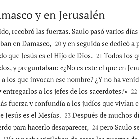
amasco y en Jerusalén
do, recobró las fuerzas. Saulo pasó varios días


taban en Damasco,
y en seguida se dedicó a p
20


o que Jesús es el Hijo de Dios.
Todos los q
21
s, y preguntaban: «¿No es este el que en Jer
 a los que invocan ese nombre? ¿Y no ha venid


y entregarlos a los jefes de los sacerdotes?»
22
ás fuerza y confundía a los judíos que vivían


 Jesús es el Mesías.
Después de muchos día
23


erdo para hacerlo desaparecer,
pero Saulo s
24