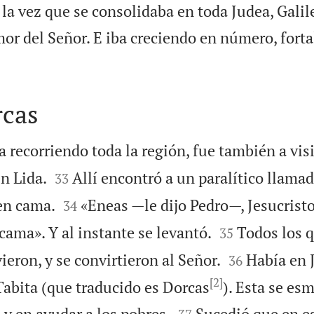
 la vez que se consolidaba en toda Judea, Galil
mor del Señor. E iba creciendo en número, forta
rcas
 recorriendo toda la región, fue también a visi


n Lida.
Allí encontró a un paralítico llama
33


en cama.
«Eneas —le dijo Pedro—, Jesucristo
34


cama». Y al instante se levantó.
Todos los q
35


ieron, y se convirtieron al Señor.
Había en 
36
[2]
Tabita (que traducido es Dorcas
). Esta se es


y en ayudar a los pobres.
Sucedió que en e