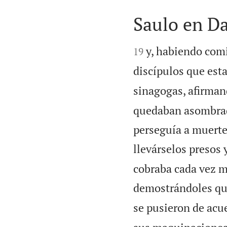
Saulo en D


y, habiendo comi
19
discípulos que es
sinagogas, afirmand
quedaban asombrado
perseguía a muerte
llevárselos presos 
cobraba cada vez m
demostrándoles que
se pusieron de acu