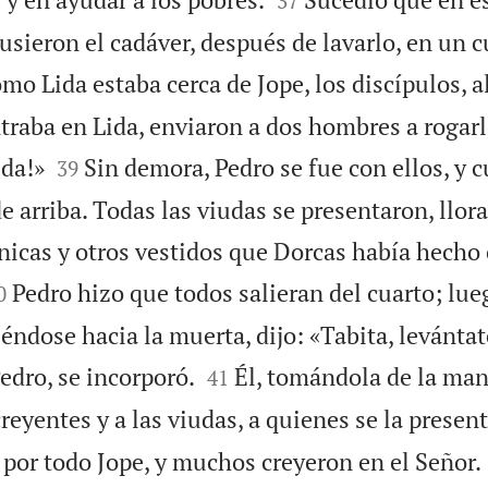
37
sieron el cadáver, después de lavarlo, en un c
mo Lida estaba cerca de Jope, los discípulos, a
raba en Lida, enviaron a dos hombres a rogarle


ida!»
Sin demora, Pedro se fue con ellos, y 
39
de arriba. Todas las viudas se presentaron, llor
nicas y otros vestidos que Dorcas había hech

Pedro hizo que todos salieran del cuarto; lue
0
iéndose hacia la muerta, dijo: «Tabita, levántat


 Pedro, se incorporó.
Él, tomándola de la mano
41
reyentes y a las viudas, a quienes se la present
 por todo Jope, y muchos creyeron en el Señor.