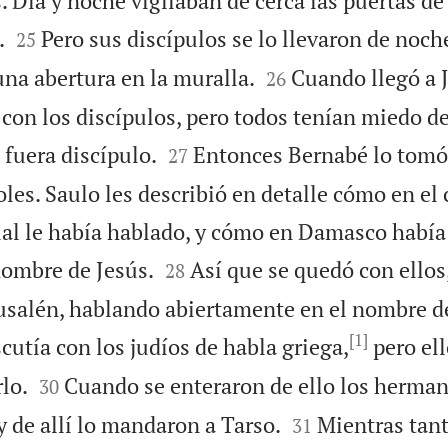
 Día y noche vigilaban de cerca las puertas de


.
Pero sus discípulos se lo llevaron de noch
25


una abertura en la muralla.
Cuando llegó a 
26
 con los discípulos, pero todos tenían miedo de


 fuera discípulo.
Entonces Bernabé lo tomó 
27
toles. Saulo les describió en detalle cómo en e
cual le había hablado, y cómo en Damasco habí


nombre de Jesús.
Así que se quedó con ellos
28
rusalén, hablando abiertamente en el nombre d
[1]
cutía con los judíos de habla griega,
pero ell


lo.
Cuando se enteraron de ello los hermano
30


y de allí lo mandaron a Tarso.
Mientras tanto
31