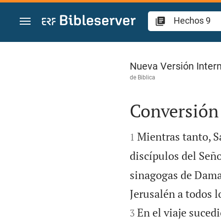
Ir a un contenido
Hechos 9
Nueva Versión Intern
de
Biblica
Conversión


Mientras tanto, S
1
discípulos del Seño
sinagogas de Damas
Jerusalén a todos 
En el viaje suced
3