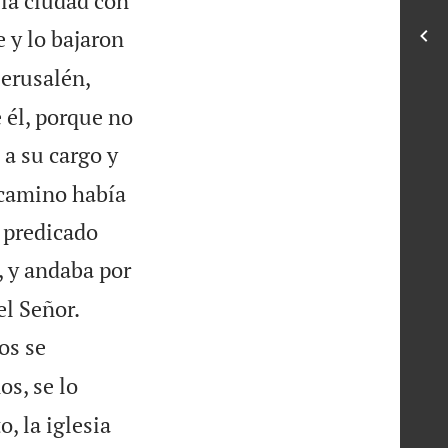
 la ciudad con
e y lo bajaron
Jerusalén,
 él, porque no
a su cargo y
l camino había
a predicado
, y andaba por


el Señor.
os se
s, se lo
, la iglesia