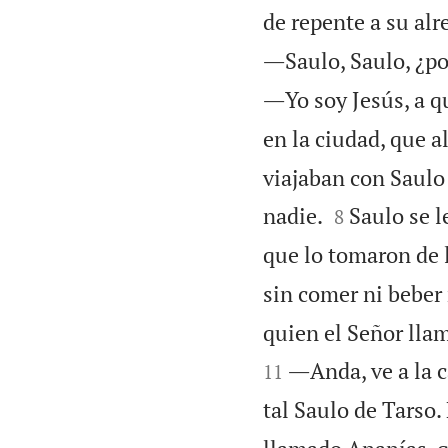
de repente a su alr
―Saulo, Saulo, ¿po
―Yo soy Jesús, a q
en la ciudad, que al
viajaban con Saulo 


nadie.
Saulo se l
8
que lo tomaron de 
sin comer ni beber
quien el Señor lla
―Anda, ve a la c
11
tal Saulo de Tarso.