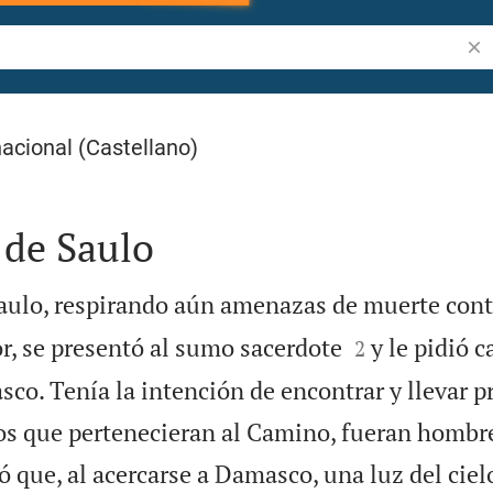
Bus
acional (Castellano)
 de Saulo
aulo, respirando aún amenazas de muerte cont


r, se presentó al sumo sacerdote
y le pidió c
2
co. Tenía la intención de encontrar y llevar p
los que pertenecieran al Camino, fueran hombr
ió que, al acercarse a Damasco, una luz del cie