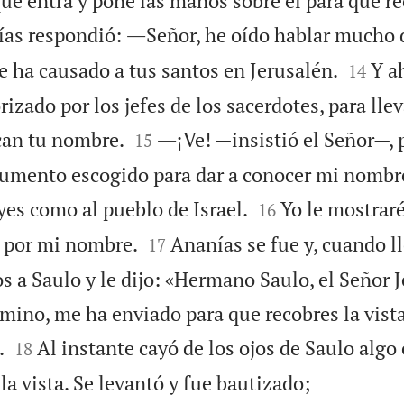
e entra y pone las manos sobre él para que rec
as respondió: ―Señor, he oído hablar mucho 


e ha causado a tus santos en Jerusalén.
Y a
14
izado por los jefes de los sacerdotes, para llev


can tu nombre.
―¡Ve! —insistió el Señor—, 
15
umento escogido para dar a conocer mi nombre


yes como al pueblo de Israel.
Yo le mostrar
16


 por mi nombre.
Ananías se fue y, cuando ll
17
 a Saulo y le dijo: «Hermano Saulo, el Señor J
amino, me ha enviado para que recobres la vista


.
Al instante cayó de los ojos de Saulo alg
18

la vista. Se levantó y fue bautizado;