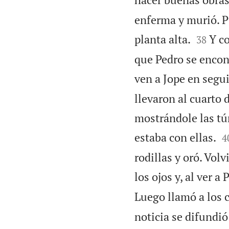
enferma y murió. Pu


planta alta.
Y co
38
que Pedro se encont
ven a Jope en segu
llevaron al cuarto 
mostrándole las tú

estaba con ellas.
4
rodillas y oró. Volv
los ojos y, al ver a
Luego llamó a los c
noticia se difundió