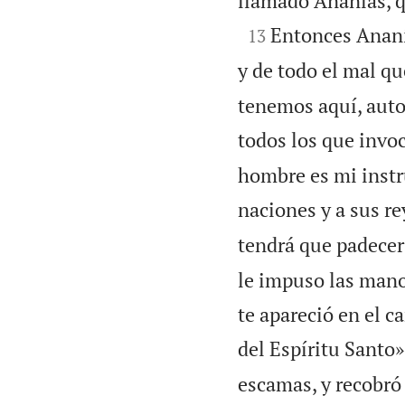
llamado Ananías, qu

Entonces Ananí
13
y de todo el mal qu
tenemos aquí, autor
todos los que invo
hombre es mi instr
naciones y a sus re
tendrá que padecer
le impuso las manos
te apareció en el c
del Espíritu Santo»
escamas, y recobró 