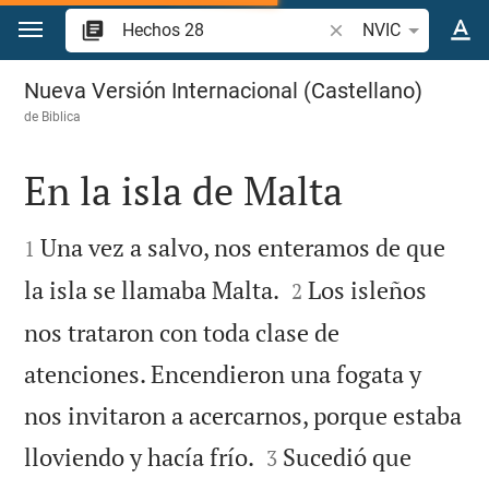
Ir a un contenido
Buscar versículo bíbl
NVIC
Hechos 28
Nueva Versión Internacional (Castellano)
de
Biblica
En la isla de Malta


Una vez a salvo, nos enteramos de que
1


la isla se llamaba Malta.
Los isleños
2
nos trataron con toda clase de
atenciones. Encendieron una fogata y
nos invitaron a acercarnos, porque estaba


lloviendo y hacía frío.
Sucedió que
3