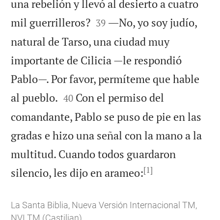
una rebelión y llevó al desierto a cuatro


mil guerrilleros?
―No, yo soy judío,
39
natural de Tarso, una ciudad muy
importante de Cilicia —le respondió
Pablo—. Por favor, permíteme que hable


al pueblo.
Con el permiso del
40
comandante, Pablo se puso de pie en las
gradas e hizo una señal con la mano a la
multitud. Cuando todos guardaron
[1]

silencio, les dijo en arameo:
La Santa Biblia, Nueva Versión Internacional TM,
NVI TM (Castilian)