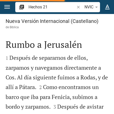
Ir a un contenido
Buscar versículo bíbl
NVIC
Hechos 21
Nueva Versión Internacional (Castellano)
de
Biblica
Rumbo a Jerusalén


Después de separarnos de ellos,
1
zarpamos y navegamos directamente a
Cos. Al día siguiente fuimos a Rodas, y de


allí a Pátara.
Como encontramos un
2
barco que iba para Fenicia, subimos a


bordo y zarpamos.
Después de avistar
3