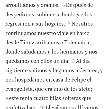


arrodillamos y oramos.
Después de
6
despedirnos, subimos a bordo y ellos


regresaron a sus hogares.
Nosotros
7
continuamos nuestro viaje en barco
desde Tiro y arribamos a Tolemaida,
donde saludamos a los hermanos y nos


quedamos con ellos un día.
Al día
8
siguiente salimos y llegamos a Cesarea, y
nos hospedamos en casa de Felipe el


evangelista, que era uno de los siete;
este tenía cuatro hijas solteras que
9


profetizaban.
Llevábamos allí varios
10