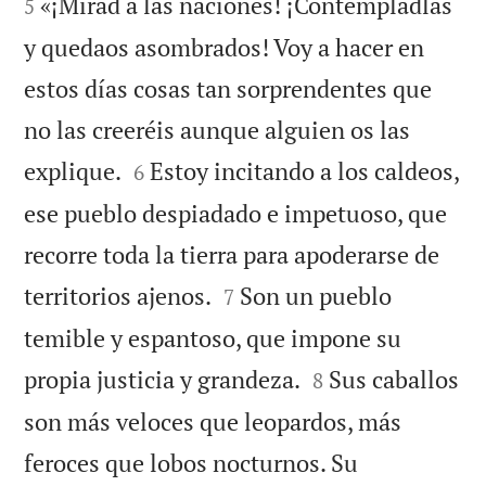


«¡Mirad a las naciones! ¡Contempladlas
5
y quedaos asombrados! Voy a hacer en
estos días cosas tan sorprendentes que
no las creeréis aunque alguien os las


explique.
Estoy incitando a los caldeos,
6
ese pueblo despiadado e impetuoso, que
recorre toda la tierra para apoderarse de


territorios ajenos.
Son un pueblo
7
temible y espantoso, que impone su


propia justicia y grandeza.
Sus caballos
8
son más veloces que leopardos, más
feroces que lobos nocturnos. Su