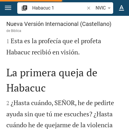
Ir a un contenido
Buscar versículo bíbl
NVIC
Habacuc 1
Nueva Versión Internacional (Castellano)
de
Biblica

Esta es la profecía que el profeta
1

Habacuc recibió en visión.
La primera queja de
Habacuc


¿Hasta cuándo, SEÑOR, he de pedirte
2
ayuda sin que tú me escuches? ¿Hasta
cuándo he de quejarme de la violencia